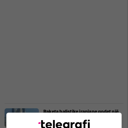
Raketa balistike iraniane godet një
rrokaqiell në qendër të Tel Avivit
Azia
19/06/2025