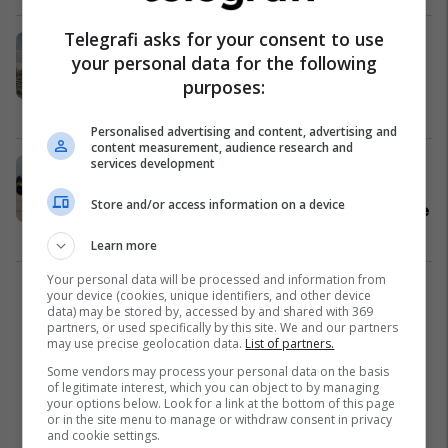
Telegrafi asks for your consent to use
Mbretëria e Bashkuar i bashkohet
your personal data for the following
SHBA-së në sulmin ndaj Houthi në
purposes:
Jemen, për herë të parë që nga
rizgjedhja e Donald Trumpit
Evropa
30/04/2025
Personalised advertising and content, advertising and
content measurement, audience research and
services development
Ushtria nigeriane vret gabimisht 16
civilë në sulmin ajror, menduan se
Store and/or access information on a device
ishin pjesëtarë të bandave kriminale
Afrika
13/01/2025
Learn more
Your personal data will be processed and information from
your device (cookies, unique identifiers, and other device
1
data) may be stored by, accessed by and shared with 369
partners, or used specifically by this site. We and our partners
may use precise geolocation data.
List of partners.
Some vendors may process your personal data on the basis
of legitimate interest, which you can object to by managing
your options below. Look for a link at the bottom of this page
or in the site menu to manage or withdraw consent in privacy
and cookie settings.