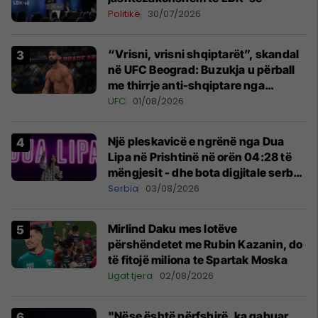
Politikë
30/07/2026
“Vrisni, vrisni shqiptarët”, skandal
në UFC Beograd: Buzukja u përball
me thirrje anti-shqiptare nga
tribunat
UFC
01/08/2026
Një pleskavicë e ngrënë nga Dua
Lipa në Prishtinë në orën 04:28 të
mëngjesit - dhe bota digjitale serbe
shpall gjendjen e luftës
Serbia
03/08/2026
Mirlind Daku mes lotëve
përshëndetet me Rubin Kazanin, do
të fitojë miliona te Spartak Moska
Ligat tjera
02/08/2026
"Nëse është përfshirë, ka gabuar