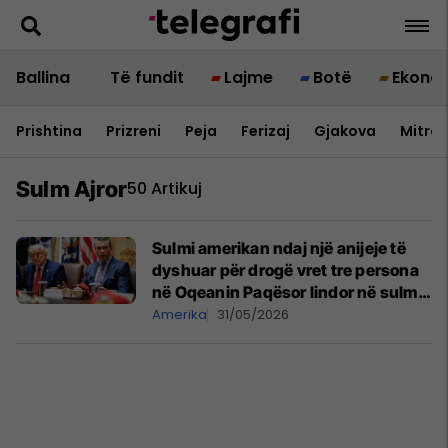
Ballina
Të fundit
Lajme
Botë
Ekono
Prishtina
Prizreni
Peja
Ferizaj
Gjakova
Mitrov
Sulm Ajror
50 Artikuj
Sulmi amerikan ndaj një anijeje të
dyshuar për drogë vret tre persona
në Oqeanin Paqësor lindor në sulmin
e katërt këtë javë
Amerika
31/05/2026