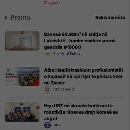
ndërkombëtar
Shqipëri
Promo
Reklamo këtu
Banesë 98.96m² në shitje në
Lakrishtë – banim modern pranë
qendrës #16060
Pro Real Estate
Alba Health bashkon profesionistët
e kujdesit në një rrjet të përbashkët
në Zvicër
Alba Health
Nga UBT në skenën botërore të
robotikës: Kosova drejt Koresë së
Jugut
UBT