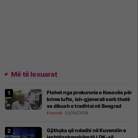
Më të lexuarat
Ftohet nga prokuroria e Kosovës për
krime lufte, ish-gjenerali serb thotë
se dikush e tradhtoi në Beograd
Kosovë
02/08/2026
Gjithçka që ndodhi në Kuvendin e
jashtëzakonshëm të LDK-së