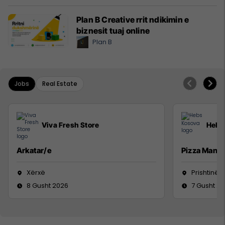
Plan B Creative rrit ndikimin e
biznesit tuaj online
Plan B
Jobs
Real Estate
Viva Fresh Store
Hebs
Arkatar/e
Pizza Man
Xërxë
Prishtinë
8 Gusht 2026
7 Gusht 2