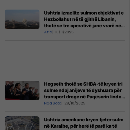
Ushtria izraelite sulmon objektivat e
Hezbollahut në të gjithë Libanin,
thotë se tre operativë janë vrarë në
24 orët e fundit
Azia
10/11/2025
Hegseth thotë se SHBA-të kryen tri
sulme ndaj anijeve të dyshuara për
transport droge në Paqësorin lindor,
duke vrarë 14 persona
Nga Bota
28/10/2025
Ushtria amerikane kryen tjetër sulm
në Karaibe, për herë të parë ka të