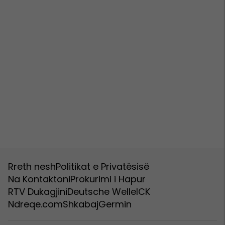
Rreth nesh
Politikat e Privatësisë
Na Kontaktoni
Prokurimi i Hapur
RTV Dukagjini
Deutsche Welle
ICK
Ndreqe.com
Shkabaj
Germin