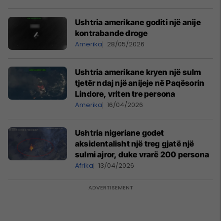
Ushtria amerikane goditi një anije
kontrabande droge
Amerika
28/05/2026
Ushtria amerikane kryen një sulm
tjetër ndaj një anijeje në Paqësorin
Lindore, vriten tre persona
Amerika
16/04/2026
Ushtria nigeriane godet
aksidentalisht një treg gjatë një
sulmi ajror, duke vrarë 200 persona
Afrika
13/04/2026