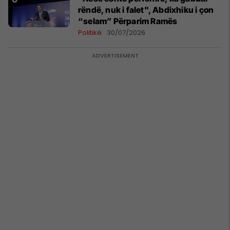
rëndë, nuk i falet", Abdixhiku i çon
“selam” Përparim Ramës
Politikë
30/07/2026