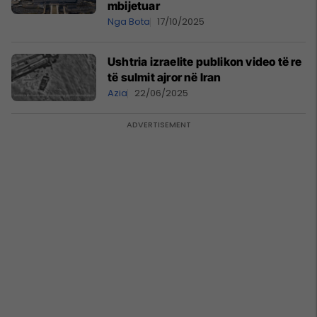
mbijetuar
Nga Bota
17/10/2025
Ushtria izraelite publikon video të re
të sulmit ajror në Iran
Azia
22/06/2025