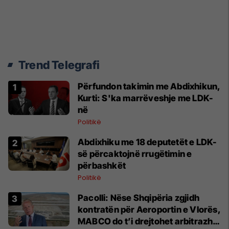
Trend Telegrafi
Përfundon takimin me Abdixhikun,
Kurti: S'ka marrëveshje me LDK-
në
Politikë
Abdixhiku me 18 deputetët e LDK-
së përcaktojnë rrugëtimin e
përbashkët
Politikë
Pacolli: Nëse Shqipëria zgjidh
kontratën për Aeroportin e Vlorës,
MABCO do t’i drejtohet arbitrazhit