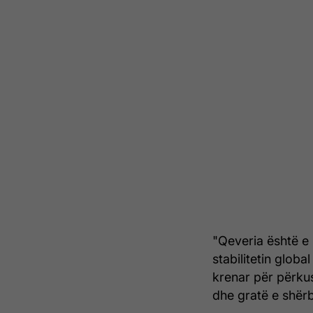
"Qeveria është e
stabilitetin glob
krenar për përkus
dhe gratë e shërb