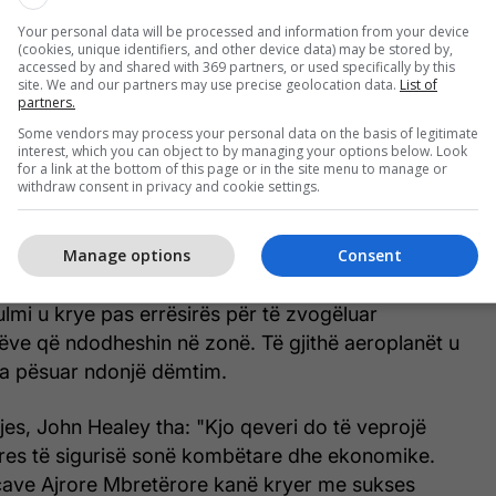
naliza e kujdesshme e inteligjencës identifikoi një
Your personal data will be processed and information from your device
(cookies, unique identifiers, and other device data) may be stored by,
sh të përdorura nga Houthi-t për të prodhuar llojin
accessed by and shared with 369 partners, or used specifically by this
site. We and our partners may use precise geolocation data.
List of
orur për të sulmuar anijet, të vendosura 15 milje në
partners.
t Sanaa.
Some vendors may process your personal data on the basis of legitimate
interest, which you can object to by managing your options below. Look
for a link at the bottom of this page or in the site menu to manage or
nikë Typhoon FGR4 kryen sulme në disa ndërtesa
withdraw consent in privacy and cookie settings.
mba Paveway IV. Aeroplanët kishin mbështetje për
burant nga anijet cisternë Voyager, transmeton
Manage options
Consent
sulmi u krye pas errësirës për të zvogëluar
ëve që ndodheshin në zonë. Të gjithë aeroplanët u
a pësuar ndonjë dëmtim.
tjes, John Healey tha: "Kjo qeveri do të veprojë
eres të sigurisë sonë kombëtare dhe ekonomike.
ave Ajrore Mbretërore kanë kryer me sukses