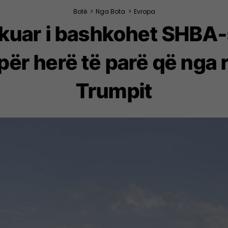
Botë
>
Nga Bota
>
Evropa
kuar i bashkohet SHBA-
ër herë të parë që nga 
Trumpit