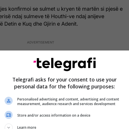
tjes konfirmoi se sulmet u kryen të martën si pjesë e
erisë ndaj sulmeve të Houthi-ve ndaj anijeve
Detin e Kuq dhe Gjirin e Adenit.
Telegrafi asks for your consent to use your
personal data for the following purposes:
Personalised advertising and content, advertising and content
measurement, audience research and services development
Store and/or access information on a device
Learn more