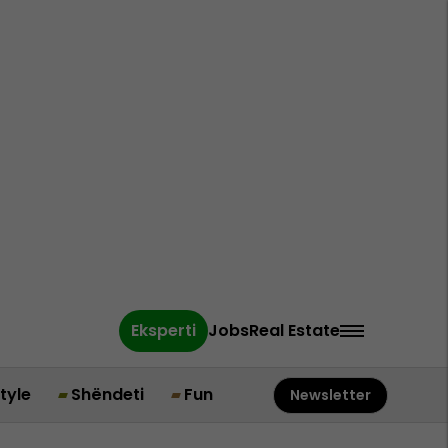
Eksperti
Jobs
Real Estate
style
Shëndeti
Fun
Newsletter