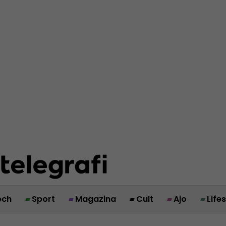
ech
Sport
Magazina
Cult
Ajo
Life