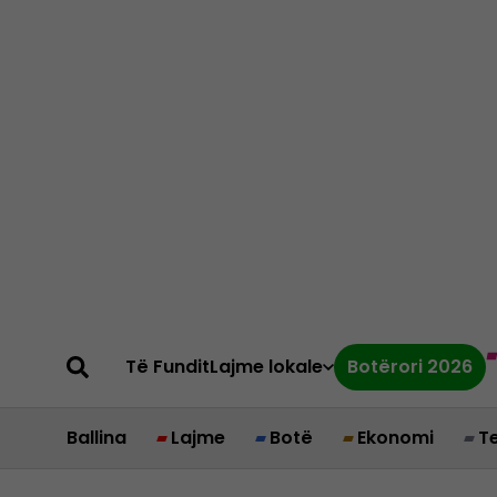
Të Fundit
Lajme lokale
Botërori 2026
Ballina
Lajme
Botë
Ekonomi
T