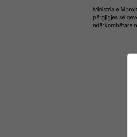
Ministria e Mbroj
përgjigjes së qev
ndërkombëtare në 