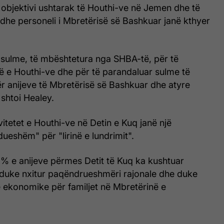
 objektivi ushtarak të Houthi-ve në Jemen dhe të
 dhe personeli i Mbretërisë së Bashkuar janë kthyer
 sulme, të mbështetura nga SHBA-të, për të
ë e Houthi-ve dhe për të parandaluar sulme të
 anijeve të Mbretërisë së Bashkuar dhe atyre
shtoi Healey.
vitetet e Houthi-ve në Detin e Kuq janë një
ueshëm" për "lirinë e lundrimit".
5% e anijeve përmes Detit të Kuq ka kushtuar
 duke nxitur paqëndrueshmëri rajonale dhe duke
ë ekonomike për familjet në Mbretërinë e
.