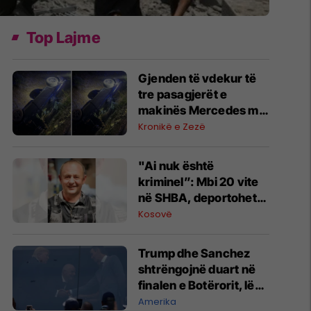
Top Lajme
Gjenden të vdekur të
tre pasagjerët e
makinës Mercedes me
targa gjermane të cilët
Kronikë e Zezë
nga Shkupi u nisën
drejt Kosovës
"Ai nuk është
kriminel”: Mbi 20 vite
në SHBA, deportohet
berberi shqiptar
Kosovë
Trump dhe Sanchez
shtrëngojnë duart në
finalen e Botërorit, lënë
pas tensionet
Amerika