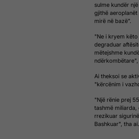
sulme kundër një
gjithë aeroplanët
mirë në bazë”.
"Ne i kryem këto
degraduar aftësit
mëtejshme kundër
ndërkombëtare", 
Ai theksoi se akti
"kërcënim i vazhd
"Një rënie prej 5
tashmë miliarda,
rrezikuar sigurin
Bashkuar", tha ai