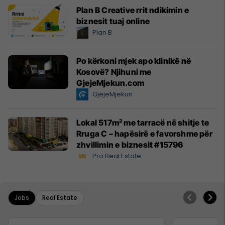
Plan B Creative rrit ndikimin e
biznesit tuaj online
Plan B
Po kërkoni mjek apo klinikë në
Kosovë? Njihuni me
GjejeMjekun.com
GjejeMjekun
Lokal 517m² me tarracë në shitje te
Rruga C – hapësirë e favorshme për
zhvillimin e biznesit #15796
Pro Real Estate
Jobs
Real Estate