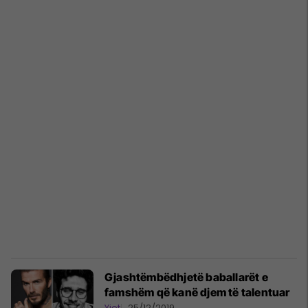
Gjashtëmbëdhjetë baballarët e
famshëm që kanë djem të talentuar
Yjet
25/12/2019