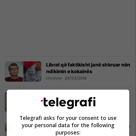
Librat që faktikisht janë shkruar nën
ndikimin e kokainës
Lifestyle
29/03/2018
"Gerald's Game", psikohorrori më
tmerrues i këtij viti (Video)
TV / Film
25/12/2017
Telegrafi asks for your consent to use
your personal data for the following
Dhjetë shkrimtarët dhe veprat e tyre
purposes:
që u shkruan nën efektin e kokainës