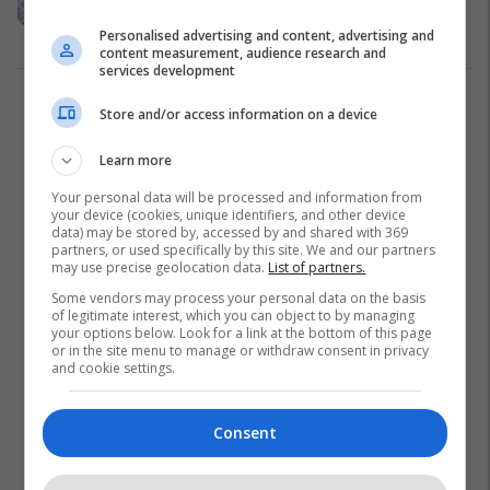
(Foto)
Personalised advertising and content, advertising and
Libri
09/10/2017
content measurement, audience research and
services development
1
Store and/or access information on a device
Learn more
Your personal data will be processed and information from
your device (cookies, unique identifiers, and other device
data) may be stored by, accessed by and shared with 369
partners, or used specifically by this site. We and our partners
may use precise geolocation data.
List of partners.
Some vendors may process your personal data on the basis
of legitimate interest, which you can object to by managing
your options below. Look for a link at the bottom of this page
or in the site menu to manage or withdraw consent in privacy
and cookie settings.
Consent