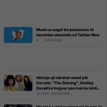
Musk ua pagoi tre personave të
famshëm abonimin në Twitter Blue
AI
21/04/2023
Aktorja që mbahet mend për
horrorin “The Shining”, Shelley
Duvall ka treguar pse nuk ka bërë
filma për 20 vite
TV / Film
23/02/2023