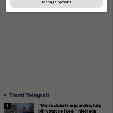
Manage options
Trend Telegrafi
“Marre duhet me ju ardhë, turp
për votat që i keni”, njëri nga