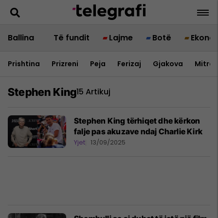
Ballina
Të fundit
Lajme
Botë
Ekono
Prishtina
Prizreni
Peja
Ferizaj
Gjakova
Mitrov
Stephen King
15 Artikuj
Stephen King tërhiqet dhe kërkon
falje pas akuzave ndaj Charlie Kirk
Yjet
13/09/2025