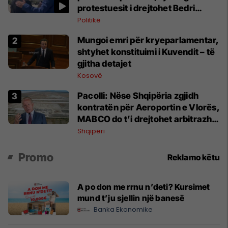
protestuesit i drejtohet Bedri
Hamzës
Politikë
Mungoi emri për kryeparlamentar,
shtyhet konstituimi i Kuvendit – të
gjitha detajet
Kosovë
Pacolli: Nëse Shqipëria zgjidh
kontratën për Aeroportin e Vlorës,
MABCO do t’i drejtohet arbitrazhit
ndërkombëtar
Shqipëri
Promo
Reklamo këtu
A po don me rrnu n’deti? Kursimet
mund t’ju sjellin një banesë
Banka Ekonomike