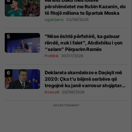
përshëndetet me Rubin Kazanin, do
të fitojë miliona te Spartak Moska
Ligat tjera
02/08/2026
"Nëse është përfshirë, ka gabuar
rëndë, nuk i falet", Abdixhiku i çon
“selam” Përparim Ramës
Politikë
30/07/2026
​Deklarata skandaloze e Daçiqit më
2020: Çka t'u bëjmë serbëve që
tregojnë ku janë varrosur shqiptarët
në Serbi
Kosovë
03/08/2026