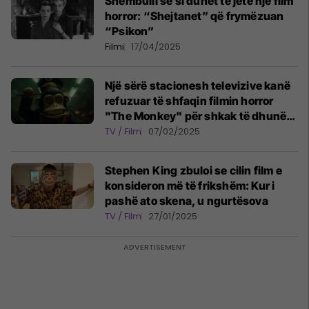
Shembulli se si duhet të jetë një film
horror: “Shejtanet” që frymëzuan
“Psikon”
Filmi
17/04/2025
Një sërë stacionesh televizive kanë
refuzuar të shfaqin filmin horror
"The Monkey" për shkak të dhunës
së tepruar
TV / Film
07/02/2025
Stephen King zbuloi se cilin film e
konsideron më të frikshëm: Kur i
pashë ato skena, u ngurtësova
TV / Film
27/01/2025