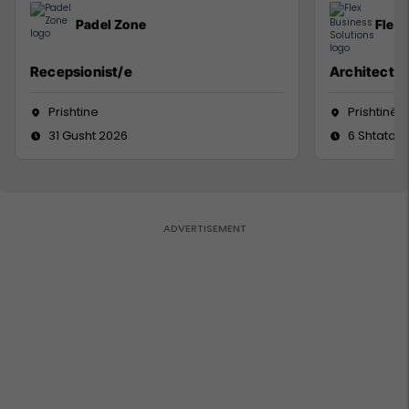
Padel Zone
Flex 
Recepsionist/e
Architect
Prishtine
Prishtinë
31 Gusht 2026
6 Shtator 