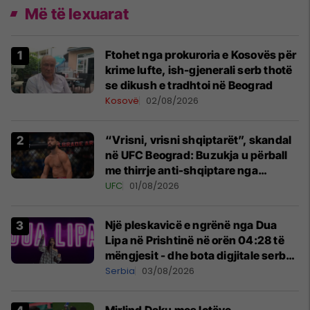
Më të lexuarat
Ftohet nga prokuroria e Kosovës për
krime lufte, ish-gjenerali serb thotë
se dikush e tradhtoi në Beograd
Kosovë
02/08/2026
“Vrisni, vrisni shqiptarët”, skandal
në UFC Beograd: Buzukja u përball
me thirrje anti-shqiptare nga
tribunat
UFC
01/08/2026
Një pleskavicë e ngrënë nga Dua
Lipa në Prishtinë në orën 04:28 të
mëngjesit - dhe bota digjitale serbe
shpall gjendjen e luftës
Serbia
03/08/2026
Mirlind Daku mes lotëve