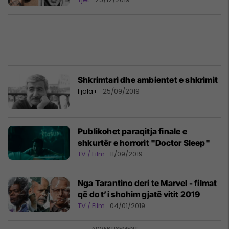
Shkrimtari dhe ambientet e shkrimit
Fjala+
25/09/2019
Publikohet paraqitja finale e
shkurtër e horrorit "Doctor Sleep"
TV / Film
11/09/2019
Nga Tarantino deri te Marvel - filmat
që do t’i shohim gjatë vitit 2019
TV / Film
04/01/2019