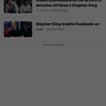
Dhjetë bashkëpunimet më të mira të
aktorëve në filmat e Stephen King
TV / Film
01/08/2020
Stephen King braktis Facebook-un
Cult+
05/02/2020