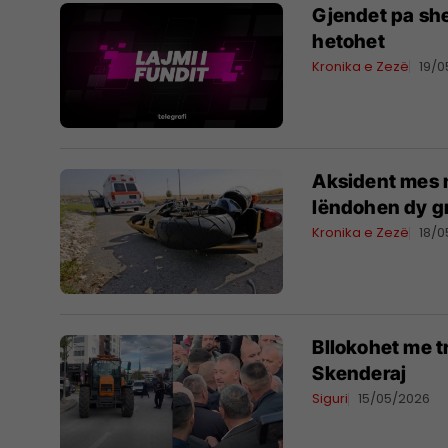
Gjendet pa she
hetohet
Kronika e Zezë
19/
Aksident mes n
lëndohen dy g
Kronika e Zezë
18/
Bllokohet me tr
Skenderaj
Siguri
15/05/2026