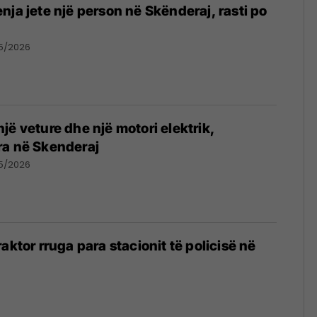
nja jete një person në Skënderaj, rasti po
05/2026
jë veture dhe një motori elektrik,
ra në Skenderaj
05/2026
aktor rruga para stacionit të policisë në