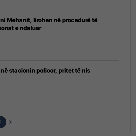
ni Mehanit, lirohen në procedurë të
rsonat e ndaluar
në stacionin policor, pritet të nis
2