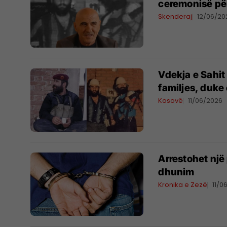
ceremonisë për
Skenderaj
12/06/20
Vdekja e Sahit 
familjes, duke 
Kosovë
11/06/2026
Arrestohet një
dhunim
Kronika e Zezë
11/0