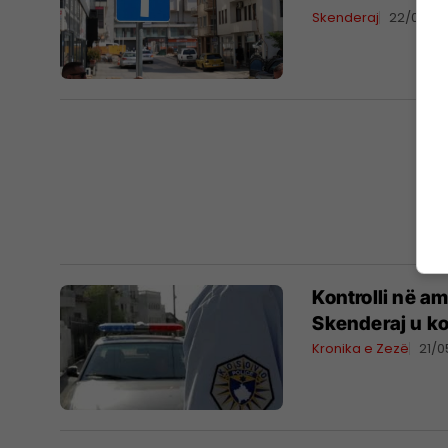
Skenderaj
22/05/2
Kontrolli në a
Skenderaj u ko
Kronika e Zezë
21/