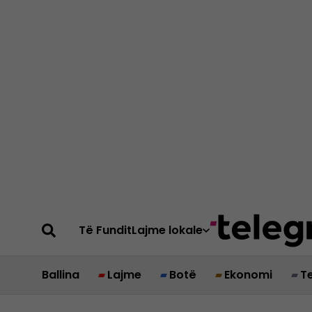
Të Fundit
Lajme lokale
Ballina
Lajme
Botë
Ekonomi
T