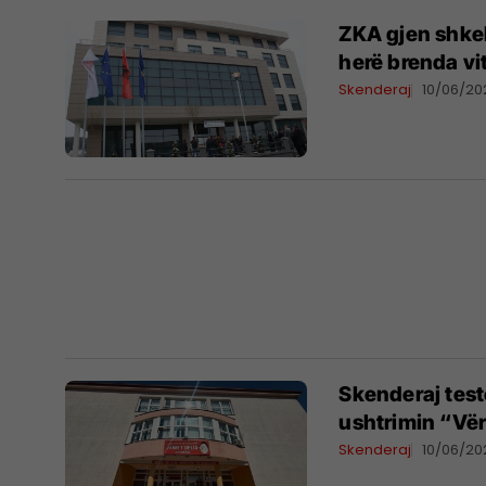
ZKA gjen shke
herë brenda vit
Skenderaj
10/06/20
Skenderaj tes
ushtrimin “Vë
Skenderaj
10/06/20