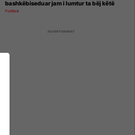
bashkëbiseduar jam i lumtur ta bëj këtë
Politikë