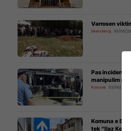
Varrosen vikti
Skenderaj
05/06/2
Pas incidentit
manipulim me p
Kosovë
03/06/2026
Komuna e Skend
tek “Ilaz Kodr