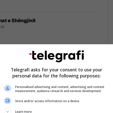
mat e Shëngjinit
026
 Lushtaku-Mehani, Prokuroria hap rast për
rova ndaj pronarit të lokalit
Telegrafi asks for your consent to use your
personal data for the following purposes:
Personalised advertising and content, advertising and content
measurement, audience research and services development
Store and/or access information on a device
erajt e bën njëkahëshe një rrugë lidhëse
a”
Learn more