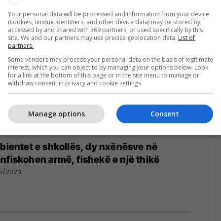
026
Your personal data will be processed and information from your device
(cookies, unique identifiers, and other device data) may be stored by,
accessed by and shared with 369 partners, or used specifically by this
site. We and our partners may use precise geolocation data.
List of
partners.
Some vendors may process your personal data on the basis of legitimate
interest, which you can object to by managing your options below. Look
for a link at the bottom of this page or in the site menu to manage or
withdraw consent in privacy and cookie settings.
Manage options
Consent
mbientet e shkollës, dy nxënësve në
nfiskohen armë, fishekë e një thikë
05/2026