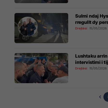
Sulmi ndaj Hys
rregullt dy pe
Drejtësi
15/05/2026
Lushtaku arrin 
intervistimi i tij
Drejtësi
15/05/2026