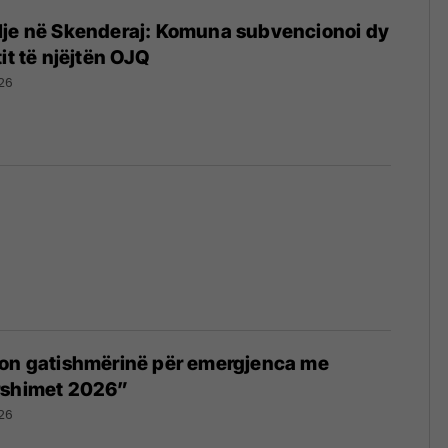
lje në Skenderaj: Komuna subvencionoi dy
it të njëjtën OJQ
26
ton gatishmërinë për emergjenca me
rshimet 2026”
26