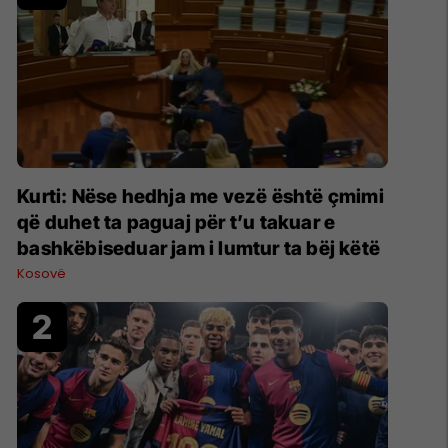
Kurti: Nëse hedhja me vezë është çmimi
që duhet ta paguaj për t’u takuar e
bashkëbiseduar jam i lumtur ta bëj këtë
Kosovë