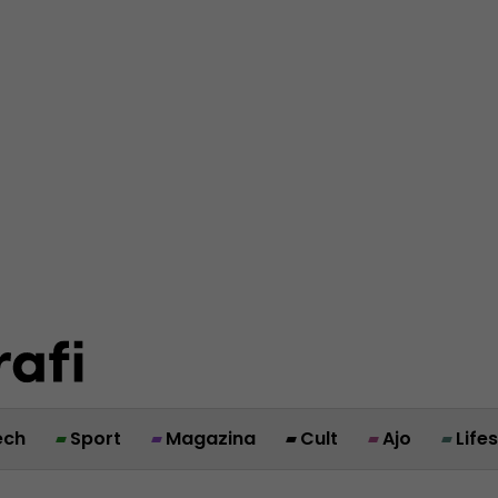
ech
Sport
Magazina
Cult
Ajo
Life