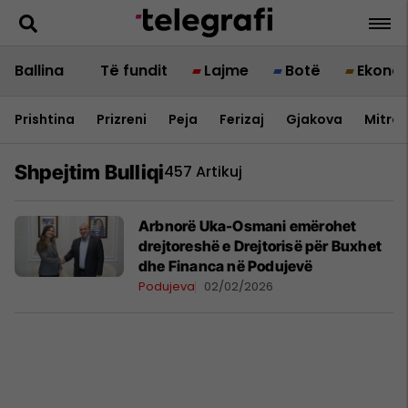
Ballina
Të fundit
Lajme
Botë
Ekono
Prishtina
Prizreni
Peja
Ferizaj
Gjakova
Mitrov
Shpejtim Bulliqi
457 Artikuj
Arbnorë Uka-Osmani emërohet
drejtoreshë e Drejtorisë për Buxhet
dhe Financa në Podujevë
Podujeva
02/02/2026