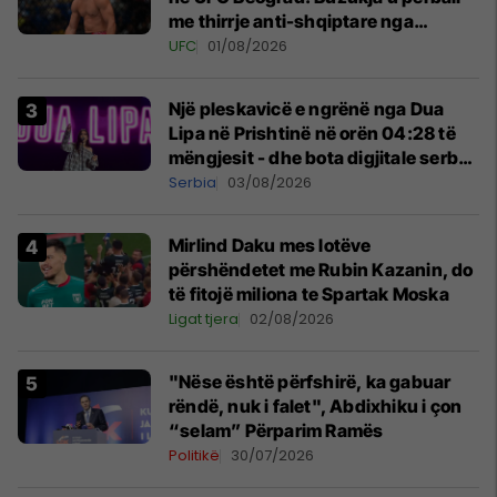
me thirrje anti-shqiptare nga
tribunat
UFC
01/08/2026
Një pleskavicë e ngrënë nga Dua
Lipa në Prishtinë në orën 04:28 të
mëngjesit - dhe bota digjitale serbe
shpall gjendjen e luftës
Serbia
03/08/2026
Mirlind Daku mes lotëve
përshëndetet me Rubin Kazanin, do
të fitojë miliona te Spartak Moska
Ligat tjera
02/08/2026
"Nëse është përfshirë, ka gabuar
rëndë, nuk i falet", Abdixhiku i çon
“selam” Përparim Ramës
Politikë
30/07/2026