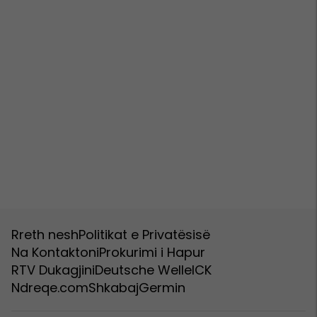
Rreth nesh
Politikat e Privatësisë
Na Kontaktoni
Prokurimi i Hapur
RTV Dukagjini
Deutsche Welle
ICK
Ndreqe.com
Shkabaj
Germin