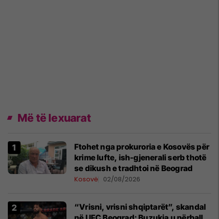
Më të lexuarat
Ftohet nga prokuroria e Kosovës për
krime lufte, ish-gjenerali serb thotë
se dikush e tradhtoi në Beograd
Kosovë
02/08/2026
“Vrisni, vrisni shqiptarët”, skandal
në UFC Beograd: Buzukja u përball