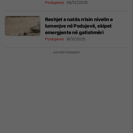
Podujeva
08/12/2025
Reshjet e natës rrisin nivelin e
lumenjve në Podujevë, ekipet
emergjente në gatishmëri
Podujeva
18/11/2025