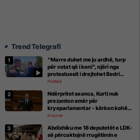
Trend Telegrafi
“Marre duhet me ju ardhë, turp
për votat që i keni”, njëri nga
protestuesit i drejtohet Bedri
Hamzës
Politikë
Ndërpritet seanca, Kurti nuk
prezanton emër për
kryeparlamentar - kërkon kohë
shtesë për marrëveshje politike
Kosovë
Abdixhiku me 18 deputetët e LDK-
së përcaktojnë rrugëtimin e