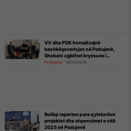
VV dhe PDK formalizojnë
bashkëqeverisjen në Podujevë,
Shabani zgjidhet kryesues i
Kuvendit
Podujeva
29/12/2025
Bulliqi raporton para qytetarëve
projektet dhe shpenzimet e vitit
2025 në Podujevë