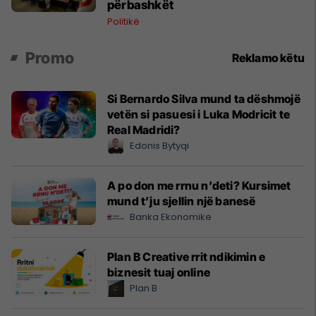
përbashkët
Politikë
Promo
Reklamo këtu
Si Bernardo Silva mund ta dëshmojë
vetën si pasuesi i Luka Modricit te
Real Madridi?
Edonis Bytyqi
A po don me rrnu n’deti? Kursimet
mund t’ju sjellin një banesë
Banka Ekonomike
Plan B Creative rrit ndikimin e
biznesit tuaj online
Plan B