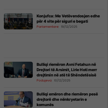
Konjufca: Me Vetëvendosjen edhe
për 4 vite për siguri e begati
Parlamentare
19/12/2025
Bulliqi riemëron Avni Fetahun në
Drejtori të Arsimit, Lirie Hoti merr
drejtimin në atë të Shëndetësisë
Podujeva
10/12/2025
Bulliqi emëron dhe riemëron pesë
drejtorë dhe nënkryetarin e
komunës