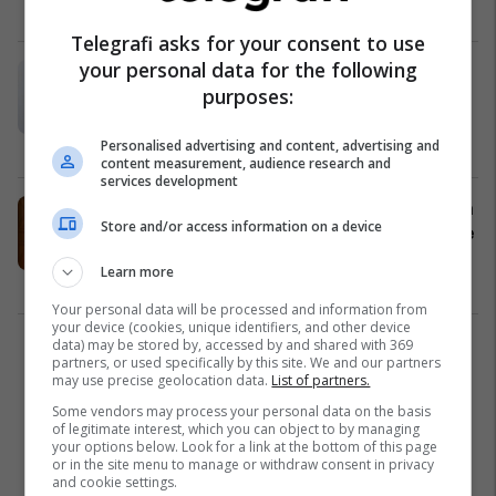
Kulturë
13/11/2025
Telegrafi asks for your consent to use
your personal data for the following
Nënshkruhet memorandum për
purposes:
projektin “Edukimi Medial –
Ekspertiza Nordike në Arsim” në
Podujevë
Podujeva
12/11/2025
Personalised advertising and content, advertising and
content measurement, audience research and
services development
Bulliqi: Koalicioni më i qëndrueshëm
Store and/or access information on a device
për Qeverinë e ardhshme do të ishte
LVV-LDK
Learn more
Politikë
17/10/2025
Your personal data will be processed and information from
your device (cookies, unique identifiers, and other device
data) may be stored by, accessed by and shared with 369
2
partners, or used specifically by this site. We and our partners
may use precise geolocation data.
List of partners.
Some vendors may process your personal data on the basis
of legitimate interest, which you can object to by managing
your options below. Look for a link at the bottom of this page
or in the site menu to manage or withdraw consent in privacy
and cookie settings.