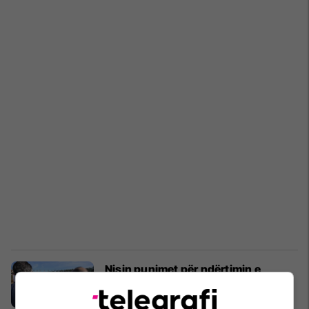
Nisin punimet për ndërtimin e
fushës së dytë të tenisit në
Podujevë