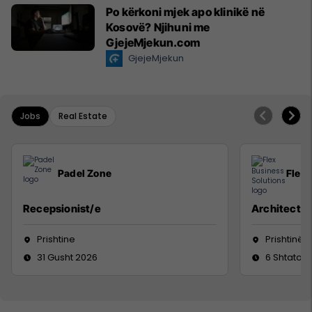
Po kërkoni mjek apo klinikë në
Kosovë? Njihuni me
GjejeMjekun.com
GjejeMjekun
Jobs
Real Estate
Padel Zone
Flex 
Recepsionist/e
Architect
Prishtine
Prishtinë
31 Gusht 2026
6 Shtator 