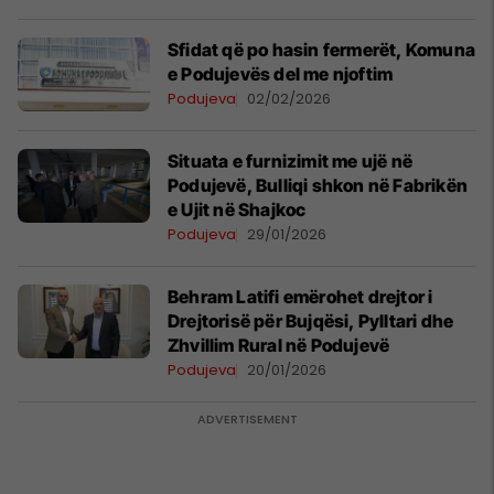
Sfidat që po hasin fermerët, Komuna
e Podujevës del me njoftim
Podujeva
02/02/2026
Situata e furnizimit me ujë në
Podujevë, Bulliqi shkon në Fabrikën
e Ujit në Shajkoc
Podujeva
29/01/2026
Behram Latifi emërohet drejtor i
Drejtorisë për Bujqësi, Pylltari dhe
Zhvillim Rural në Podujevë
Podujeva
20/01/2026