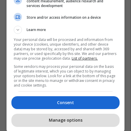
content measurement, audience research and
services development
Store and/or access information on a device
Shpejtim Bulliqi
Prishtina Lokale
Podujeva
Komuna E Podujevës
Prishtina
Learn more
Your personal data will be processed and information from
your device (cookies, unique identifiers, and other device
data) may be stored by, accessed by and shared with 369
partners, or used specifically by this site. We and our partners
may use precise geolocation data.
List of partners.
Some vendors may process your personal data on the basis
of legitimate interest, which you can object to by managing
your options below. Look for a link at the bottom of this page
or in the site menu to manage or withdraw consent in privacy
and cookie settings.
Consent
Manage options