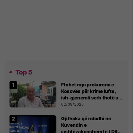
Top 5
Ftohet nga prokuroria e
Kosovës për krime lufte,
ish-gjenerali serb thotë se
dikush e tradhtoi në
02/08/2026
Beograd
Gjithçka që ndodhi në
Kuvendin e
jashtëzakonshëm të LDK-