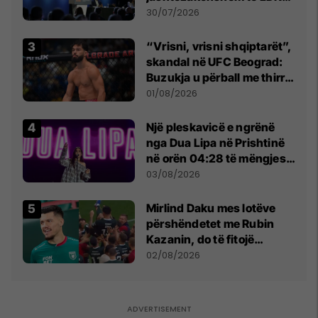
së
30/07/2026
“Vrisni, vrisni shqiptarët”,
skandal në UFC Beograd:
Buzukja u përball me thirrje
anti-shqiptare nga
01/08/2026
tribunat
Një pleskavicë e ngrënë
nga Dua Lipa në Prishtinë
në orën 04:28 të mëngjesit
- dhe bota digjitale serbe
03/08/2026
shpall gjendjen e luftës
Mirlind Daku mes lotëve
përshëndetet me Rubin
Kazanin, do të fitojë
miliona te Spartak Moska
02/08/2026