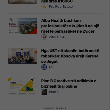
qendrës #16060
Pro Real Estate
Alba Health bashkon
profesionistët e kujdesit në një
rrjet të përbashkët në Zvicër
Alba Health
Nga UBT në skenën botërore të
robotikës: Kosova drejt Koresë
së Jugut
UBT
Plan B Creative rrit ndikimin e
biznesit tuaj online
Plan B