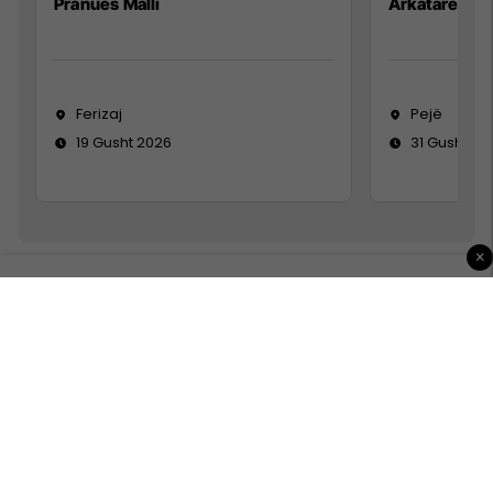
Pranues Malli
Arkatare
Ferizaj
Pejë
19 Gusht 2026
31 Gusht 20
×