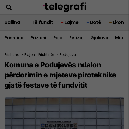
Ballina
Të fundit
Lajme
Botë
Ekono
Prishtina
Prizreni
Peja
Ferizaj
Gjakova
Mitrov
Prishtina
>
Rajoni i Prishtinës
>
Podujeva
Komuna e Podujevës ndalon
përdorimin e mjeteve piroteknike
gjatë festave të fundvitit