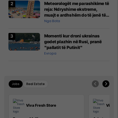
Meteorologët me parashikime të
reja: Ndryshime ekstreme,
muajt e ardhshëm do të jenë të
pazakontë
Nga Bota
Momenti kur droni ukrainas
godet plazhin në Rusi, pranë
"pallatit të Putinit"
Evropa
Jobs
Real Estate
Viva Fresh Store
Viva F