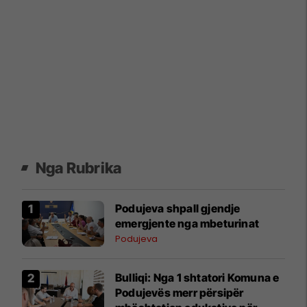
Nga Rubrika
Podujeva shpall gjendje
emergjente nga mbeturinat
Podujeva
Bulliqi: Nga 1 shtatori Komuna e
Podujevës merr përsipër