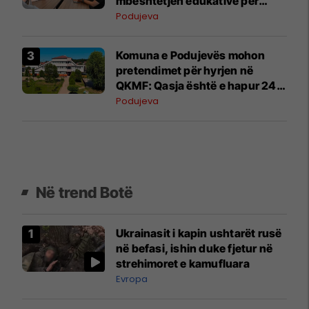
mbështetjen edukative për
fëmijët me autizëm
Podujeva
Komuna e Podujevës mohon
pretendimet për hyrjen në
QKMF: Qasja është e hapur 24
orë
Podujeva
Në trend Botë
Ukrainasit i kapin ushtarët rusë
në befasi, ishin duke fjetur në
strehimoret e kamufluara
Evropa