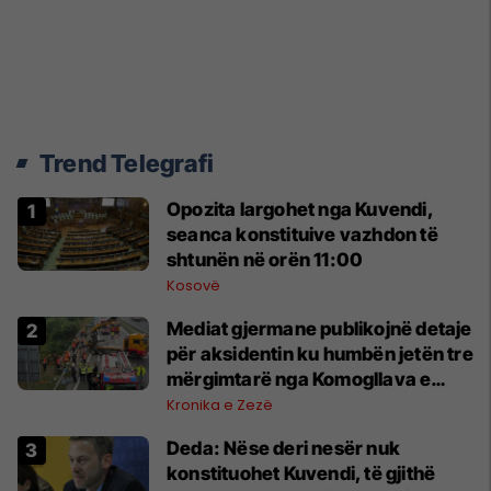
Trend Telegrafi
Opozita largohet nga Kuvendi,
seanca konstituive vazhdon të
shtunën në orën 11:00
Kosovë
Mediat gjermane publikojnë detaje
për aksidentin ku humbën jetën tre
mërgimtarë nga Komogllava e
Ferizajt
Kronika e Zezë
Deda: Nëse deri nesër nuk
konstituohet Kuvendi, të gjithë