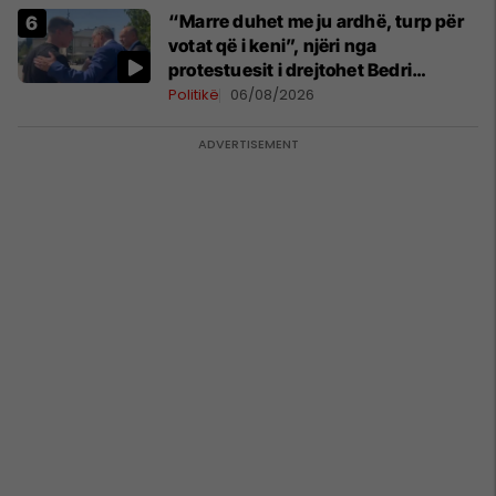
“Marre duhet me ju ardhë, turp për
votat që i keni”, njëri nga
protestuesit i drejtohet Bedri
Hamzës
Politikë
06/08/2026