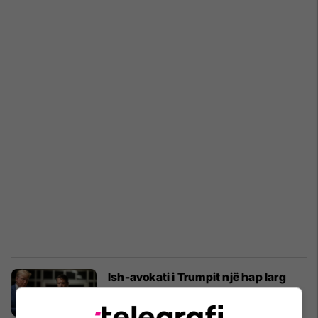
Ish-avokati i Trumpit një hap larg
postit të Prokurorit të Përgjithshëm
të SHBA-së