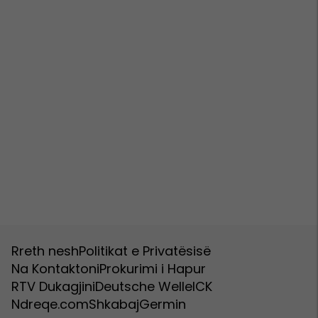
Rreth nesh
Politikat e Privatësisë
Na Kontaktoni
Prokurimi i Hapur
RTV Dukagjini
Deutsche Welle
ICK
Ndreqe.com
Shkabaj
Germin