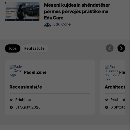
Mësoni kujdesin shëndetësor
përmes përvojës praktike me
EduCare
Edu Care
Jobs
Real Estate
Padel Zone
Flex 
Recepsionist/e
Architect
Prishtine
Prishtinë
31 Gusht 2026
6 Shtator 