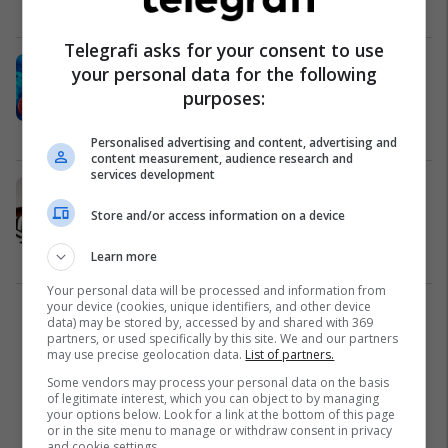
Amerika
05/08/2026
Telegrafi asks for your consent to use
Çfarë është Cyclospora? Dy vdekje
your personal data for the following
në SHBA, shpërthimi i sëmundjes e
purposes:
vë Evropën në gatishmëri
Amerika
05/08/2026
Personalised advertising and content, advertising and
content measurement, audience research and
services development
SHBA-ja gjobit OpenAI me 3.2
milionë dollarë për praktikat e
Store and/or access information on a device
punësimit
AI
04/08/2026
Learn more
Your personal data will be processed and information from
your device (cookies, unique identifiers, and other device
2
data) may be stored by, accessed by and shared with 369
partners, or used specifically by this site. We and our partners
may use precise geolocation data.
List of partners.
Some vendors may process your personal data on the basis
of legitimate interest, which you can object to by managing
your options below. Look for a link at the bottom of this page
or in the site menu to manage or withdraw consent in privacy
and cookie settings.