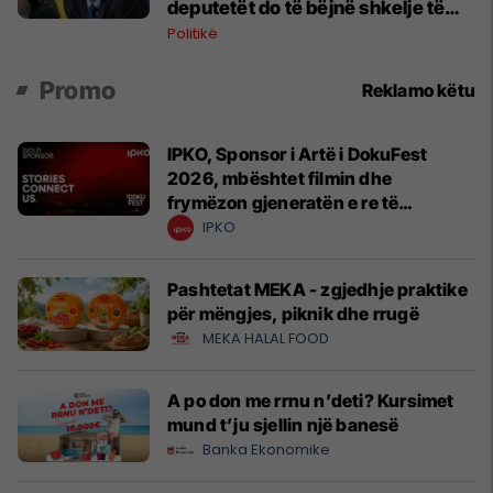
deputetët do të bëjnë shkelje të
rëndë kushtetuese
Politikë
Promo
Reklamo këtu
IPKO, Sponsor i Artë i DokuFest
2026, mbështet filmin dhe
frymëzon gjeneratën e re të
krijuesve
IPKO
Pashtetat MEKA - zgjedhje praktike
për mëngjes, piknik dhe rrugë
MEKA HALAL FOOD
A po don me rrnu n’deti? Kursimet
mund t’ju sjellin një banesë
Banka Ekonomike