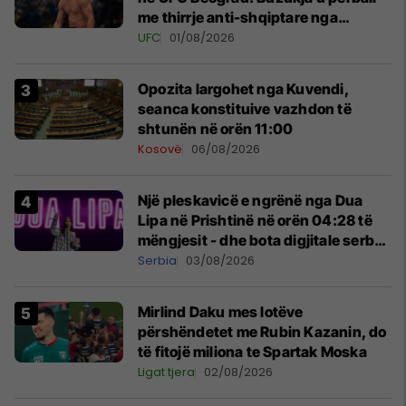
me thirrje anti-shqiptare nga
tribunat
UFC
01/08/2026
Opozita largohet nga Kuvendi,
seanca konstituive vazhdon të
shtunën në orën 11:00
Kosovë
06/08/2026
Një pleskavicë e ngrënë nga Dua
Lipa në Prishtinë në orën 04:28 të
mëngjesit - dhe bota digjitale serbe
shpall gjendjen e luftës
Serbia
03/08/2026
Mirlind Daku mes lotëve
përshëndetet me Rubin Kazanin, do
të fitojë miliona te Spartak Moska
Ligat tjera
02/08/2026