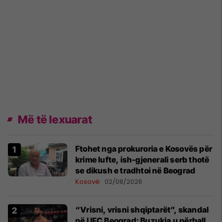
Më të lexuarat
Ftohet nga prokuroria e Kosovës për
krime lufte, ish-gjenerali serb thotë
se dikush e tradhtoi në Beograd
Kosovë
02/08/2026
“Vrisni, vrisni shqiptarët”, skandal
në UFC Beograd: Buzukja u përball