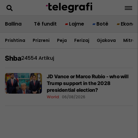
Ballina
Të fundit
Lajme
Botë
Ekono
Prishtina
Prizreni
Peja
Ferizaj
Gjakova
Mitrov
Shba
24554 Artikuj
JD Vance or Marco Rubio - who will
Trump support in the 2028
presidential election?
World
06/08/2026