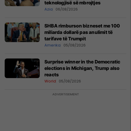
teknologjisë së mbrojtjes
Azia
06/08/2026
SHBA rimburson bizneset me 100
miliarda dollarë pas anulimit të
tarifave të Trumpit
Amerika
05/08/2026
Surprise winner in the Democratic
elections in Michigan, Trump also
reacts
World
05/08/2026