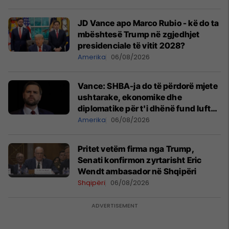
JD Vance apo Marco Rubio - kë do ta
mbështesë Trump në zgjedhjet
presidenciale të vitit 2028?
Amerika
06/08/2026
Vance: SHBA-ja do të përdorë mjete
ushtarake, ekonomike dhe
diplomatike për t'i dhënë fund luftës
në Iran
Amerika
06/08/2026
Pritet vetëm firma nga Trump,
Senati konfirmon zyrtarisht Eric
Wendt ambasador në Shqipëri
Shqipëri
06/08/2026