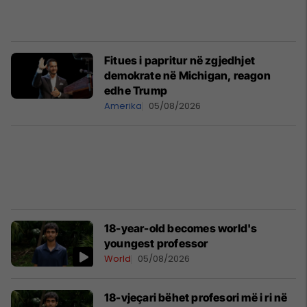
Fitues i papritur në zgjedhjet
demokrate në Michigan, reagon
edhe Trump
Amerika
05/08/2026
18-year-old becomes world's
youngest professor
World
05/08/2026
18-vjeçari bëhet profesori më i ri në