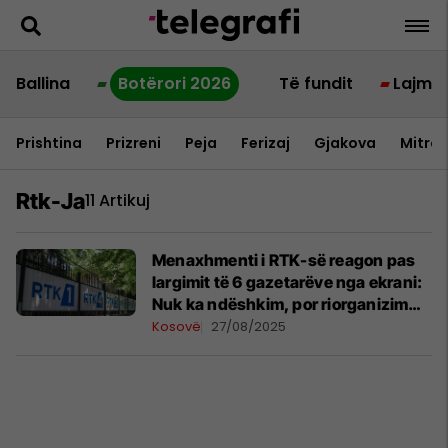
Ballina
Botërori 2026
Të fundit
Lajme
Prishtina
Prizreni
Peja
Ferizaj
Gjakova
Mitrov
Rtk-Ja
11 Artikuj
Menaxhmenti i RTK-së reagon pas
largimit të 6 gazetarëve nga ekrani:
Nuk ka ndëshkim, por riorganizim
programor
Kosovë
27/08/2025