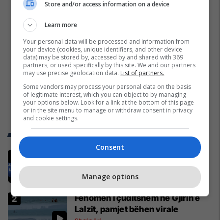
Store and/or access information on a device
Learn more
Your personal data will be processed and information from
your device (cookies, unique identifiers, and other device
data) may be stored by, accessed by and shared with 369
partners, or used specifically by this site. We and our partners
may use precise geolocation data.
List of partners.
Some vendors may process your personal data on the basis
of legitimate interest, which you can object to by managing
your options below. Look for a link at the bottom of this page
or in the site menu to manage or withdraw consent in privacy
and cookie settings.
Trend Telegrafi
Consent
Gjithçka që ndodhi në Kuvendin e
jashtëzakonshëm të LDK-së
Manage options
Politikë
Fenomen i çuditshëm në Gjirin e
Lalzit, pamjet bëhen virale