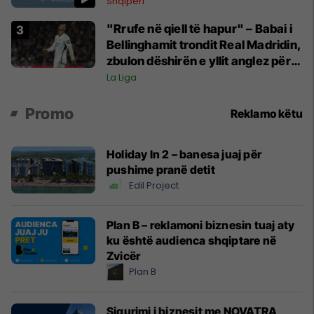
Shqipëri
"Rrufe në qiell të hapur" – Babai i
Bellinghamit trondit Real Madridin,
zbulon dëshirën e yllit anglez për
largim
La Liga
Promo
Reklamo këtu
Holiday In 2 – banesa juaj për
pushime pranë detit
Edil Project
Plan B – reklamoni biznesin tuaj aty
ku është audienca shqiptare në
Zvicër
Plan B
Sigurimi i biznesit me NOVATRA