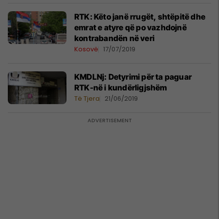
RTK: Këto janë rrugët, shtëpitë dhe
emrat e atyre që po vazhdojnë
kontrabandën në veri
Kosovë
17/07/2019
KMDLNj: Detyrimi për ta paguar
RTK-në i kundërligjshëm
Të Tjera
21/06/2019