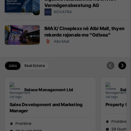
Vermögensberatung AG
NOVATRA
IMAX/ Cineplexx në Albi Mall, thyen
rekorde rajonale me "Odisea"
Albi Mall
Jobs
Real Estate
Solace Management Ltd
Sola
Sales Development and Marketing
Property M
Manager
Prishtinë
Prishtinë
29 Gusht 