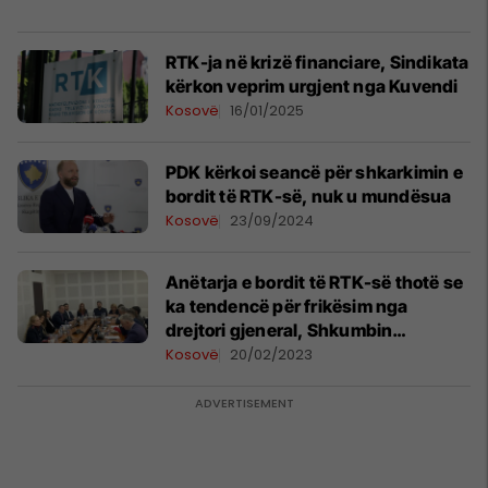
RTK-ja në krizë financiare, Sindikata
kërkon veprim urgjent nga Kuvendi
Kosovë
16/01/2025
PDK kërkoi seancë për shkarkimin e
bordit të RTK-së, nuk u mundësua
Kosovë
23/09/2024
Anëtarja e bordit të RTK-së thotë se
ka tendencë për frikësim nga
drejtori gjeneral, Shkumbin
Ahmetxhekaj
Kosovë
20/02/2023