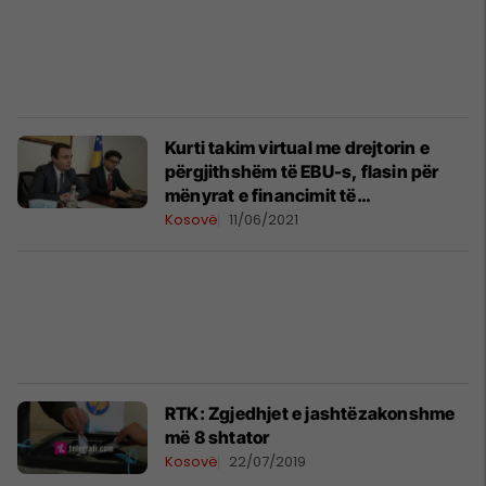
Kurti takim virtual me drejtorin e
përgjithshëm të EBU-s, flasin për
mënyrat e financimit të
transmetuesve publik
Kosovë
11/06/2021
RTK: Zgjedhjet e jashtëzakonshme
më 8 shtator
Kosovë
22/07/2019