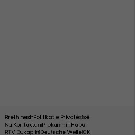
Rreth nesh
Politikat e Privatësisë
Na Kontaktoni
Prokurimi i Hapur
RTV Dukagjini
Deutsche Welle
ICK