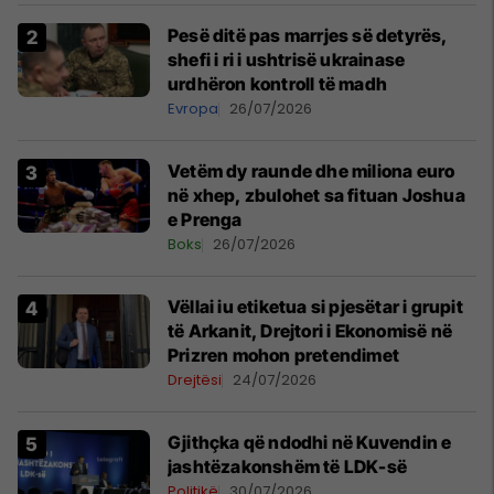
Pesë ditë pas marrjes së detyrës,
shefi i ri i ushtrisë ukrainase
urdhëron kontroll të madh
Evropa
26/07/2026
Vetëm dy raunde dhe miliona euro
në xhep, zbulohet sa fituan Joshua
e Prenga
Boks
26/07/2026
Vëllai iu etiketua si pjesëtar i grupit
të Arkanit, Drejtori i Ekonomisë në
Prizren mohon pretendimet
Drejtësi
24/07/2026
Gjithçka që ndodhi në Kuvendin e
jashtëzakonshëm të LDK-së
Politikë
30/07/2026