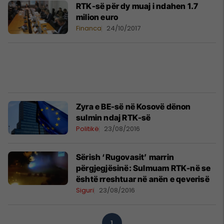
RTK-së për dy muaj i ndahen 1.7
milion euro
Financa
24/10/2017
Zyra e BE-së në Kosovë dënon
sulmin ndaj RTK-së
Politikë
23/08/2016
Sërish ‘Rugovasit’ marrin
përgjegjësinë: Sulmuam RTK-në se
është rreshtuar në anën e qeverisë
Siguri
23/08/2016
1