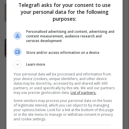
Telegrafi asks for your consent to use
Mënyra e shëndetshme për
your personal data for the following
përgatitjen e vezëve, ruan lëndët
purposes:
ushqyese dhe ul rrezikun e
sëmundjeve të zemrës
Kuzhina
25/09/2023
Personalised advertising and content, advertising and
content measurement, audience research and
services development
Tetë shprehi të mëngjesit që po e
dëmtojnë trupin tuaj
Store and/or access information on a device
Shëndeti
20/09/2023
Learn more
1
Your personal data will be processed and information from
your device (cookies, unique identifiers, and other device
data) may be stored by, accessed by and shared with 369
partners, or used specifically by this site. We and our partners
may use precise geolocation data.
List of partners.
Some vendors may process your personal data on the basis
of legitimate interest, which you can object to by managing
your options below. Look for a link at the bottom of this page
or in the site menu to manage or withdraw consent in privacy
and cookie settings.