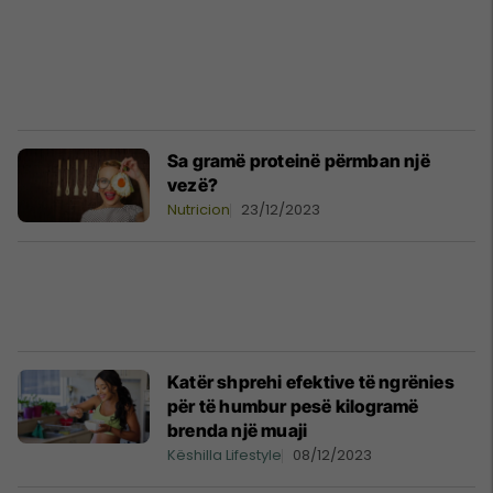
Sa gramë proteinë përmban një
vezë?
Nutricion
23/12/2023
Katër shprehi efektive të ngrënies
për të humbur pesë kilogramë
brenda një muaji
Këshilla Lifestyle
08/12/2023