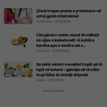
Çfarë tregon prania e proteinave në
urinë gjatë shtatzënisë
Shtatzëna
11/03/2025
Cila pjesë e vezës mund të ndikojë
në uljen e kolesterolit: A është e
bardha apo e verdha më e
shëndetshme?
Nutricion
15/09/2024
Sa kohë vërtet i nevojitet trupit që të
hyjë në ketozë – gjendje në të cilën
trupi fillon të shkrijë dhjamin
Dietë
27/12/2023