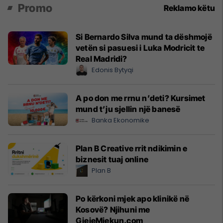
Promo
Reklamo këtu
Si Bernardo Silva mund ta dëshmojë
vetën si pasuesi i Luka Modricit te
Real Madridi?
Edonis Bytyqi
A po don me rrnu n’deti? Kursimet
mund t’ju sjellin një banesë
Banka Ekonomike
Plan B Creative rrit ndikimin e
biznesit tuaj online
Plan B
Po kërkoni mjek apo klinikë në
Kosovë? Njihuni me
GjejeMjekun.com