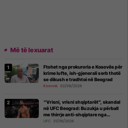
Më të lexuarat
Ftohet nga prokuroria e Kosovës për
krime lufte, ish-gjenerali serb thotë
se dikush e tradhtoi në Beograd
Kosovë
02/08/2026
“Vrisni, vrisni shqiptarët”, skandal
në UFC Beograd: Buzukja u përball
me thirrje anti-shqiptare nga
tribunat
UFC
01/08/2026