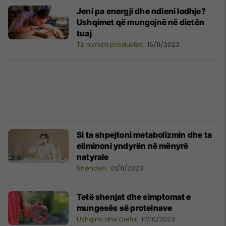
Jeni pa energji dhe ndieni lodhje?
Ushqimet që mungojnë në dietën
tuaj
Të njohim produktet
16/11/2023
Si ta shpejtoni metabolizmin dhe ta
eliminoni yndyrën në mënyrë
natyrale
Shëndeti
01/11/2023
Tetë shenjat dhe simptomat e
mungesës së proteinave
Ushqimi dhe Dieta
17/10/2023