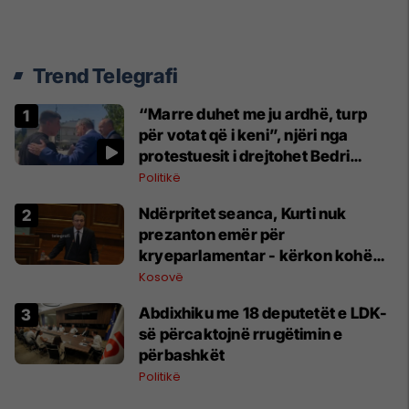
Trend Telegrafi
“Marre duhet me ju ardhë, turp
për votat që i keni”, njëri nga
protestuesit i drejtohet Bedri
Hamzës
Politikë
Ndërpritet seanca, Kurti nuk
prezanton emër për
kryeparlamentar - kërkon kohë
shtesë për marrëveshje politike
Kosovë
Abdixhiku me 18 deputetët e LDK-
së përcaktojnë rrugëtimin e
përbashkët
Politikë