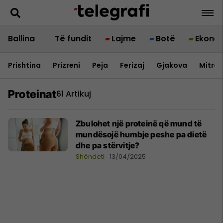
Ballina
Të fundit
Lajme
Botë
Ekono
Prishtina
Prizreni
Peja
Ferizaj
Gjakova
Mitrov
Proteinat
61 Artikuj
Zbulohet një proteinë që mund të
mundësojë humbje peshe pa dietë
dhe pa stërvitje?
Shëndeti
13/04/2025