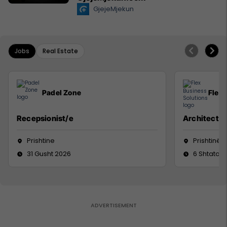
GjejeMjekun
Jobs
Real Estate
Padel Zone
Flex 
Recepsionist/e
Architect
Prishtine
Prishtinë
31 Gusht 2026
6 Shtator 