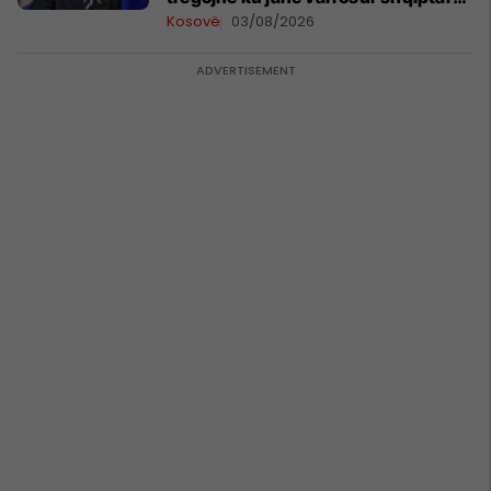
në Serbi
Kosovë
03/08/2026