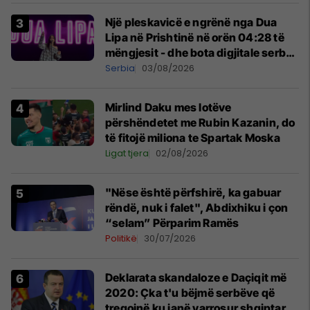
Një pleskavicë e ngrënë nga Dua
Lipa në Prishtinë në orën 04:28 të
mëngjesit - dhe bota digjitale serbe
shpall gjendjen e luftës
Serbia
03/08/2026
Mirlind Daku mes lotëve
përshëndetet me Rubin Kazanin, do
të fitojë miliona te Spartak Moska
Ligat tjera
02/08/2026
"Nëse është përfshirë, ka gabuar
rëndë, nuk i falet", Abdixhiku i çon
“selam” Përparim Ramës
Politikë
30/07/2026
​Deklarata skandaloze e Daçiqit më
2020: Çka t'u bëjmë serbëve që
tregojnë ku janë varrosur shqiptarët