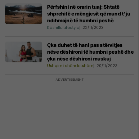
Përfshini në orarin tuaj: Shtatë
shprehitë e mëngjesit që mund t’ju
ndihmojnë të humbni peshë
Këshilla Lifestyle
22/11/2023
Çka duhet të hani pas stërvitjes
nëse dëshironi të humbni peshë dhe
çka nëse dëshironi muskuj
Ushqim i shëndetshëm
20/11/2023