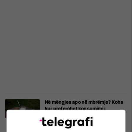
Në mëngjes apo në mbrëmje? Koha
kur preferohet konsumimi i
qumështit
Ushqim i shëndetshëm
27/09/2023