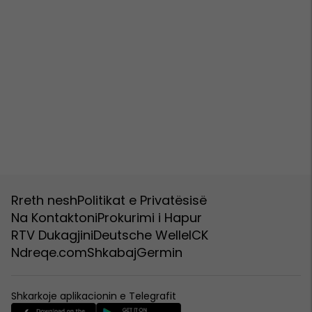
Rreth nesh
Politikat e Privatësisë
Na Kontaktoni
Prokurimi i Hapur
RTV Dukagjini
Deutsche Welle
ICK
Ndreqe.com
Shkabaj
Germin
Shkarkoje aplikacionin e Telegrafit