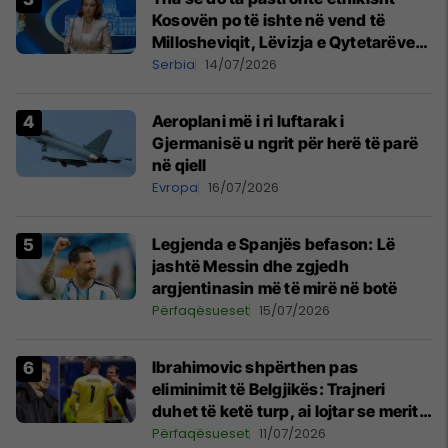
Kosovën po të ishte në vend të
Millosheviqit, Lëvizja e Qytetarëve
të Lirë në Serbi kërkon shkarkimin e
Serbia
14/07/2026
menjëhershëm të Snezhana
Paunoviq
Aeroplani më i ri luftarak i
Gjermanisë u ngrit për herë të parë
në qiell
Evropa
16/07/2026
Legjenda e Spanjës befason: Lë
jashtë Messin dhe zgjedh
argjentinasin më të mirë në botë
Përfaqësueset
15/07/2026
Ibrahimovic shpërthen pas
eliminimit të Belgjikës: Trajneri
duhet të ketë turp, ai lojtar se meritoi
të luante
Përfaqësueset
11/07/2026