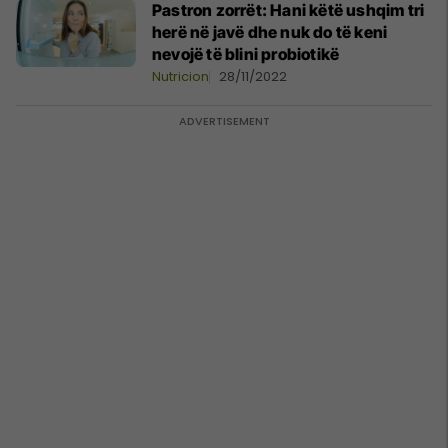
Pastron zorrët: Hani këtë ushqim tri
herë në javë dhe nuk do të keni
nevojë të blini probiotikë
Nutricion
28/11/2022