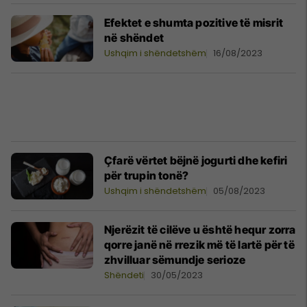
Efektet e shumta pozitive të misrit
në shëndet
Ushqim i shëndetshëm
16/08/2023
Çfarë vërtet bëjnë jogurti dhe kefiri
për trupin tonë?
Ushqim i shëndetshëm
05/08/2023
Njerëzit të cilëve u është hequr zorra
qorre janë në rrezik më të lartë për të
zhvilluar sëmundje serioze
Shëndeti
30/05/2023