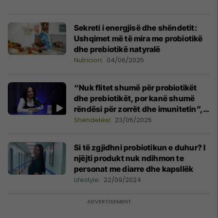
Sekreti i energjisë dhe shëndetit:
Ushqimet më të mira me probiotikë
dhe prebiotikë natyralë
Nutricion
04/06/2025
“Nuk flitet shumë për probiotikët
dhe prebiotikët, por kanë shumë
rëndësi për zorrët dhe imunitetin”,
nutricistja Shabani Ilazi tregon rolin
Shëndetësi
23/05/2025
e tyre
Si të zgjidhni probiotikun e duhur? I
njëjti produkt nuk ndihmon te
personat me diarre dhe kapsllëk
Lifestyle
22/09/2024