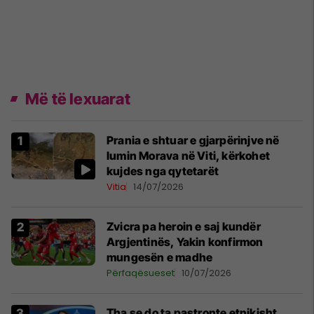
Më të lexuarat
Prania e shtuar e gjarpërinjve në
lumin Morava në Viti, kërkohet
kujdes nga qytetarët
Vitia
14/07/2026
Zvicra pa heroin e saj kundër
Argjentinës, Yakin konfirmon
mungesën e madhe
Përfaqësueset
10/07/2026
Tha se do ta pastronte etnikisht