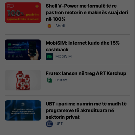
Shell V-Power me formulë të re
pastron motorin e makinës suaj deri
në 100%
Shell
MobiSIM: Internet kudo dhe 15%
cashback
MobiSIM
Frutex lanson në treg ART Ketchup
Frutex
UBT i pari me numrin më të madh të
programeve të akredituara në
sektorin privat
UBT