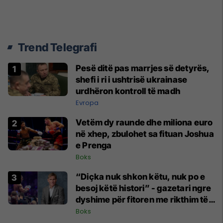
Trend Telegrafi
Pesë ditë pas marrjes së detyrës,
shefi i ri i ushtrisë ukrainase
urdhëron kontroll të madh
Evropa
Vetëm dy raunde dhe miliona euro
në xhep, zbulohet sa fituan Joshua
e Prenga
Boks
“Diçka nuk shkon këtu, nuk po e
besoj këtë histori” - gazetari ngre
dyshime për fitoren me rikthim të
Joshuas
Boks