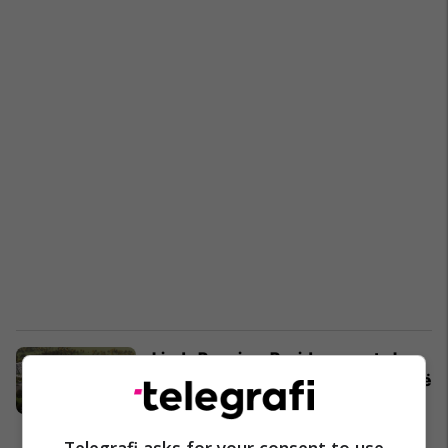
Linda Premium Residence – aty ku
rehatia dhe siguria janë bashkuar në
një vend
Marketing
08/01/2021