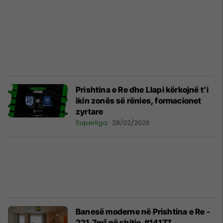
Prishtina e Re dhe Llapi kërkojnë t’i
ikin zonës së rënies, formacionet
zyrtare
Superliga
28/02/2026
Banesë moderne në Prishtina e Re -
221.7m² në shitje #14177