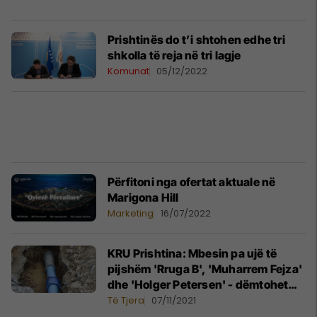
Prishtinës do t’i shtohen edhe tri
shkolla të reja në tri lagje
Komunat
05/12/2022
Përfitoni nga ofertat aktuale në
Marigona Hill
Marketing
16/07/2022
KRU Prishtina: Mbesin pa ujë të
pijshëm 'Rruga B', 'Muharrem Fejza'
dhe 'Holger Petersen' - dëmtohet
gypi nga një kompani
Të Tjera
07/11/2021