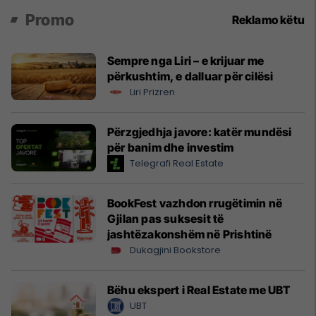
Promo
Reklamo këtu
Sempre nga Liri – e krijuar me
përkushtim, e dalluar për cilësi
Liri Prizren
Përzgjedhja javore: katër mundësi
për banim dhe investim
Telegrafi Real Estate
BookFest vazhdon rrugëtimin në
Gjilan pas suksesit të
jashtëzakonshëm në Prishtinë
Dukagjini Bookstore
Bëhu ekspert i Real Estate me UBT
UBT