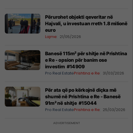
​Përurohet objekti qeveritar në
Hajvali, u investuan rreth 1.8 milionë
euro
Lajme
21/05/2026
Banesë 115m² për shitje në Prishtina
e Re - opsion për banim ose
investim #14909
Pro Real Estate
Prishtina e Re
31/03/2026
Për ata që po kërkojnë diçka më
shumë në Prishtina e Re - Banesë
91m² në shitje #15044
Pro Real Estate
Prishtina e Re
25/03/2026