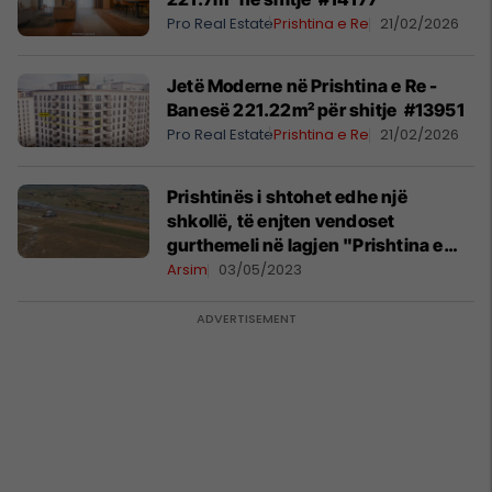
Pro Real Estate
Prishtina e Re
21/02/2026
Jetë Moderne në Prishtina e Re -
Banesë 221.22m² për shitje #13951
Pro Real Estate
Prishtina e Re
21/02/2026
Prishtinës i shtohet edhe një
shkollë, të enjten vendoset
gurthemeli në lagjen "Prishtina e
Re"
Arsim
03/05/2023