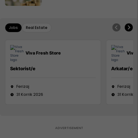
Jobs
Real Estate
Viva Fresh Store
Viva 
Sektorist/e
Arkatar/e
Ferizaj
Ferizaj
31 Korrik 2026
31 Korrik 