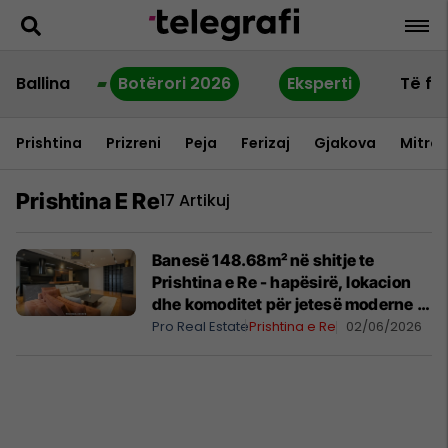
Ballina
Botërori 2026
Eksperti
Të fu
Prishtina
Prizreni
Peja
Ferizaj
Gjakova
Mitrov
Prishtina E Re
17 Artikuj
Banesë 148.68m² në shitje te
Prishtina e Re - hapësirë, lokacion
dhe komoditet për jetesë moderne
#13551
Pro Real Estate
Prishtina e Re
02/06/2026