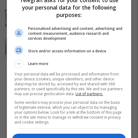
Telegrafi asks for your consent to use
your personal data for the following
Kompleksi qeveritar në Prishtinën e
purposes:
re, ka nisur ndërtimi i 4 ndërtesave
Kosovë
12/07/2019
Personalised advertising and content, advertising and
content measurement, audience research and
services development
Haradinaj – Ahmeti nënshkruajnë
Memorandum Bashkëpunimi për
Store and/or access information on a device
Prishtinën
Kosovë
03/07/2019
Learn more
Your personal data will be processed and information from
your device (cookies, unique identifiers, and other device
1
data) may be stored by, accessed by and shared with 369
partners, or used specifically by this site. We and our partners
may use precise geolocation data.
List of partners.
Some vendors may process your personal data on the basis
of legitimate interest, which you can object to by managing
your options below. Look for a link at the bottom of this page
or in the site menu to manage or withdraw consent in privacy
and cookie settings.