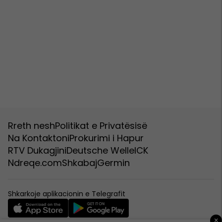
Rreth nesh
Politikat e Privatësisë
Na Kontaktoni
Prokurimi i Hapur
RTV Dukagjini
Deutsche Welle
ICK
Ndreqe.com
Shkabaj
Germin
Shkarkoje aplikacionin e Telegrafit
×