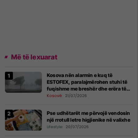
Më të lexuarat
Kosova nën alarmin e kuq të
ESTOFEX, paralajmërohen stuhi të
fuqishme me breshër dhe erëra të
forta
Kosovë
21/07/2026
Pse udhëtarët me përvojë vendosin
një rrotull letre higjienike në valixhe
Lifestyle
20/07/2026