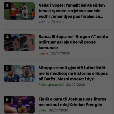
Vëllai i vogël i Yamalit është sërish
tema kryesore e rrjeteve sociale -
vodhi vëmendjen pas finales së
Kupës së Botës
Yjet
20/07/2026
Rama: Shtëpia në "Rrugën A" është
ndërtuar pa leje dhe në pronë
komunale
Lajme
22/07/2026
Mbappe rendit gjashtë futbollistët
më të mëdhenj në historinë e Kupës
së Botës, Messi mbetet i dyti
Përfaqësueset
23/07/2026
Fjalët e para të Joshuas pas fitores
me nokaut ndaj Kristian Prengës
Boks
26/07/2026