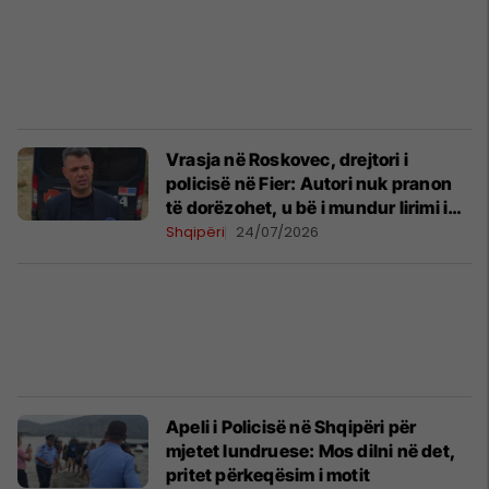
Vrasja në Roskovec, drejtori i
policisë në Fier: Autori nuk pranon
të dorëzohet, u bë i mundur lirimi i
vajzës
Shqipëri
24/07/2026
Apeli i Policisë në Shqipëri për
mjetet lundruese: Mos dilni në det,
pritet përkeqësim i motit