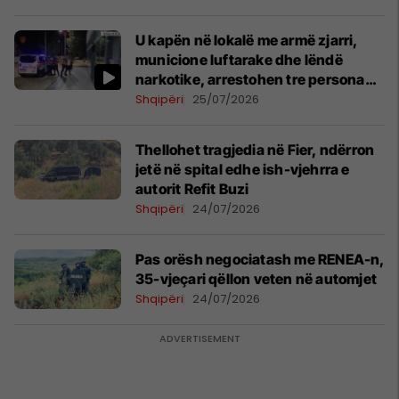
U kapën në lokalë me armë zjarri,
municione luftarake dhe lëndë
narkotike, arrestohen tre persona
në Shkodër
Shqipëri
25/07/2026
Thellohet tragjedia në Fier, ndërron
jetë në spital edhe ish-vjehrra e
autorit Refit Buzi
Shqipëri
24/07/2026
Pas orësh negociatash me RENEA-n,
35-vjeçari qëllon veten në automjet
Shqipëri
24/07/2026