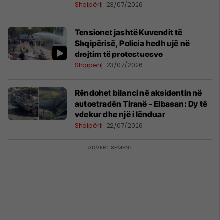
Shqipëri
23/07/2026
Tensionet jashtë Kuvendit të
Shqipërisë, Policia hedh ujë në
drejtim të protestuesve
Shqipëri
23/07/2026
​Rëndohet bilanci në aksidentin në
autostradën Tiranë - Elbasan: Dy të
vdekur dhe një i lënduar
Shqipëri
22/07/2026