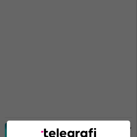
Vdes një turiste finlandeze në Vlorë,
u transportua me urgjencë në spital