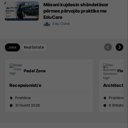
Mësoni kujdesin shëndetësor
përmes përvojës praktike me
EduCare
Edu Care
Jobs
Real Estate
Padel Zone
Flex 
Recepsionist/e
Architect
Prishtine
Prishtinë
31 Gusht 2026
6 Shtator 