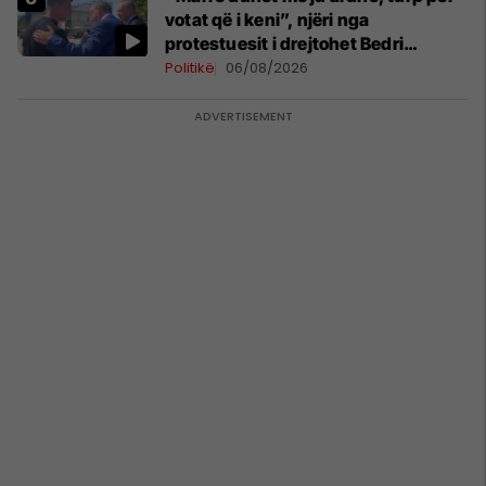
votat që i keni”, njëri nga
protestuesit i drejtohet Bedri
Hamzës
Politikë
06/08/2026