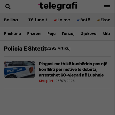
Ballina
Të fundit
Lajme
Botë
Ekono
Prishtina
Prizreni
Peja
Ferizaj
Gjakova
Mitrov
Policia E Shtetit
2393 Artikuj
Plagosi me thikë kushëririn pas një
konflikti për motive të dobëta,
arrestohet 60-vjeçari në Lushnje
Shqipëri
25/07/2026