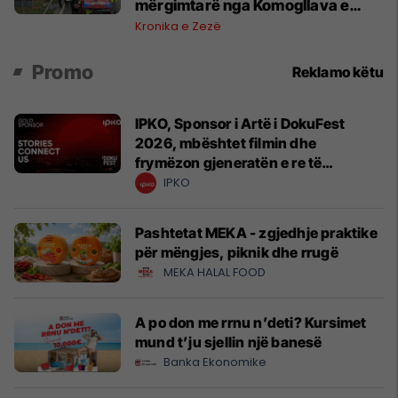
mërgimtarë nga Komogllava e
Ferizajt
Kronika e Zezë
Promo
Reklamo këtu
IPKO, Sponsor i Artë i DokuFest
2026, mbështet filmin dhe
frymëzon gjeneratën e re të
krijuesve
IPKO
Pashtetat MEKA - zgjedhje praktike
për mëngjes, piknik dhe rrugë
MEKA HALAL FOOD
A po don me rrnu n’deti? Kursimet
mund t’ju sjellin një banesë
Banka Ekonomike