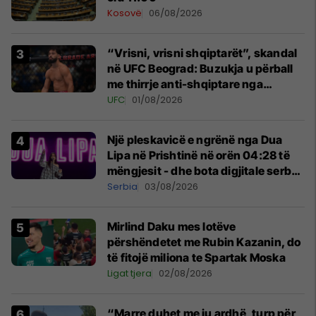
Kosovë
06/08/2026
“Vrisni, vrisni shqiptarët”, skandal
në UFC Beograd: Buzukja u përball
me thirrje anti-shqiptare nga
tribunat
UFC
01/08/2026
Një pleskavicë e ngrënë nga Dua
Lipa në Prishtinë në orën 04:28 të
mëngjesit - dhe bota digjitale serbe
shpall gjendjen e luftës
Serbia
03/08/2026
Mirlind Daku mes lotëve
përshëndetet me Rubin Kazanin, do
të fitojë miliona te Spartak Moska
Ligat tjera
02/08/2026
“Marre duhet me ju ardhë, turp për