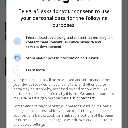
pas një zhytjeje
Shqipëri
21/07/2026
Telegrafi asks for your consent to use
your personal data for the following
purposes:
Disa persona rrihen me pesë
pushues turq në një lokal në Golem,
arrestohen dy të dyshuar
Personalised advertising and content, advertising and
content measurement, audience research and
Shqipëri
21/07/2026
services development
Store and/or access information on a device
Atentati në Elbasan, reagon policia:
Autori qëlloi tre persona, më pas
Learn more
hodhi armën në tokë
Shqipëri
21/07/2026
Your personal data will be processed and information from
your device (cookies, unique identifiers, and other device
data) may be stored by, accessed by and shared with 369
partners, or used specifically by this site. We and our partners
2
may use precise geolocation data.
List of partners.
Some vendors may process your personal data on the basis
of legitimate interest, which you can object to by managing
your options below. Look for a link at the bottom of this page
or in the site menu to manage or withdraw consent in privacy
and cookie settings.