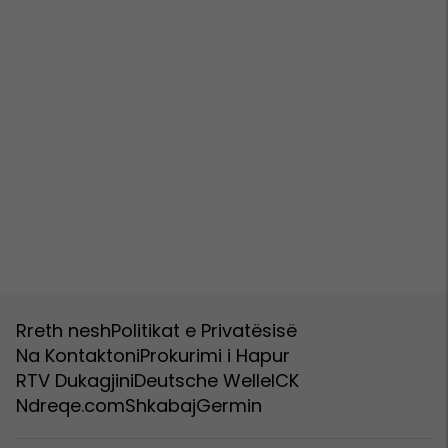
Rreth nesh
Politikat e Privatësisë
Na Kontaktoni
Prokurimi i Hapur
RTV Dukagjini
Deutsche Welle
ICK
Ndreqe.com
Shkabaj
Germin