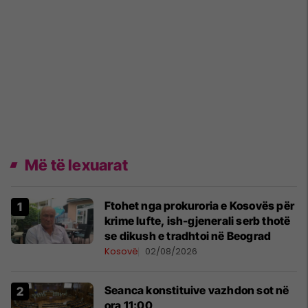
Më të lexuarat
Ftohet nga prokuroria e Kosovës për
krime lufte, ish-gjenerali serb thotë
se dikush e tradhtoi në Beograd
Kosovë
02/08/2026
Seanca konstituive vazhdon sot në
ora 11:00