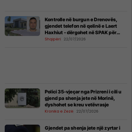
Kontrolle në burgun e Drenovës,
gjendet telefon në qelinë e Laert
Haxhiut - dërgohet në SPAK për
ekspertizë
Shqipëri
22/07/2026
Polici 35-vjeçar nga Prizreni i cili u
gjend pa shenja jete në Morinë,
dyshohet se kreu vetëvrasje
Kronika e Zezë
22/07/2026
Gjendet pa shenja jete një zyrtar i