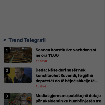
Trend Telegrafi
Seanca konstituive vazhdon sot
në ora 11:00
Kosovë
Deda: Nëse deri nesër nuk
konstituohet Kuvendi, të gjithë
deputetët do të bëjnë shkelje të
rëndë kushtetuese
Politikë
Mediat gjermane publikojnë detaje
për aksidentin ku humbën jetën tre