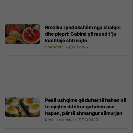
Rreziku i padukshëm nga shalqiri
dhe pjepri: Gabimi që mund t’ju
kushtojë shtrenjtë
Shëndeti
29/06/2025
Pesë ushqime që duhet të hahen në
të njëjtën ditë kur gatuhen ose
hapen, për të shmangur sëmurjen
Këshilla Lifestyle
11/12/2023