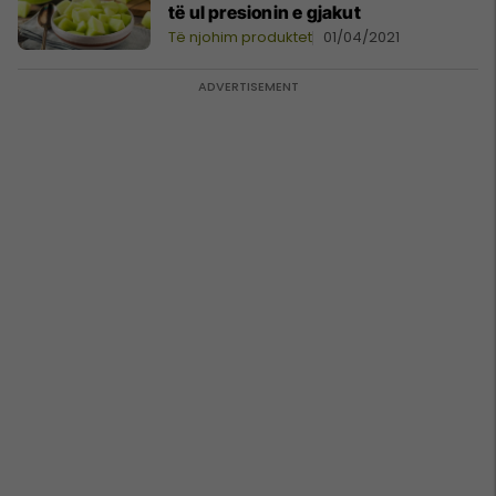
të ul presionin e gjakut
Të njohim produktet
01/04/2021