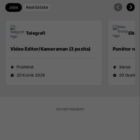
Jobs
Real Estate
Telegrafi
Elko
Video Editor/Kameraman (3 pozita)
Punëtor në
Prishtinë
Xërxe
20 Korrik 2026
20 Gusht 