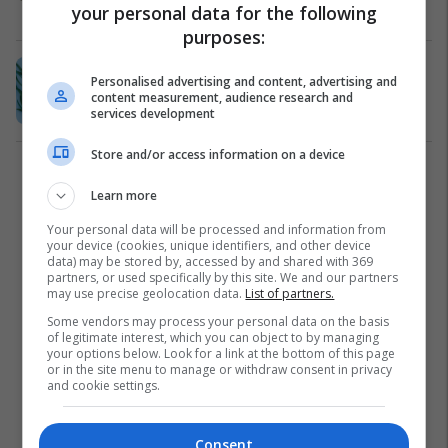
your personal data for the following
Të njohim produktet
10/08/2020
purposes:
Frutat verore me fuqi të ndryshme,
Personalised advertising and content, advertising and
mënyra e duhur e përdorimit të tyre
content measurement, audience research and
Të njohim produktet
16/07/2020
services development
Store and/or access information on a device
1
Learn more
Your personal data will be processed and information from
your device (cookies, unique identifiers, and other device
data) may be stored by, accessed by and shared with 369
partners, or used specifically by this site. We and our partners
may use precise geolocation data.
List of partners.
Some vendors may process your personal data on the basis
of legitimate interest, which you can object to by managing
your options below. Look for a link at the bottom of this page
or in the site menu to manage or withdraw consent in privacy
and cookie settings.
Consent