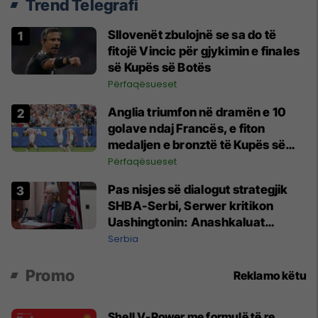
Trend Telegrafi
Sllovenët zbulojnë se sa do të
fitojë Vincic për gjykimin e finales
së Kupës së Botës
Përfaqësueset
Anglia triumfon në dramën e 10
golave ndaj Francës, e fiton
medaljen e bronztë të Kupës së
Botës
Përfaqësueset
Pas nisjes së dialogut strategjik
SHBA-Serbi, Serwer kritikon
Uashingtonin: Anashkaluat
Banjskën, sulmin ndaj KFOR-it dhe
Serbia
rrëmbimin e Policëve të Kosovës
Promo
Reklamo këtu
Shell V-Power me formulë të re