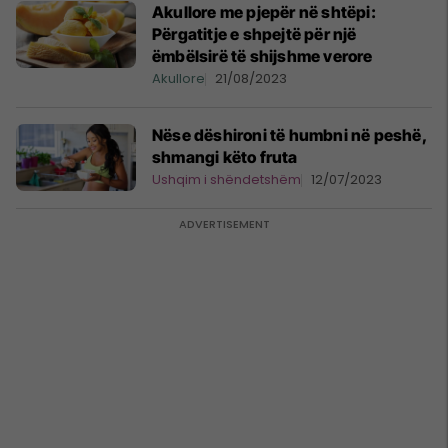
Akullore me pjepër në shtëpi:
Përgatitje e shpejtë për një
ëmbëlsirë të shijshme verore
Akullore
21/08/2023
Nëse dëshironi të humbni në peshë,
shmangi këto fruta
Ushqim i shëndetshëm
12/07/2023