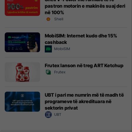
pastron motorin e makinës suaj deri
në 100%
Shell
MobiSIM: Internet kudo dhe 15%
cashback
MobiSIM
Frutex lanson në treg ART Ketchup
Frutex
UBT i pari me numrin më të madh të
programeve të akredituara në
sektorin privat
UBT