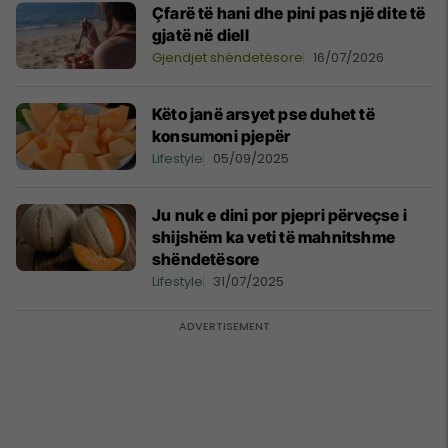
Çfarë të hani dhe pini pas një dite të
gjatë në diell
Gjendjet shëndetësore
16/07/2026
Këto janë arsyet pse duhet të
konsumoni pjepër
Lifestyle
05/09/2025
Ju nuk e dini por pjepri përveçse i
shijshëm ka veti të mahnitshme
shëndetësore
Lifestyle
31/07/2025