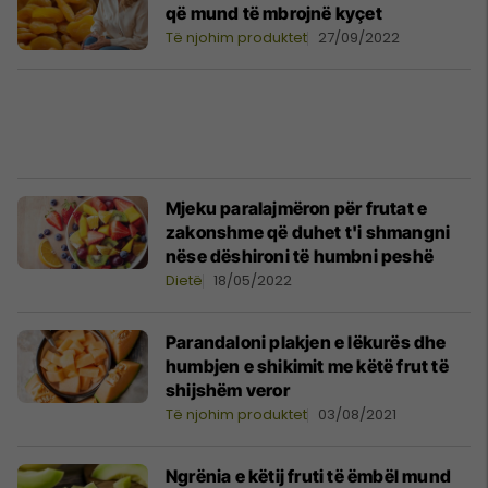
që mund të mbrojnë kyçet
Të njohim produktet
27/09/2022
Mjeku paralajmëron për frutat e
zakonshme që duhet t'i shmangni
nëse dëshironi të humbni peshë
Dietë
18/05/2022
Parandaloni plakjen e lëkurës dhe
humbjen e shikimit me këtë frut të
shijshëm veror
Të njohim produktet
03/08/2021
Ngrënia e këtij fruti të ëmbël mund