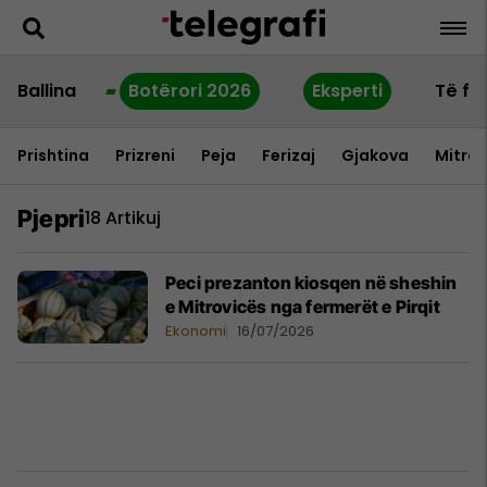
Ballina
Botërori 2026
Eksperti
Të fu
Prishtina
Prizreni
Peja
Ferizaj
Gjakova
Mitrov
Pjepri
18 Artikuj
Peci prezanton kiosqen në sheshin
e Mitrovicës nga fermerët e Pirqit
Ekonomi
16/07/2026