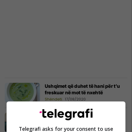
Ushqimet që duhet të hani për t’u
freskuar në mot të nxehtë
Shëndeti
17/08/2020
Ky artikull përmirëson shikimin,
rregullon shtypjen e gjakut dhe
Telegrafi asks for your consent to use
tretjen