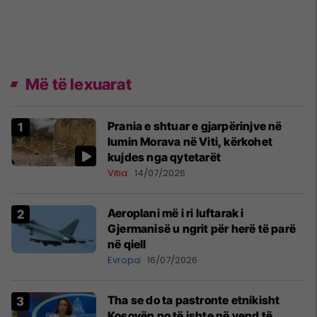
Më të lexuarat
Prania e shtuar e gjarpërinjve në
lumin Morava në Viti, kërkohet
kujdes nga qytetarët
Vitia
14/07/2026
Aeroplani më i ri luftarak i
Gjermanisë u ngrit për herë të parë
në qiell
Evropa
16/07/2026
Tha se do ta pastronte etnikisht
Kosovën po të ishte në vend të