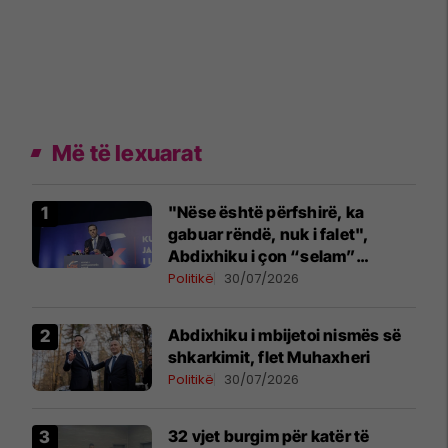
Më të lexuarat
"Nëse është përfshirë, ka
gabuar rëndë, nuk i falet",
Abdixhiku i çon “selam”
Përparim Ramës
Politikë
30/07/2026
Abdixhiku i mbijetoi nismës së
shkarkimit, flet Muhaxheri
Politikë
30/07/2026
32 vjet burgim për katër të