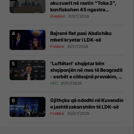
akuzuarit në rastin “Toka 2”,
konfiskohen 45 ngastra
kadastrale
Drejtësi
31/07/2026
Bajrami flet pasi Abdixhiku
mbeti kryetar i LDK-së
Politikë
31/07/2026
‘Luftëtari’ shqiptar bën
shqiponjën në mes të Beogradit
- serbët e cilësojnë provokim, ai
e cilëson simbol të identitetit
UFC
31/07/2026
Gjithçka që ndodhi në Kuvendin
e jashtëzakonshëm të LDK-së
Politikë
30/07/2026