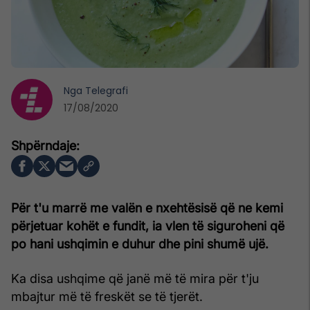
Nga
Telegrafi
17/08/2020
Për t'u marrë me valën e nxehtësisë që ne kemi
përjetuar kohët e fundit, ia vlen të siguroheni që
po hani ushqimin e duhur dhe pini shumë ujë.
Ka disa ushqime që janë më të mira për t'ju
mbajtur më të freskët se të tjerët.