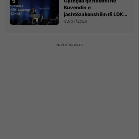
Gjithçka që ndodhi në
Kuvendin e
jashtëzakonshëm të LDK-
së
30/07/2026