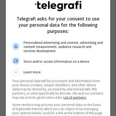
Telegrafi asks for your consent to use
your personal data for the following
Promo
Reklamo këtu
purposes:
Këtë herë me kartelë
Personalised advertising and content, advertising and
content measurement, audience research and
gërvishtëse plotësisht digjitale
services development
dhe mbi 40 mijë shpërblime
instant!
Meridian
Store and/or access information on a device
Learn more
Zgjidhni një nga katër modelet
tuaja të preferuara Peugeot
Your personal data will be processed and information from
Peugot Kosova
your device (cookies, unique identifiers, and other device
data) may be stored by, accessed by and shared with 369
partners, or used specifically by this site. We and our partners
may use precise geolocation data.
List of partners.
IPKO vazhdon partneritetin me
Some vendors may process your personal data on the basis
Sunny Hill Festival 2026
of legitimate interest, which you can object to by managing
IPKO
your options below. Look for a link at the bottom of this page