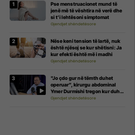
Pse menstruacionet mund të
jenë më të vështira në verë dhe
si t’i lehtësoni simptomat
Gjendjet shëndetësore
Nëse keni tension të lartë, nuk
është njësoj se kur shëtisni: Ja
kur efekti është më i madhi
Gjendjet shëndetësore
"Jo çdo gur në tëmth duhet
operuar”, kirurgu abdominal
Ymer Durmishi tregon kur duhet
ndërhyrja
Gjendjet shëndetësore