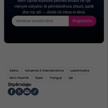
Selino
Ushqimet E Shëndetshme
Luleshtrydhe
Moti I Nxehtë
Pjepri
Trangujt
Ujë