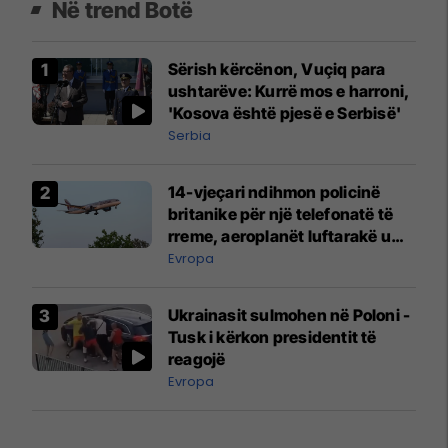
Në trend Botë
Sërish kërcënon, Vuçiq para
ushtarëve: Kurrë mos e harroni,
'Kosova është pjesë e Serbisë'
Serbia
14-vjeçari ndihmon policinë
britanike për një telefonatë të
rreme, aeroplanët luftarakë u
ngritën në ajër për të
Evropa
interceptuar fluturaken e Qatar
Airways që po shkonte drejt
Ukrainasit sulmohen në Poloni -
Mançesterit
Tusk i kërkon presidentit të
reagojë
Evropa