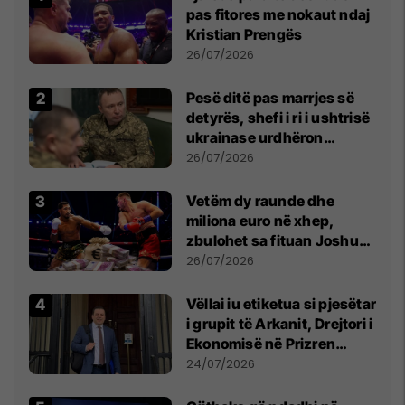
pas fitores me nokaut ndaj
Kristian Prengës
26/07/2026
Pesë ditë pas marrjes së
detyrës, shefi i ri i ushtrisë
ukrainase urdhëron
kontroll të madh
26/07/2026
Vetëm dy raunde dhe
miliona euro në xhep,
zbulohet sa fituan Joshua
e Prenga
26/07/2026
Vëllai iu etiketua si pjesëtar
i grupit të Arkanit, Drejtori i
Ekonomisë në Prizren
mohon pretendimet
24/07/2026