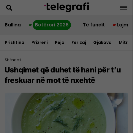
Ballina
Botërori 2026
Të fundit
Lajme
Prishtina
Prizreni
Peja
Ferizaj
Gjakova
Mitrov
Shëndeti
Ushqimet që duhet të hani për t’u
freskuar në mot të nxehtë