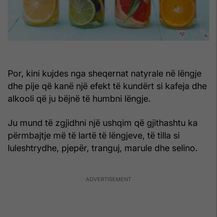
Por, kini kujdes nga sheqernat natyrale në lëngje
dhe pije që kanë një efekt të kundërt si kafeja dhe
alkooli që ju bëjnë të humbni lëngje.
Ju mund të zgjidhni një ushqim që gjithashtu ka
përmbajtje më të lartë të lëngjeve, të tilla si
luleshtrydhe, pjepër, tranguj, marule dhe selino.