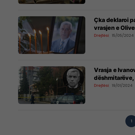
Çka deklaroi pa
vrasjen e Olive
Drejtësi
15/05/2024
Vrasja e Ivano
dëshmitarëve, 
Drejtësi
19/01/2024
1