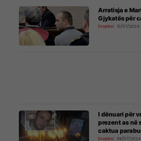
Arratisja e Ma
Gjykatës për c
Drejtësi
10/07/2024
I dënuari për v
prezent as në 
caktua parabu
Drejtësi
09/07/2024