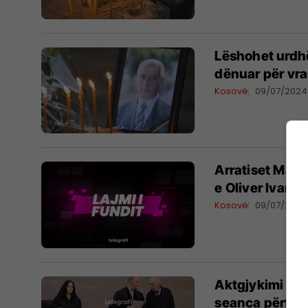
Lëshohet urdhë
dënuar për vra
Kosovë
09/07/2024
Arratiset Marko
e Oliver Ivanov
Kosovë
09/07/2024
Aktgjykimi për 
seanca përfund