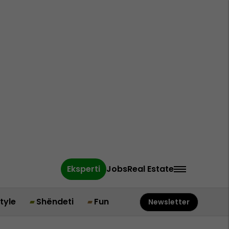
Eksperti
Jobs
Real Estate
style
Shëndeti
Fun
Newsletter