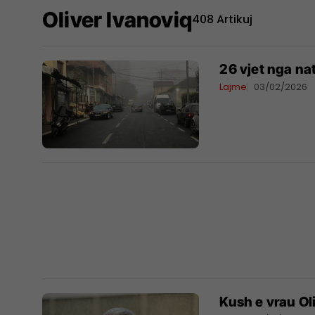
Oliver Ivanoviq
408 Artikuj
26 vjet nga nat
Lajme
03/02/2026
Kush e vrau Ol