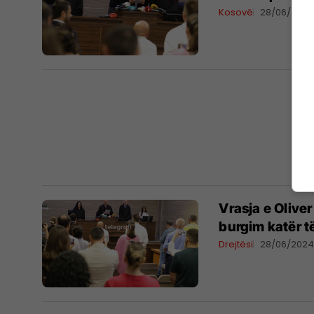
Kosovë
28/06/202
Vrasja e Olive
burgim katër t
Drejtësi
28/06/202