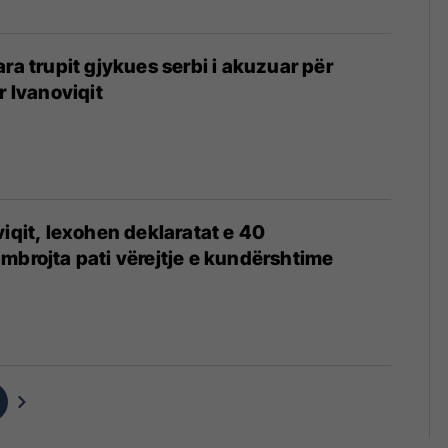
ra trupit gjykues serbi i akuzuar për
r Ivanoviqit
viqit, lexohen deklaratat e 40
mbrojta pati vërejtje e kundërshtime