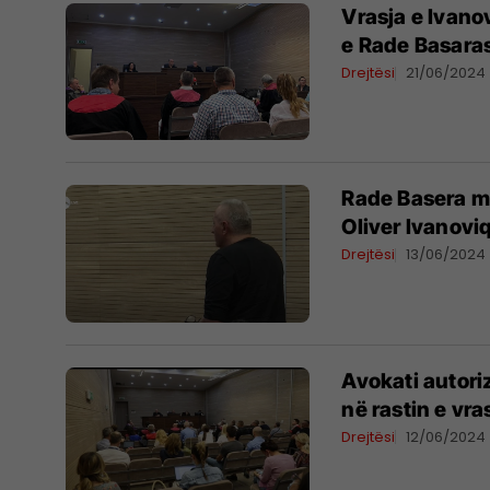
Vrasja e Ivanov
e Rade Basara
Drejtësi
21/06/2024
Rade Basera mb
Oliver Ivanoviq
Drejtësi
13/06/2024
Avokati autori
në rastin e vra
Drejtësi
12/06/2024