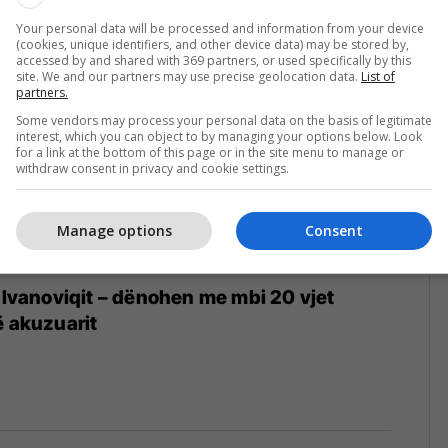
4
Your personal data will be processed and information from your device
(cookies, unique identifiers, and other device data) may be stored by,
accessed by and shared with 369 partners, or used specifically by this
site. We and our partners may use precise geolocation data.
List of
partners.
Some vendors may process your personal data on the basis of legitimate
interest, which you can object to by managing your options below. Look
for a link at the bottom of this page or in the site menu to manage or
withdraw consent in privacy and cookie settings.
Manage options
Consent
r Ivanoviqit – dënohen me mbi 20 vjet
ë akuzuarit
4