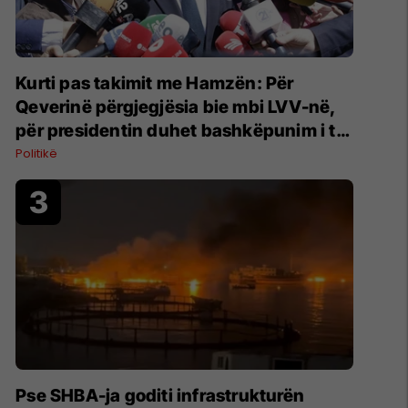
Kurti pas takimit me Hamzën: Për
Qeverinë përgjegjësia bie mbi LVV-në,
për presidentin duhet bashkëpunim i të
gjitha partive
Politikë
Pse SHBA-ja goditi infrastrukturën