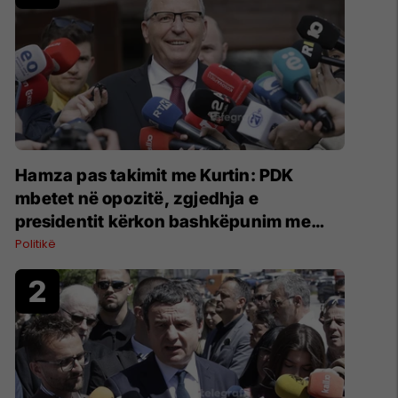
Hamza pas takimit me Kurtin: PDK
mbetet në opozitë, zgjedhja e
presidentit kërkon bashkëpunim me
LVV-në
Politikë