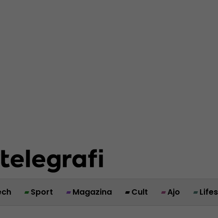
ech
Sport
Magazina
Cult
Ajo
Life