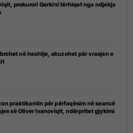
iqit, prokurori Qerkini tërhiqet nga ndjekja
s
rohet në heshtje, akuzohet për vrasjen e
it
zon praktikantin për përfaqësim në seancë
sjes së Oliver Ivanoviqit, ndërpritet gjykimi