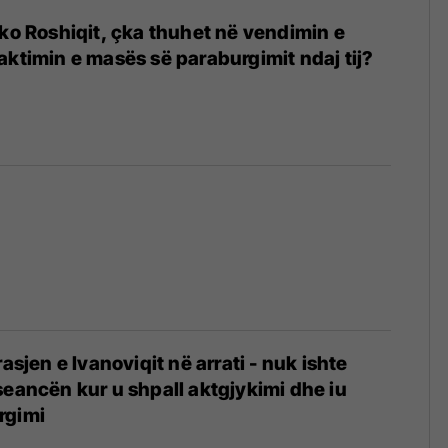
rko Roshiqit, çka thuhet në vendimin e
aktimin e masës së paraburgimit ndaj tij?
rasjen e Ivanoviqit në arrati - nuk ishte
seancën kur u shpall aktgjykimi dhe iu
rgimi