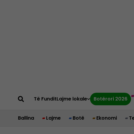
Të Fundit
Lajme lokale
Botërori 2026
Ballina
Lajme
Botë
Ekonomi
T