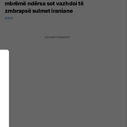
mbrëmë ndërsa sot vazhdoi të
zmbrapsë sulmet iraniane
Azia