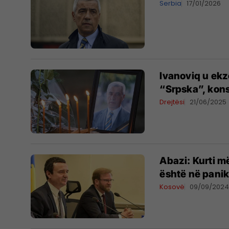
Serbia
17/01/2026
Ivanoviq u ekz
“Srpska”, kon
Drejtësi
21/06/2025
Abazi: Kurti m
është në panik
Kosovë
09/09/202