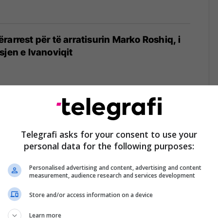
rarrest për të arratisurin Marko Roshiq, i
sjen e Ivanoviqit
 Roshiq, njëri nga të dënuarit për vrasjen
iqit
Telegrafi asks for your consent to use your
personal data for the following purposes:
Personalised advertising and content, advertising and content
measurement, audience research and services development
Store and/or access information on a device
vrasjen e Oliver Ivanoviqit – gjithçka nga
imtare ku u dënuan katër të akuzuarit
Learn more