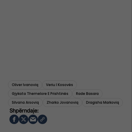
Oliver Ivanoviq
Veriu I Kosovës
Gjykata Themelore E Prishtinës
Rade Basara
Silvana Arsoviq
Zharko Jovanoviq
Dragisha Markoviq