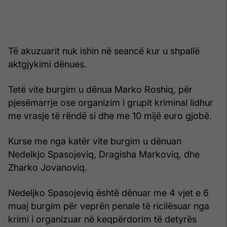
Të akuzuarit nuk ishin në seancë kur u shpallë
aktgjykimi dënues.
Tetë vite burgim u dënua Marko Roshiq, për
pjesëmarrje ose organizim i grupit kriminal lidhur
me vrasje të rëndë si dhe me 10 mijë euro gjobë.
Kurse me nga katër vite burgim u dënuan
Nedelkjo Spasojeviq, Dragisha Markoviq, dhe
Zharko Jovanoviq.
Nedeljko Spasojeviq është dënuar me 4 vjet e 6
muaj burgim për veprën penale të ricilësuar nga
krimi i organizuar në keqpërdorim të detyrës