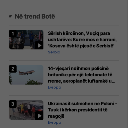
Në trend Botë
Sërish kërcënon, Vuçiq para
ushtarëve: Kurrë mos e harroni,
'Kosova është pjesë e Serbisë'
Serbia
14-vjeçari ndihmon policinë
britanike për një telefonatë të
rreme, aeroplanët luftarakë u
ngritën në ajër për të
Evropa
interceptuar fluturaken e Qatar
Airways që po shkonte drejt
Ukrainasit sulmohen në Poloni -
Mançesterit
Tusk i kërkon presidentit të
reagojë
Evropa