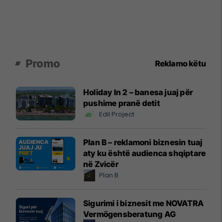
Promo
Reklamo këtu
Holiday In 2 – banesa juaj për
pushime pranë detit
Edil Project
Plan B – reklamoni biznesin tuaj
aty ku është audienca shqiptare
në Zvicër
Plan B
Sigurimi i biznesit me NOVATRA
Vermögensberatung AG