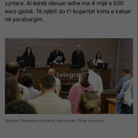
zyrtare. Ai është dënuar edhe me 4 mijë e 500
euro gjobë. Të njëjtit do t’i llogaritet koha e kaluar
në paraburgim.
Gjykata Themelore Prishtinë, seanca për Oliver Ivanoviq