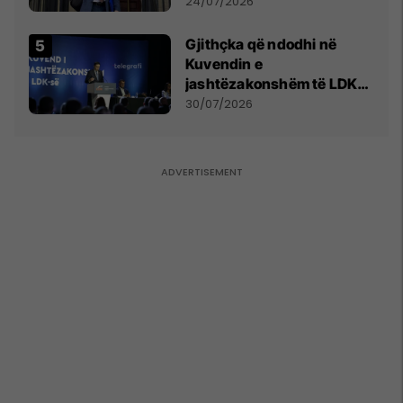
mohon pretendimet
24/07/2026
Gjithçka që ndodhi në
Kuvendin e
jashtëzakonshëm të LDK-
së
30/07/2026