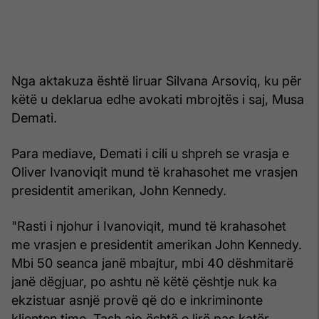
Nga aktakuza është liruar Silvana Arsoviq, ku për
këtë u deklarua edhe avokati mbrojtës i saj, Musa
Demati.
Para mediave, Demati i cili u shpreh se vrasja e
Oliver Ivanoviqit mund të krahasohet me vrasjen
presidentit amerikan, John Kennedy.
"Rasti i njohur i Ivanoviqit, mund të krahasohet
me vrasjen e presidentit amerikan John Kennedy.
Mbi 50 seanca janë mbajtur, mbi 40 dëshmitarë
janë dëgjuar, po ashtu në këtë çështje nuk ka
ekzistuar asnjë provë që do e inkriminonte
klienten time. Tash ajo është e lirë pas katër