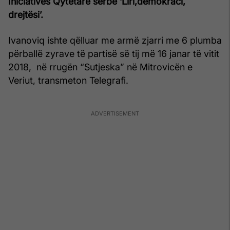
Iniciativës Qytetare serbe ‘Liri,demokraci,
drejtësi’.
Ivanoviq ishte qëlluar me armë zjarri me 6 plumba
përballë zyrave të partisë së tij më 16 janar të vitit
2018, në rrugën “Sutjeska” në Mitrovicën e
Veriut, transmeton Telegrafi.