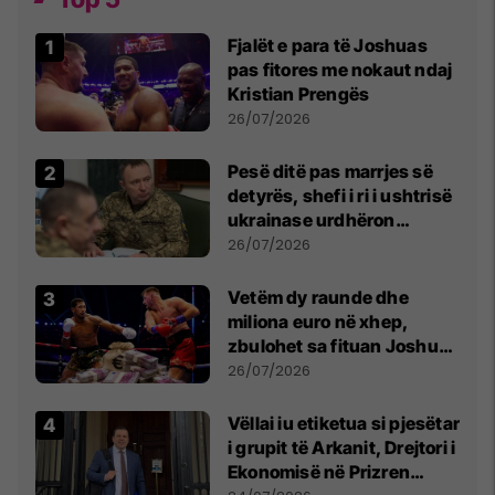
Fjalët e para të Joshuas
pas fitores me nokaut ndaj
Kristian Prengës
26/07/2026
Pesë ditë pas marrjes së
detyrës, shefi i ri i ushtrisë
ukrainase urdhëron
kontroll të madh
26/07/2026
Vetëm dy raunde dhe
miliona euro në xhep,
zbulohet sa fituan Joshua
e Prenga
26/07/2026
Vëllai iu etiketua si pjesëtar
i grupit të Arkanit, Drejtori i
Ekonomisë në Prizren