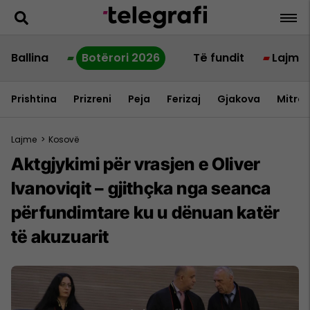
Ballina
Botërori 2026
Të fundit
Lajme
Prishtina
Prizreni
Peja
Ferizaj
Gjakova
Mitrov
Lajme
>
Kosovë
Aktgjykimi për vrasjen e Oliver
Ivanoviqit – gjithçka nga seanca
përfundimtare ku u dënuan katër
të akuzuarit