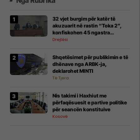
Nga Rubrika
32 vjet burgim për katër të
akuzuarit në rastin “Toka 2”,
konfiskohen 45 ngastra
kadastrale
Drejtësi
Shqetësimet për publikimin e të
dhënave nga ARBK-ja,
deklarohet MINTI
Të Tjera
​Nis takimi i Haxhiut me
përfaqësuesit e partive politike
për seancën konstituive
Kosovë