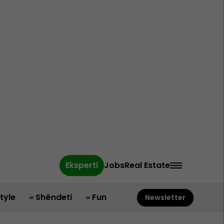
Eksperti
Jobs
Real Estate
style
Shëndeti
Fun
Newsletter