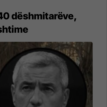
e 40 dëshmitarëve,
rshtime