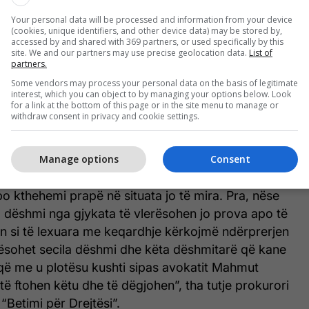
e në procedurë paraprake.
Your personal data will be processed and information from your device
(cookies, unique identifiers, and other device data) may be stored by,
mbi marrjen në pyetje në procedurë paraprake nuk
accessed by and shared with 369 partners, or used specifically by this
site. We and our partners may use precise geolocation data.
List of
i prova”, tha avokati Halimi.
partners.
Some vendors may process your personal data on the basis of legitimate
, prokurori special Burim Çerkini deklaroi se duke u
interest, which you can object to by managing your options below. Look
for a link at the bottom of this page or in the site menu to manage or
 avokatit Halimi detyrohen të kthehen në fillimin e
withdraw consent in privacy and cookie settings.
as tij në njërën nga seancat të njëjtit avokat janë
ëshmi të konsiderohen të lexuara.
Manage options
Consent
jim në kundërshtim me propozimet e paraqitura
 po kthehemi prapë në situata jo të mira. Pra, nëse
 dëshmi nga gjykata të vlerësohen jo prova apo të
 si të lexuara me keqardhje kërkojmë ndërprerjen
rësohet secila dëshmi dhe këta dëshmitarë që kane
që me u plotësu kushti sipas avokatit Mahmut
 të ftohen këtu dhe të dëgjohen”, tha tutje prokurori
“Betimi për Drejtësi”.