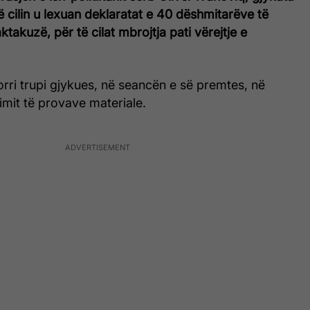
 cilin u lexuan deklaratat e 40 dëshmitarëve të
takuzë, për të cilat mbrojtja pati vërejtje e
rri trupi gjykues, në seancën e së premtes, në
imit të provave materiale.