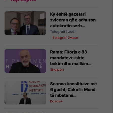
Ky është gazetari
zviceran që e adhuron
autokratin serb
Aleksandar Vuçiq
Telegrafi Zvicër
Telegrafi Zvicer
Rama: Fitorja e 83
mandateve ishte
bekim dhe mallkim
njëkohësisht
Shqipëri
Seanca konstituive më
6 gusht, Cakolli: Mund
të mbetemi
njëkohësisht pa
Kosovë
Kuvend dhe pa
ushtrues detyre të