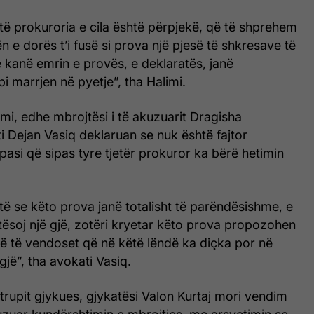
të prokuroria e cila është përpjekë, që të shprehem
 e dorës t’i fusë si prova një pjesë të shkresave të
 e kanë emrin e provës, e deklaratës, janë
 marrjen në pyetje”, tha Halimi.
mi, edhe mbrojtësi i të akuzuarit Dragisha
 Dejan Vasiq deklaruan se nuk është fajtor
 pasi që sipas tyre tjetër prokuror ka bërë hetimin
të se këto prova janë totalisht të parëndësishme, e
tësoj një gjë, zotëri kryetar këto prova propozohen
që të vendoset që në këtë lëndë ka diçka por në
gjë”, tha avokati Vasiq.
 trupit gjykues, gjykatësi Valon Kurtaj mori vendim