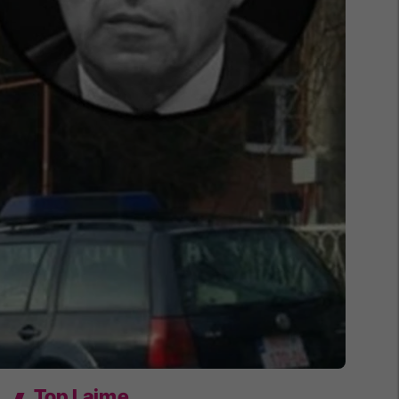
Top Lajme