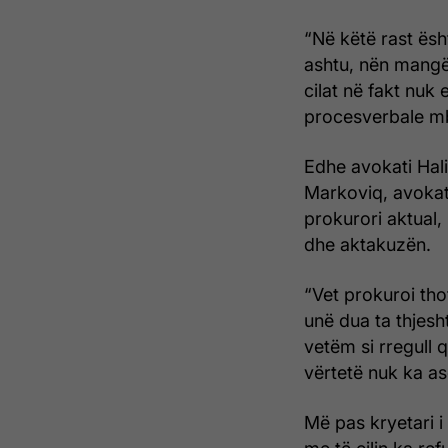
“Në këtë rast ësh
ashtu, nën mangën
cilat në fakt nuk
procesverbale mbi
Edhe avokati Hali
Markoviq, avokati
prokurori aktual,
dhe aktakuzën.
“Vet prokuroi tho
unë dua ta thjesh
vetëm si rregull 
vërtetë nuk ka as
Më pas kryetari i