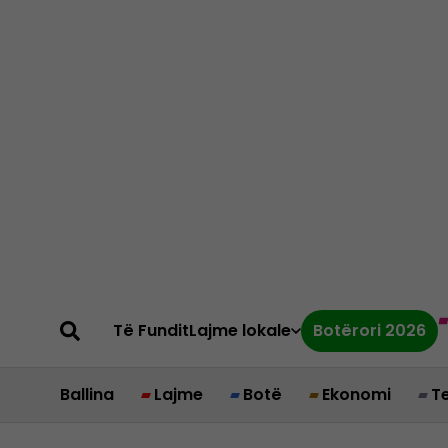
Të Fundit
Lajme lokale
Botërori 2026
Ballina
Lajme
Botë
Ekonomi
T