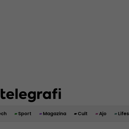
ech
Sport
Magazina
Cult
Ajo
Life