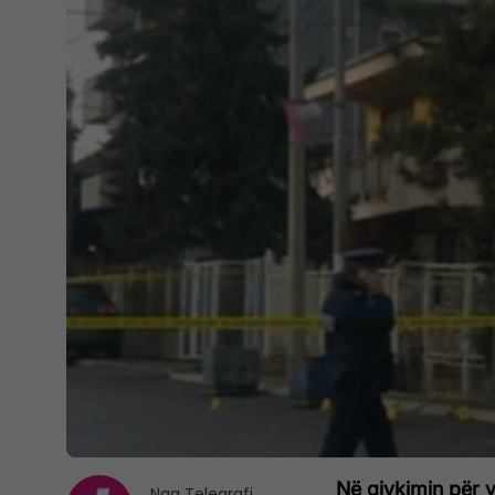
Në gjykimin për v
Nga
Telegrafi