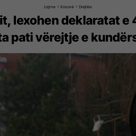
Lajme
>
Kosovë
>
Drejtësi
it, lexohen deklaratat 
a pati vërejtje e kundë