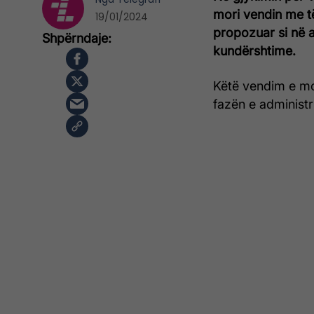
mori vendin me të
19/01/2024
propozuar si në ak
kundërshtime.
Këtë vendim e mo
fazën e administr