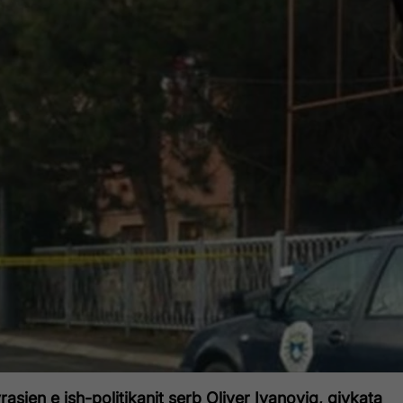
rasjen e ish-politikanit serb Oliver Ivanoviq, gjykata