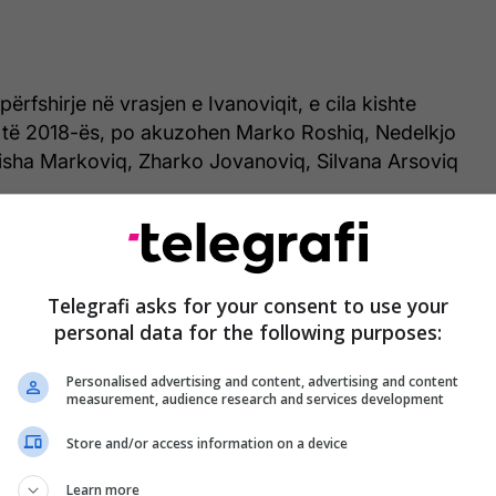
përfshirje në vrasjen e Ivanoviqit, e cila kishte
 të 2018-ës, po akuzohen Marko Roshiq, Nedelkjo
isha Markoviq, Zharko Jovanoviq, Silvana Arsoviq
.
eximit të provave, mbrojtësi i të akuzuarit Marko
ahmut Halimi ka paraqitur një vërejtje të
okatëve.
Telegrafi asks for your consent to use your
personal data for the following purposes:
ja ka ardhur në përfundim se këto deklarata nuk e
Personalised advertising and content, advertising and content
rdin që kërkon dispozita e nenit 129 të Kodit të
measurement, audience research and services development
e.
Store and/or access information on a device
e këto deklarata në fakt janë procesverbale mbi
Learn more