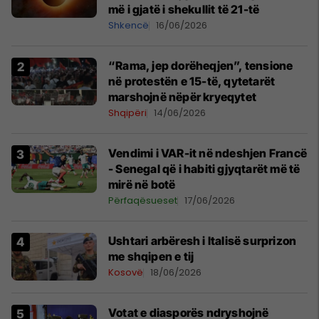
më i gjatë i shekullit të 21-të
Shkencë
16/06/2026
“Rama, jep dorëheqjen”, tensione
në protestën e 15-të, qytetarët
marshojnë nëpër kryeqytet
Shqipëri
14/06/2026
Vendimi i VAR-it në ndeshjen Francë
- Senegal që i habiti gjyqtarët më të
mirë në botë
Përfaqësueset
17/06/2026
Ushtari arbëresh i Italisë surprizon
me shqipen e tij
Kosovë
18/06/2026
Votat e diasporës ndryshojnë