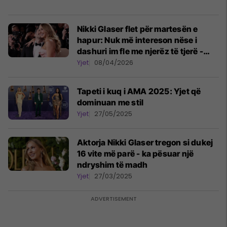
Nikki Glaser flet për martesën e
hapur: Nuk më intereson nëse i
dashuri im fle me njerëz të tjerë -
përkundrazi më pëlqen
Yjet
08/04/2026
Tapeti i kuq i AMA 2025: Yjet që
dominuan me stil
Yjet
27/05/2025
Aktorja Nikki Glaser tregon si dukej
16 vite më parë - ka pësuar një
ndryshim të madh
Yjet
27/03/2025