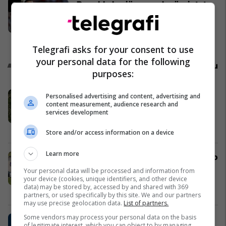
Ronaldo la një mesazh në rrjetet
sociale pasi bashkëlojtarët e
Portugalisë filluan ta bojkotonin
Përfaqësueset
Telegrafi asks for your consent to use
your personal data for the following
Promo
Reklamo këtu
purposes:
Mabetex Group prezanton Green
Personalised advertising and content, advertising and
content measurement, audience research and
Coast Hills - projekti rezidencial
services development
premium në Palasë
Mabetex Group
Store and/or access information on a device
Learn more
SCAN Ride and Delivery zgjedh Auto
Mita dhe Dacia Duster Hybrid për
Your personal data will be processed and information from
projektin më të ri të taksive në
your device (cookies, unique identifiers, and other device
data) may be stored by, accessed by and shared with 369
Prishtinë
Auto Mita
partners, or used specifically by this site. We and our partners
may use precise geolocation data.
List of partners.
Some vendors may process your personal data on the basis
EduCare sjell trajnime të
of legitimate interest, which you can object to by managing