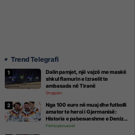
Trend Telegrafi
Dalin pamjet, një vajzë me maskë
shkul flamurin e Izraelit te
ambasada në Tiranë
Shqipëri
Nga 100 euro në muaj dhe futbolli
amator te heroi i Gjermanisë:
Historia e pabesueshme e Deniz
Undav që refuzoi të dorëzohej
Përfaqësueset