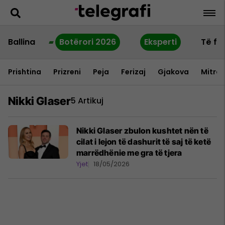
Ballina
Botërori 2026
Eksperti
Të fu
Prishtina
Prizreni
Peja
Ferizaj
Gjakova
Mitrov
Nikki Glaser
5 Artikuj
Nikki Glaser zbulon kushtet nën të
cilat i lejon të dashurit të saj të ketë
marrëdhënie me gra të tjera
Yjet
18/05/2026