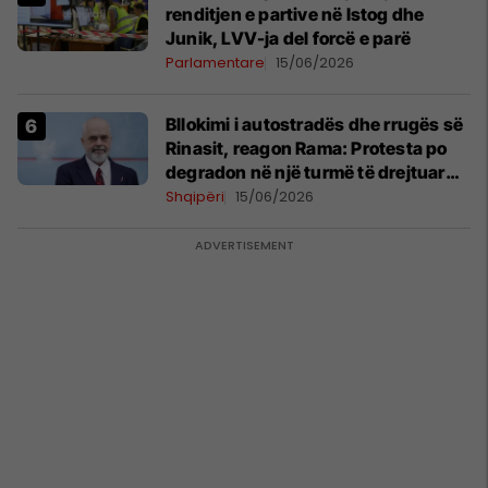
renditjen e partive në Istog dhe
Junik, LVV-ja del forcë e parë
Parlamentare
15/06/2026
Bllokimi i autostradës dhe rrugës së
Rinasit, reagon Rama: Protesta po
degradon në një turmë të drejtuar
nga mendje të liga
Shqipëri
15/06/2026