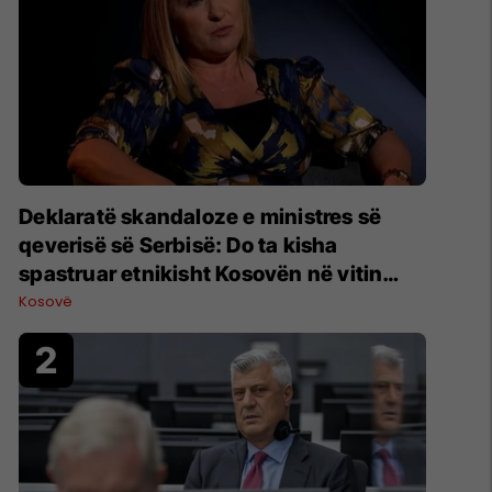
Deklaratë skandaloze e ministres së
qeverisë së Serbisë: Do ta kisha
spastruar etnikisht Kosovën në vitin
1998
Kosovë