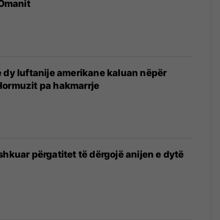
 Omanit
 dy luftanije amerikane kaluan nëpër
Hormuzit pa hakmarrje
shkuar përgatitet të dërgojë anijen e dytë