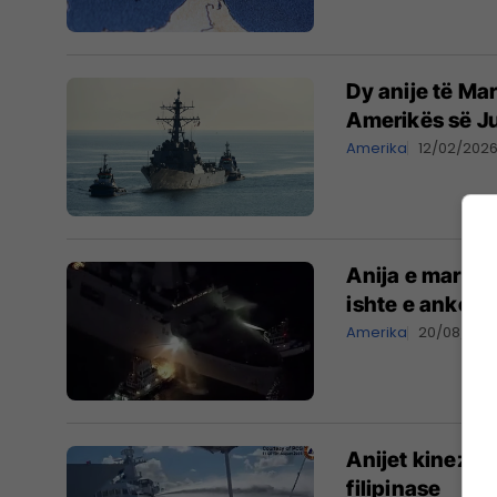
Dy anije të Ma
Amerikës së J
Amerika
12/02/202
Anija e marinë
ishte e ankoru
Amerika
20/08/202
Anijet kineze 
filipinase