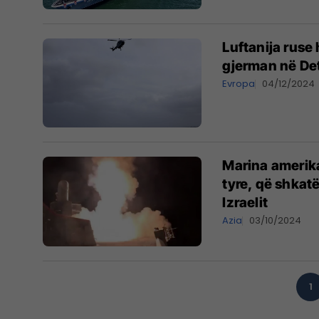
Luftanija ruse
gjerman në Det
Evropa
04/12/2024
Marina amerika
tyre, që shkatë
Izraelit
Azia
03/10/2024
1