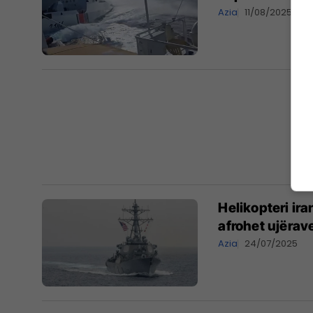
Azia
11/08/2025
Helikopteri ira
afrohet ujërave
Azia
24/07/2025