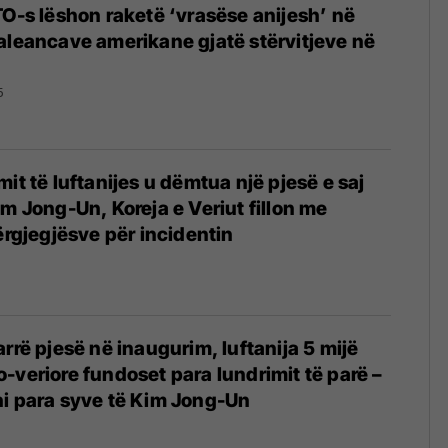
TO-s lëshon raketë ‘vrasëse anijesh’ në
aleancave amerikane gjatë stërvitjeve në
5
it të luftanijes u dëmtua një pjesë e saj
im Jong-Un, Koreja e Veriut fillon me
ërgjegjësve për incidentin
rrë pjesë në inaugurim, luftanija 5 mijë
-veriore fundoset para lundrimit të parë –
i para syve të Kim Jong-Un