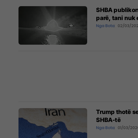
SHBA publikon v
parë, tani nuk 
Nga Bota
02/03/20
Trump thotë se
SHBA-të
Nga Bota
01/03/202