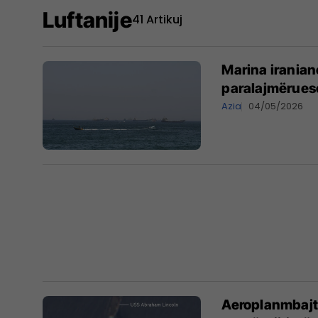
Luftanije
41 Artikuj
Marina iranian
paralajmërues
Azia
04/05/2026
Aeroplanmbajt