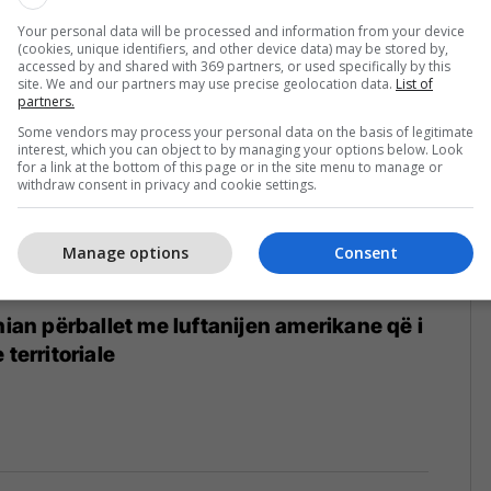
Your personal data will be processed and information from your device
(cookies, unique identifiers, and other device data) may be stored by,
accessed by and shared with 369 partners, or used specifically by this
site. We and our partners may use precise geolocation data.
List of
partners.
Some vendors may process your personal data on the basis of legitimate
interest, which you can object to by managing your options below. Look
for a link at the bottom of this page or in the site menu to manage or
withdraw consent in privacy and cookie settings.
Manage options
Consent
nian përballet me luftanijen amerikane që i
 territoriale