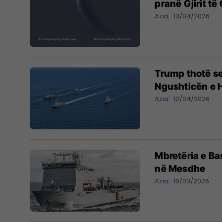
pranë Gjirit të
Azia
13/04/2026
Trump thotë se
Ngushticën e 
Azia
12/04/2026
Mbretëria e Ba
në Mesdhe
Azia
10/03/2026