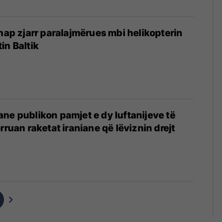
 hap zjarr paralajmërues mbi helikopterin
in Baltik
ne publikon pamjet e dy luftanijeve të
rruan raketat iraniane që lëviznin drejt