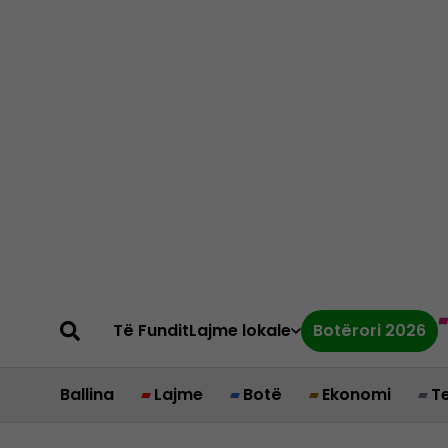
Të Fundit
Lajme lokale
Botërori 2026
Ballina
Lajme
Botë
Ekonomi
T