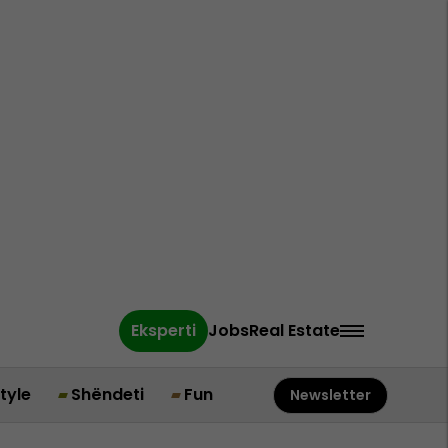
Eksperti
Jobs
Real Estate
style
Shëndeti
Fun
Newsletter