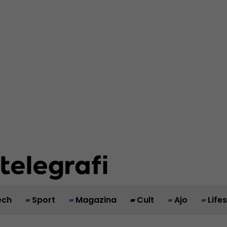
ech
Sport
Magazina
Cult
Ajo
Life