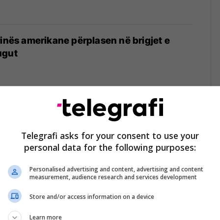
rinës amerikane përplasen në brigjet e
ugut
6
s amerikane përfshihet nga flakët ndërsa
ar në Okinava të Japonisë
Telegrafi asks for your consent to use your
personal data for the following purposes:
5
Personalised advertising and content, advertising and content
measurement, audience research and services development
Store and/or access information on a device
përplasen ndërsa ndjekin një anije
Learn more