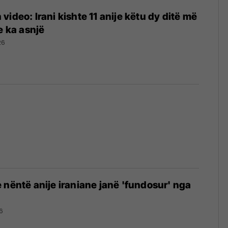
ideo: Irani kishte 11 anije këtu dy ditë më
e ka asnjë
26
 nëntë anije iraniane janë 'fundosur' nga
6