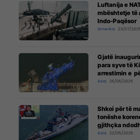
Luftanija e NA
mbështetje të 
Indo-Paqësor
Amerika
23/07/202
Gjatë inaugurim
para syve të K
arrestimin e p
Azia
25/05/2025
Shkoi për të ma
tonëshe koreno
gjithçka ndodh
Azia
22/05/2025