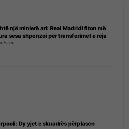
htë një minierë ari: Real Madridi fiton më
ra sesa shpenzoi për transferimet e reja
08/2026
erpooli: Dy yjet e skuadrës përplasen