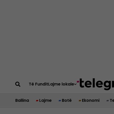
Të Fundit
Lajme lokale
Ballina
Lajme
Botë
Ekonomi
T