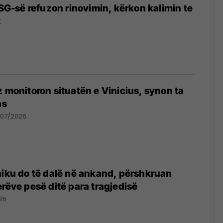
PSG-së refuzon rinovimin, kërkon kalimin te
z
z monitoron situatën e Vinicius, synon ta
as
/07/2026
niku do të dalë në ankand, përshkruan
erëve pesë ditë para tragjedisë
26