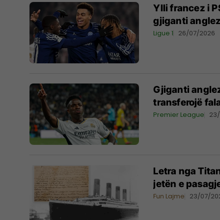
Ylli francez i 
gjiganti angle
Ligue 1
26/07/2026
Gjiganti angle
transferojë fal
Premier League
23
Letra nga Tita
jetën e pasagj
Fun Lajme
23/07/20