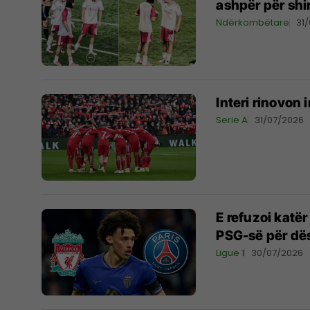
ashpër për shir
Ndërkombëtare
31
Interi rinovon i
Serie A
31/07/2026
E refuzoi katë
PSG-së për dës
Ligue 1
30/07/2026