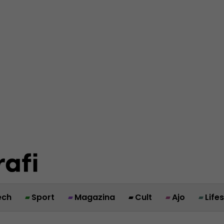
ech
Sport
Magazina
Cult
Ajo
Life