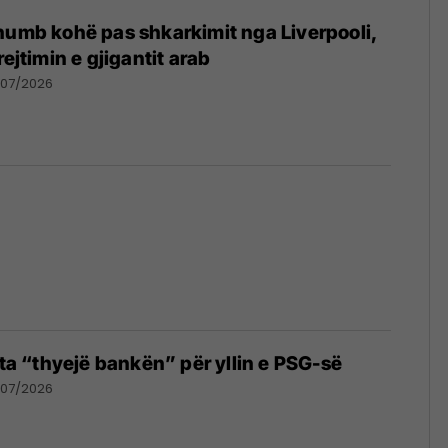
humb kohë pas shkarkimit nga Liverpooli,
rejtimin e gjigantit arab
/07/2026
 ta “thyejë bankën” për yllin e PSG-së
/07/2026