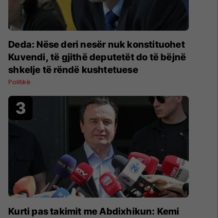
Deda: Nëse deri nesër nuk konstituohet
Kuvendi, të gjithë deputetët do të bëjnë
shkelje të rëndë kushtetuese
Politikë
Kurti pas takimit me Abdixhikun: Kemi