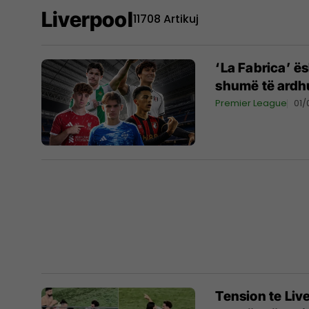
Liverpool
11708 Artikuj
‘La Fabrica’ ës
shumë të ardhu
Premier League
01/
Tension te Liv