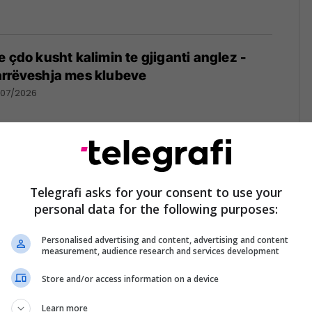
e çdo kusht kalimin te gjiganti anglez -
arrëveshja mes klubeve
/07/2026
jen zëvendësuesin e Salahut në Ligën
Telegrafi asks for your consent to use your
personal data for the following purposes:
/07/2026
Personalised advertising and content, advertising and content
measurement, audience research and services development
Store and/or access information on a device
n pasuesin e Mo Salah, arrin marrëveshje
llin francez
Learn more