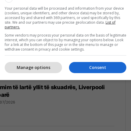
/07/2026
Your personal data will be processed and information from your device
(cookies, unique identifiers, and other device data) may be stored by,
accessed by and shared with 369 partners, or used specifically by this
site. We and our partners may use precise geolocation data.
List of
partners.
Some vendors may process your personal data on the basis of legitimate
interest, which you can object to by managing your options below. Look
for a link at the bottom of this page or in the site menu to manage or
withdraw consent in privacy and cookie settings.
Manage options
Consent
im të lartë yllit të skuadrës, Liverpooli
parë
/07/2026