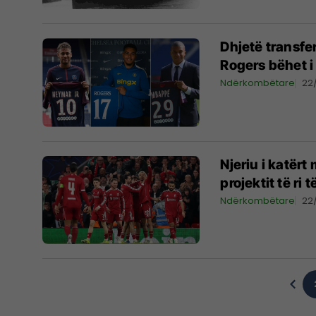
Dhjetë transfer
Rogers bëhet i
Ndërkombëtare
22
Njeriu i katërt
projektit të ri 
Ndërkombëtare
22