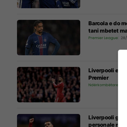
Barcola e do m
tani mbetet m
Premier League
28
Liverpooli e g
Premier
Ndërkombëtare
28
Liverpooli gje
personale me y