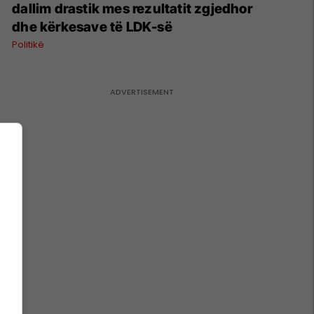
dallim drastik mes rezultatit zgjedhor
dhe kërkesave të LDK-së
Politikë