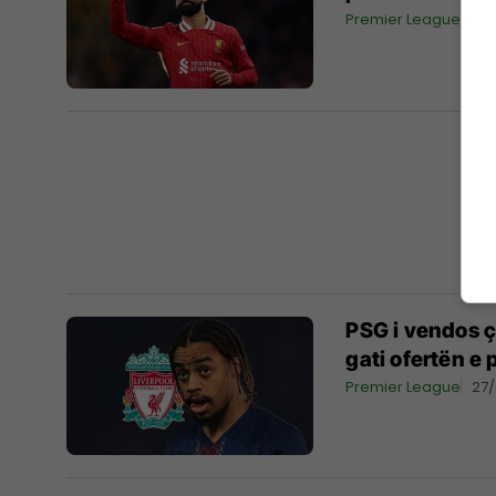
Premier League
27
PSG i vendos çm
gati ofertën e 
Premier League
27