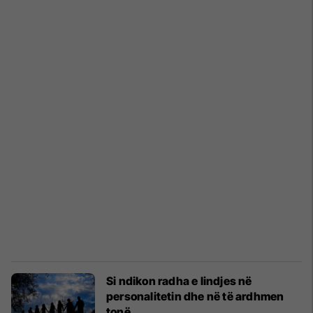
Si ndikon radha e lindjes në
personalitetin dhe në të ardhmen
tonë