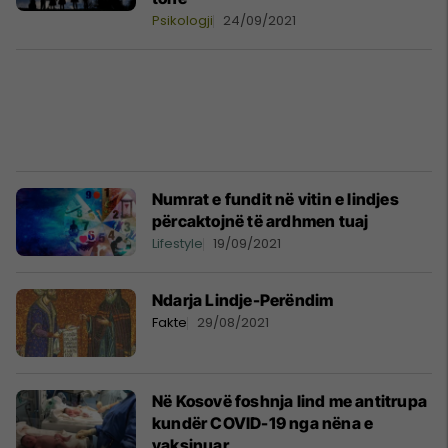
Psikologji
24/09/2021
Numrat e fundit në vitin e lindjes
përcaktojnë të ardhmen tuaj
Lifestyle
19/09/2021
Ndarja Lindje-Perëndim
Fakte
29/08/2021
Në Kosovë foshnja lind me antitrupa
kundër COVID-19 nga nëna e
vaksinuar