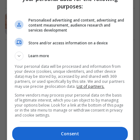
purposes:
Muaji i IX-të i shtatzënisë:
Personalised advertising and content, advertising and
Mirëseardhje e ëmbël!
content measurement, audience research and
services development
Shtatzëna
20/02/2021
Store and/or access information on a device
2
Learn more
Your personal data will be processed and information from
your device (cookies, unique identifiers, and other device
data) may be stored by, accessed by and shared with 369
partners, or used specifically by this site. We and our partners
may use precise geolocation data.
List of partners.
Some vendors may process your personal data on the basis
of legitimate interest, which you can object to by managing
your options below. Look for a link at the bottom of this page
or in the site menu to manage or withdraw consent in privacy
and cookie settings.
Consent