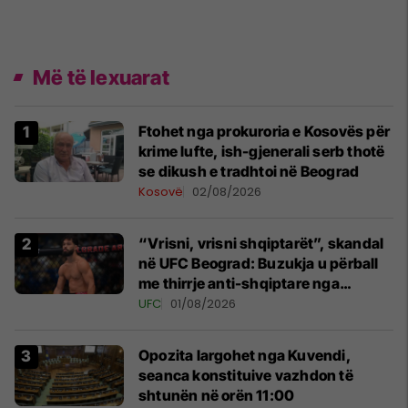
Më të lexuarat
Ftohet nga prokuroria e Kosovës për
krime lufte, ish-gjenerali serb thotë
se dikush e tradhtoi në Beograd
Kosovë
02/08/2026
“Vrisni, vrisni shqiptarët”, skandal
në UFC Beograd: Buzukja u përball
me thirrje anti-shqiptare nga
tribunat
UFC
01/08/2026
Opozita largohet nga Kuvendi,
seanca konstituive vazhdon të
shtunën në orën 11:00