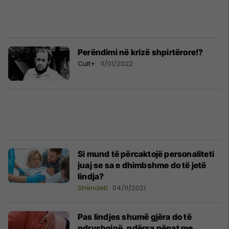
Perëndimi në krizë shpirtërore!?
Cult+
11/01/2022
Si mund të përcaktojë personaliteti
juaj se sa e dhimbshme do të jetë
lindja?
Shëndeti
04/11/2021
Pas lindjes shumë gjëra do të
ndryshojnë, ndërsa nënat me