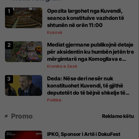
Opozita largohet nga Kuvendi,
seanca konstituive vazhdon të
shtunën në orën 11:00
Kosovë
Mediat gjermane publikojnë detaje
për aksidentin ku humbën jetën tre
mërgimtarë nga Komogllava e
Ferizajt
Kronika e Zezë
Deda: Nëse deri nesër nuk
konstituohet Kuvendi, të gjithë
deputetët do të bëjnë shkelje të
rëndë kushtetuese
Politikë
Promo
Reklamo këtu
IPKO, Sponsor i Artë i DokuFest