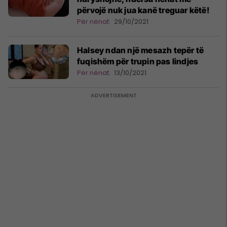
përvojë nuk jua kanë treguar këtë!
Për nënat
29/10/2021
Halsey ndan një mesazh tepër të
fuqishëm për trupin pas lindjes
Për nënat
13/10/2021