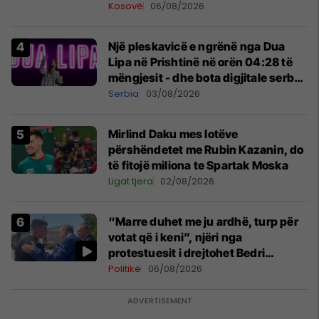
Kosovë
06/08/2026
Një pleskavicë e ngrënë nga Dua
Lipa në Prishtinë në orën 04:28 të
mëngjesit - dhe bota digjitale serbe
shpall gjendjen e luftës
Serbia
03/08/2026
Mirlind Daku mes lotëve
përshëndetet me Rubin Kazanin, do
të fitojë miliona te Spartak Moska
Ligat tjera
02/08/2026
“Marre duhet me ju ardhë, turp për
votat që i keni”, njëri nga
protestuesit i drejtohet Bedri
Hamzës
Politikë
06/08/2026