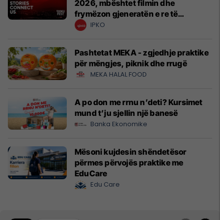
2026, mbështet filmin dhe
frymëzon gjeneratën e re të
krijuesve
IPKO
Pashtetat MEKA - zgjedhje praktike
për mëngjes, piknik dhe rrugë
MEKA HALAL FOOD
A po don me rrnu n’deti? Kursimet
mund t’ju sjellin një banesë
Banka Ekonomike
Mësoni kujdesin shëndetësor
përmes përvojës praktike me
EduCare
Edu Care