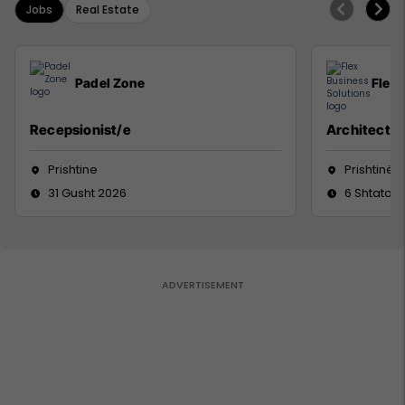
Jobs
Real Estate
Padel Zone
Flex 
Recepsionist/e
Architect
Prishtine
Prishtinë
31 Gusht 2026
6 Shtator 