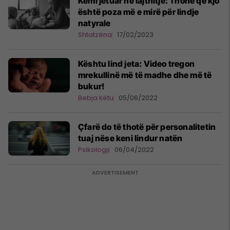
Kemi jetuar në lajthitje: Thonë që kjo
është poza më e mirë për lindje
natyrale
Shtatzëna
17/02/2023
Kështu lind jeta: Video tregon
mrekullinë më të madhe dhe më të
bukur!
Bebja këtu
05/06/2022
Çfarë do të thotë për personalitetin
tuaj nëse keni lindur natën
Psikologji
06/04/2022