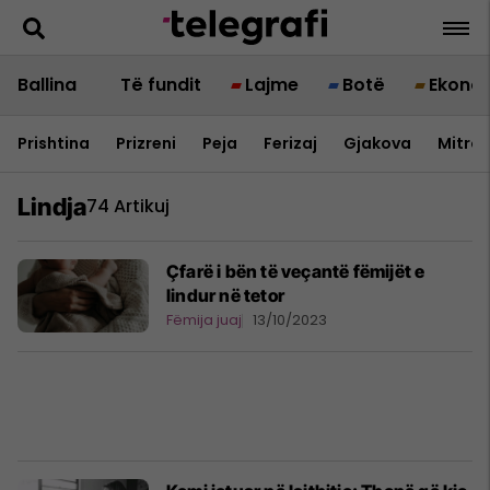
Ballina
Të fundit
Lajme
Botë
Ekono
Prishtina
Prizreni
Peja
Ferizaj
Gjakova
Mitrov
Lindja
74 Artikuj
Çfarë i bën të veçantë fëmijët e
lindur në tetor
Fëmija juaj
13/10/2023