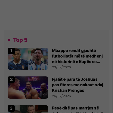
Top 5
Mbappe rendit gjashtë
futbollistët më të mëdhenj
në historinë e Kupës së
Botës, Messi mbetet i dyti
23/07/2026
Fjalët e para të Joshuas
pas fitores me nokaut ndaj
Kristian Prengës
26/07/2026
Pesë ditë pas marrjes së