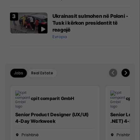
interceptuar fluturaken e Qatar
Airways që po shkonte drejt
Ukrainasit sulmohen në Poloni -
Mançesterit
Tusk i kërkon presidentit të
reagojë
Evropa
Jobs
Real Estate
cpit comparit GmbH
cpit 
Senior Product Designer (UX/UI)
Senior Lead 
4-Day Workweek
.NET) 4-Day
Prishtinë
Prishtinë