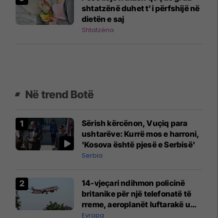
shtatzënë duhet t’i përfshijë në
dietën e saj
Shtatzëna
Në trend Botë
Sërish kërcënon, Vuçiq para
ushtarëve: Kurrë mos e harroni,
'Kosova është pjesë e Serbisë'
Serbia
14-vjeçari ndihmon policinë
britanike për një telefonatë të
rreme, aeroplanët luftarakë u
ngritën në ajër për të
Evropa