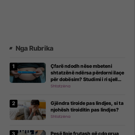
Nga Rubrika
Çfarë ndodh nëse mbeteni
shtatzënë ndërsa përdorni ilaçe
për dobësim? Studimi i ri sjell
përgjigje
Shtatzëna
Gjëndra tiroide pas lindjes, si ta
njohësh tiroiditin pas lindjes?
Shtatzëna
Pesë lloje frutash që çdo grua