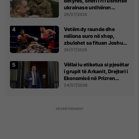
detyrës, shefi i ri i ushtrisë
ukrainase urdhëron
kontroll të madh
26/07/2026
Vetëm dy raunde dhe
miliona euro në xhep,
zbulohet sa fituan Joshua
e Prenga
26/07/2026
Vëllai iu etiketua si pjesëtar
i grupit të Arkanit, Drejtori i
Ekonomisë në Prizren
mohon pretendimet
24/07/2026