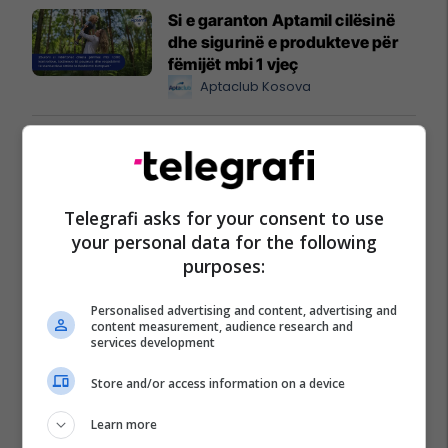
Si e garanton Aptamil cilësinë
dhe sigurinë e produkteve për
fëmijët mbi 1 vjeç
Aptaclub Kosova
Përjetojeni Sunny Hill Festival
2026 me energjinë e Shell-it
Sunny Hill Festival
Telegrafi asks for your consent to use
your personal data for the following
Një shtëpi në Kosovë - për ju
purposes:
dhe familjen tuaj
Mercom Company
Personalised advertising and content, advertising and
content measurement, audience research and
services development
Store and/or access information on a device
Learn more