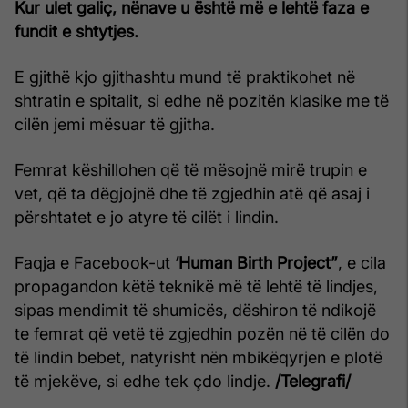
Kur ulet galiç, nënave u është më e lehtë faza e
fundit e shtytjes.
E gjithë kjo gjithashtu mund të praktikohet në
shtratin e spitalit, si edhe në pozitën klasike me të
cilën jemi mësuar të gjitha.
Femrat këshillohen që të mësojnë mirë trupin e
vet, që ta dëgjojnë dhe të zgjedhin atë që asaj i
përshtatet e jo atyre të cilët i lindin.
Faqja e Facebook-ut
‘Human Birth Project”
, e cila
propagandon këtë teknikë më të lehtë të lindjes,
sipas mendimit të shumicës, dëshiron të ndikojë
te femrat që vetë të zgjedhin pozën në të cilën do
të lindin bebet, natyrisht nën mbikëqyrjen e plotë
të mjekëve, si edhe tek çdo lindje.
/Telegrafi/