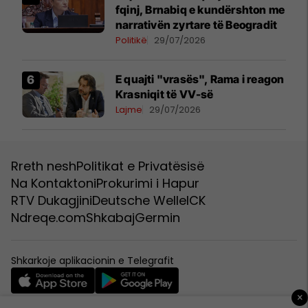
fqinj, Brnabiq e kundërshton me
narrativën zyrtare të Beogradit
Politikë
29/07/2026
E quajti "vrasës", Rama i reagon
Krasniqit të VV-së
Lajme
29/07/2026
Rreth nesh
Politikat e Privatësisë
Na Kontaktoni
Prokurimi i Hapur
RTV Dukagjini
Deutsche Welle
ICK
Ndreqe.com
Shkabaj
Germin
Shkarkoje aplikacionin e Telegrafit
×