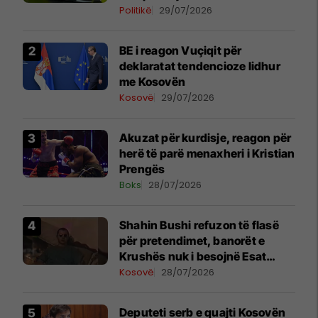
disiplinore
Politikë
29/07/2026
BE i reagon Vuçiqit për
deklaratat tendencioze lidhur
me Kosovën
Kosovë
29/07/2026
Akuzat për kurdisje, reagon për
herë të parë menaxheri i Kristian
Prengës
Boks
28/07/2026
Shahin Bushi refuzon të flasë
për pretendimet, banorët e
Krushës nuk i besojnë Esat
Shalës
Kosovë
28/07/2026
Deputeti serb e quajti Kosovën