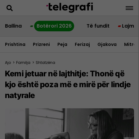
Ballina
Botërori 2026
Të fundit
Lajme
Prishtina
Prizreni
Peja
Ferizaj
Gjakova
Mitrov
Ajo
>
Familja
>
Shtatzëna
Kemi jetuar në lajthitje: Thonë që
kjo është poza më e mirë për lindje
natyrale