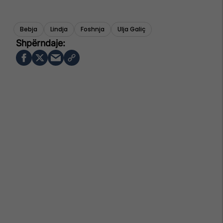
Bebja
Lindja
Foshnja
Ulja Galiç