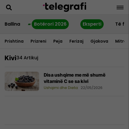
Ballina
Botërori 2026
Eksperti
Të fu
Prishtina
Prizreni
Peja
Ferizaj
Gjakova
Mitrov
Kivi
34 Artikuj
Disa ushqime me më shumë
vitaminë C se sa kivi
Ushqimi dhe Dieta
22/05/2026