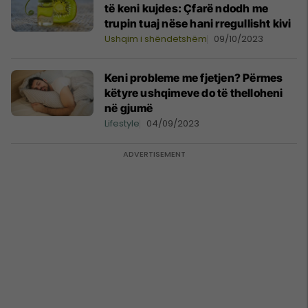
të keni kujdes: Çfarë ndodh me
trupin tuaj nëse hani rregullisht kivi
Ushqim i shëndetshëm
09/10/2023
Keni probleme me fjetjen? Përmes
këtyre ushqimeve do të thelloheni
në gjumë
Lifestyle
04/09/2023