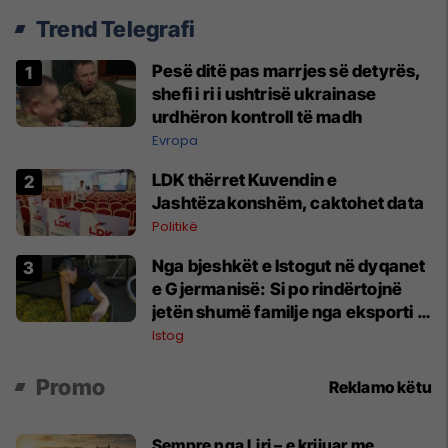
Trend Telegrafi
Pesë ditë pas marrjes së detyrës,
shefi i ri i ushtrisë ukrainase
urdhëron kontroll të madh
Evropa
LDK thërret Kuvendin e
Jashtëzakonshëm, caktohet data
Politikë
Nga bjeshkët e Istogut në dyqanet
e Gjermanisë: Si po rindërtojnë
jetën shumë familje nga eksporti i
bimëve mjekësore
Istog
Promo
Reklamo këtu
Sempre nga Liri – e krijuar me