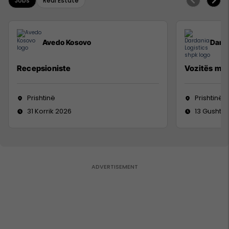
Jobs
Real Estate
Avedo Kosovo
Darda
Recepsioniste
Vozitës me 
Prishtinë
Prishtinë
31 Korrik 2026
13 Gusht 2