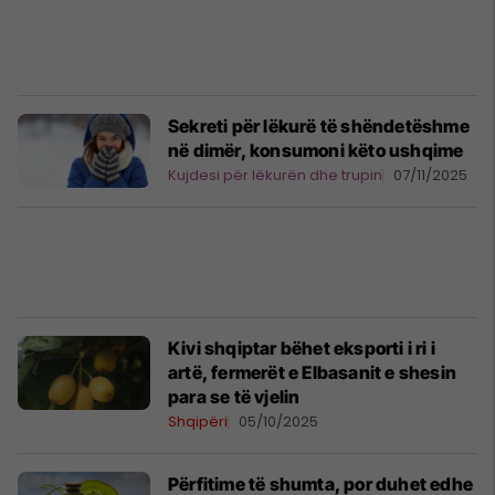
Sekreti për lëkurë të shëndetëshme
në dimër, konsumoni këto ushqime
Kujdesi për lëkurën dhe trupin
07/11/2025
Kivi shqiptar bëhet eksporti i ri i
artë, fermerët e Elbasanit e shesin
para se të vjelin
Shqipëri
05/10/2025
Përfitime të shumta, por duhet edhe