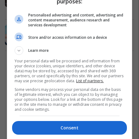
purposes:
forcuar imunitetin
Shëndeti
27/10/2022
Personalised advertising and content, advertising and
content measurement, audience research and
services development
Ndiheni të fryrë pas ushqimit? Hani
një kivi
Store and/or access information on a device
Shëndeti
12/09/2022
Learn more
Your personal data will be processed and information from
1
your device (cookies, unique identifiers, and other device
data) may be stored by, accessed by and shared with 369
partners, or used specifically by this site. We and our partners
may use precise geolocation data.
List of partners.
Some vendors may process your personal data on the basis
of legitimate interest, which you can object to by managing
your options below. Look for a link at the bottom of this page
or in the site menu to manage or withdraw consent in privacy
and cookie settings.
Consent