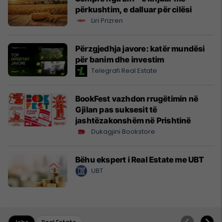
përkushtim, e dalluar për cilësi
Liri Prizren
Përzgjedhja javore: katër mundësi
për banim dhe investim
Telegrafi Real Estate
BookFest vazhdon rrugëtimin në
Gjilan pas suksesit të
jashtëzakonshëm në Prishtinë
Dukagjini Bookstore
Bëhu ekspert i Real Estate me UBT
UBT