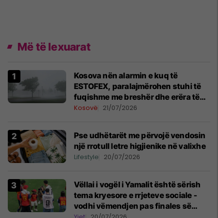
Më të lexuarat
Kosova nën alarmin e kuq të
ESTOFEX, paralajmërohen stuhi të
fuqishme me breshër dhe erëra të
forta
Kosovë
21/07/2026
Pse udhëtarët me përvojë vendosin
një rrotull letre higjienike në valixhe
Lifestyle
20/07/2026
Vëllai i vogël i Yamalit është sërish
tema kryesore e rrjeteve sociale -
vodhi vëmendjen pas finales së
Kupës së Botës
Yjet
20/07/2026