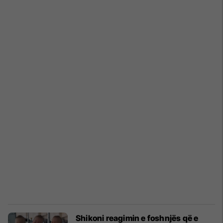
Shikoni reagimin e foshnjës që e