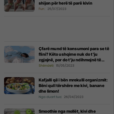
shijon për herë të parë kivin
Fun
25/07/2023
Çfarë mund të konsumoni para se të
flini? Këto ushqime nuk do t'ju
zgjojnë, por do t'ju ndihmojnë të
keni gjumë të qetë
Shëndeti
15/05/2023
Kafjalli që i bën mrekulli organizmit:
Bëni qull tërshëre me kivi, banane
dhe limon!
Nga duart tua
26/04/2023
Smoothie nga mollët, kivi dhe