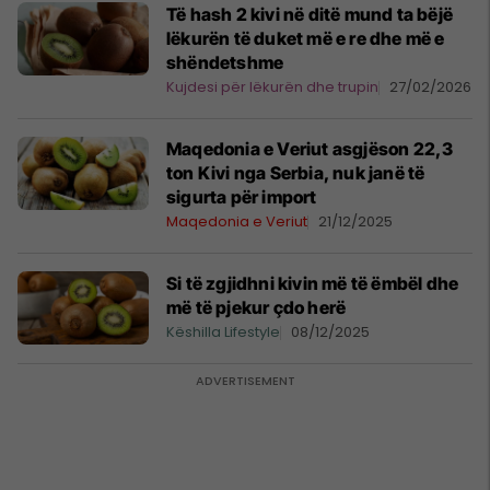
Të hash 2 kivi në ditë mund ta bëjë
lëkurën të duket më e re dhe më e
shëndetshme
Kujdesi për lëkurën dhe trupin
27/02/2026
Maqedonia e Veriut asgjëson 22,3
ton Kivi nga Serbia, nuk janë të
sigurta për import
Maqedonia e Veriut
21/12/2025
Si të zgjidhni kivin më të ëmbël dhe
më të pjekur çdo herë
Këshilla Lifestyle
08/12/2025