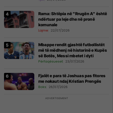
Rama: Shtëpia në "Rrugën A" është
ndërtuar pa leje dhe në pronë
komunale
Lajme
22/07/2026
Mbappe rendit gjashtë futbollistët
më të mëdhenj në historinë e Kupës
së Botës, Messi mbetet i dyti
Përfaqësueset
23/07/2026
Fjalët e para të Joshuas pas fitores
me nokaut ndaj Kristian Prengës
Boks
26/07/2026