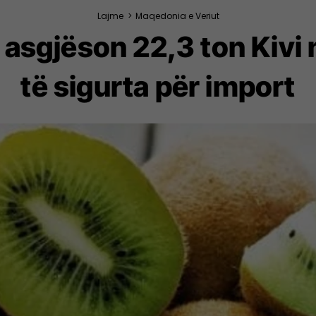
Lajme
>
Maqedonia e Veriut
asgjëson 22,3 ton Kivi 
të sigurta për import