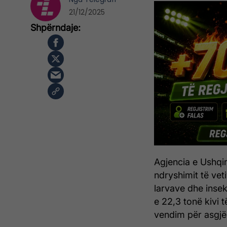
21/12/2025
Agjencia e Ushqim
ndryshimit të vet
larvave dhe insek
e 22,3 tonë kivi 
vendim për asgjë