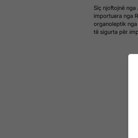
Siç njoftojnë nga
importuara nga Re
organoleptik nga 
të sigurta për i