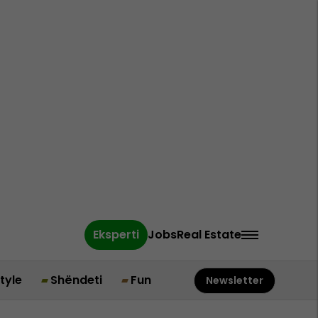
Eksperti
Jobs
Real Estate
style
Shëndeti
Fun
Newsletter