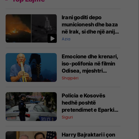
Irani goditi depo
municionesh dhe baza
në Irak, si dhe një anije
në Ngushticën e
Azia
Hormuzit
Emocione dhe krenari,
iso-polifonia në filmin
Odisea, mjeshtri
Vendim Kapaj zbulon
Shqipëri
detajet
Policia e Kosovës
hedhë poshtë
pretendimet e Eparkisë
Rashkë-Prizren: Nuk
Siguri
ka politikë presioni
ndaj serbëve
Harry Bajraktari i çon