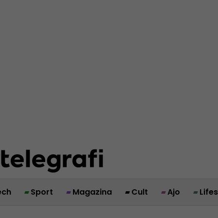
ech
Sport
Magazina
Cult
Ajo
Life