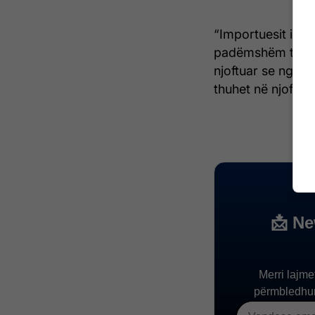
“Importuesit i ës
padëmshëm të sasi
njoftuar se ngar
thuhet në njoftim