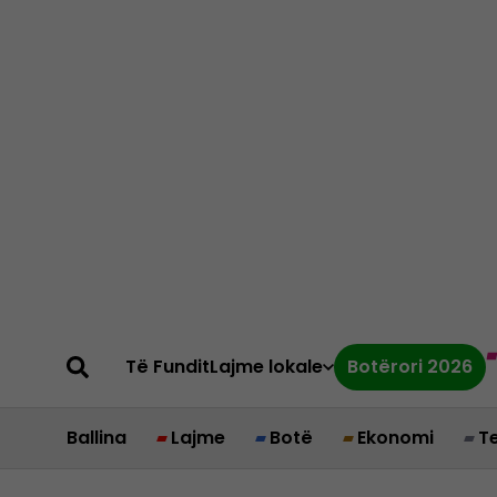
Të Fundit
Lajme lokale
Botërori 2026
Ballina
Lajme
Botë
Ekonomi
T