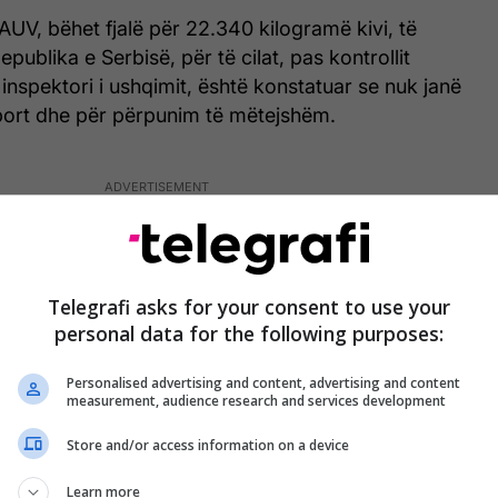
 AUV, bëhet fjalë për 22.340 kilogramë kivi, të
publika e Serbisë, për të cilat, pas kontrollit
inspektori i ushqimit, është konstatuar se nuk janë
mport dhe për përpunim të mëtejshëm.
Telegrafi asks for your consent to use your
personal data for the following purposes:
Personalised advertising and content, advertising and content
measurement, audience research and services development
Store and/or access information on a device
Learn more