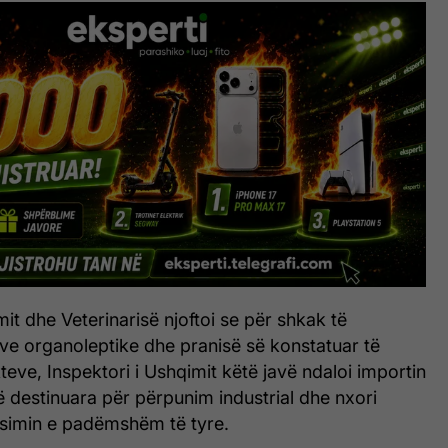
it dhe Veterinarisë njoftoi se për shkak të
ive organoleptike dhe pranisë së konstatuar të
teve, Inspektori i Ushqimit këtë javë ndaloi importin
të destinuara për përpunim industrial dhe nxori
simin e padëmshëm të tyre.