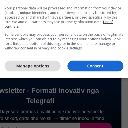
Your personal data will be processed and information from your device
(cookies, unique identifiers, and other device data) may be stored by,
htë lëshuar vendim me urdhër për asgjësimin e
accessed by and shared with 369 partners, or used specifically by this
së së kontestuar të kivit, pasi nga ana e tij është
site. We and our partners may use precise geolocation data.
List of
partners.
kesa nuk mund të kthehet në vendin eksportues”,
Some vendors may process your personal data on the basis of legitimate
in e Agjencisë së Ushqimit dhe Veterinarisë.
interest, which you can object to by managing your options below. Look
for a link at the bottom of this page or in the site menu to manage or
withdraw consent in privacy and cookie settings.
Manage options
Consent