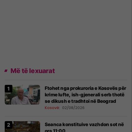
Më të lexuarat
Ftohet nga prokuroria e Kosovës për
krime lufte, ish-gjenerali serb thotë
se dikush e tradhtoi në Beograd
Kosovë
02/08/2026
Seanca konstituive vazhdon sot në
ora 11:00