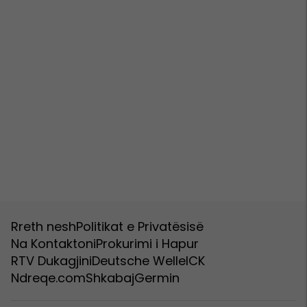
Rreth nesh
Politikat e Privatësisë
Na Kontaktoni
Prokurimi i Hapur
RTV Dukagjini
Deutsche Welle
ICK
Ndreqe.com
Shkabaj
Germin