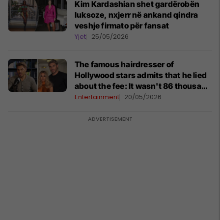
Kim Kardashian shet gardërobën
luksoze, nxjerr në ankand qindra
veshje firmato për fansat
Yjet
25/05/2026
The famous hairdresser of
Hollywood stars admits that he lied
about the fee: It wasn't 86 thousand
euros, I was paid much more
Entertainment
20/05/2026