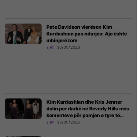
Pete Davidson vlerëson Kim
Kardashian pas ndarjes: Ajo është
mbinjerëzore
Yjet
30/05/2026
Kim Kardashian dhe Kris Jenner
dalin për darkë në Beverly Hills mes
komenteve për pamjen e tyre të
ngjashme
Yjet
30/05/2026