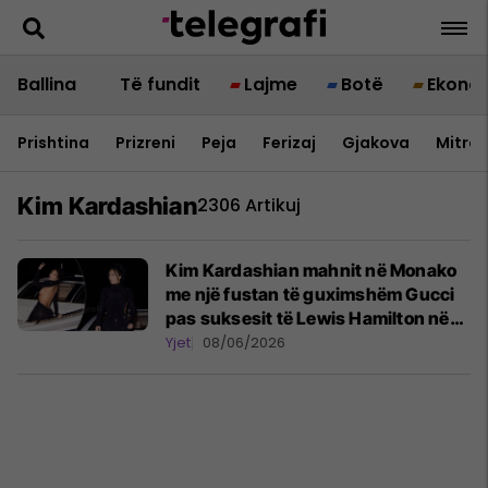
Ballina
Të fundit
Lajme
Botë
Ekono
Prishtina
Prizreni
Peja
Ferizaj
Gjakova
Mitrov
Kim Kardashian
2306 Artikuj
Kim Kardashian mahnit në Monako
me një fustan të guximshëm Gucci
pas suksesit të Lewis Hamilton në
F1
Yjet
08/06/2026