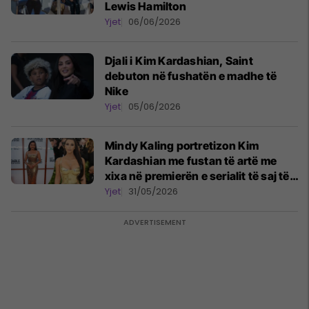
Lewis Hamilton
Yjet
06/06/2026
Djali i Kim Kardashian, Saint
debuton në fushatën e madhe të
Nike
Yjet
05/06/2026
Mindy Kaling portretizon Kim
Kardashian me fustan të artë me
xixa në premierën e serialit të saj të
ri “Not Suitable For Work”
Yjet
31/05/2026