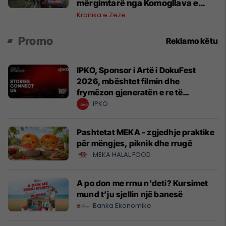
mërgimtarë nga Komogllava e
Ferizajt
Kronika e Zezë
Promo
Reklamo këtu
IPKO, Sponsor i Artë i DokuFest
2026, mbështet filmin dhe
frymëzon gjeneratën e re të
krijuesve
IPKO
Pashtetat MEKA - zgjedhje praktike
për mëngjes, piknik dhe rrugë
MEKA HALAL FOOD
A po don me rrnu n’deti? Kursimet
mund t’ju sjellin një banesë
Banka Ekonomike