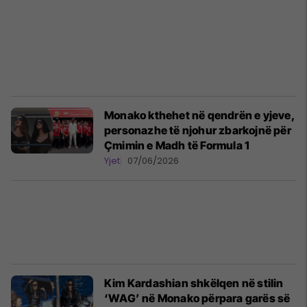
Monako kthehet në qendrën e yjeve,
personazhe të njohur zbarkojnë për
Çmimin e Madh të Formula 1
Yjet
07/06/2026
Kim Kardashian shkëlqen në stilin
‘WAG’ në Monako përpara garës së