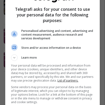
Floktari i famshëm i yjeve të
Hollywoodit pranon se gënjeu për
Telegrafi asks for your consent to use
honorarin: Nuk ishin 86 mijë euro, u
your personal data for the following
pagova shumë më tepër
Yjet
20/05/2026
purposes:
Kim Kardashian: I take 35
Personalised advertising and content, advertising and
content measurement, audience research and
supplements a day
services development
Entertainment
20/05/2026
Store and/or access information on a device
Kim Kardashian: Marr 35
Learn more
suplemente në ditë
Yjet
20/05/2026
Your personal data will be processed and information from
your device (cookies, unique identifiers, and other device
data) may be stored by, accessed by and shared with 369
partners, or used specifically by this site. We and our partners
2
may use precise geolocation data.
List of partners.
Some vendors may process your personal data on the basis
of legitimate interest, which you can object to by managing
your options below. Look for a link at the bottom of this page
or in the site menu to manage or withdraw consent in privacy
and cookie settings.