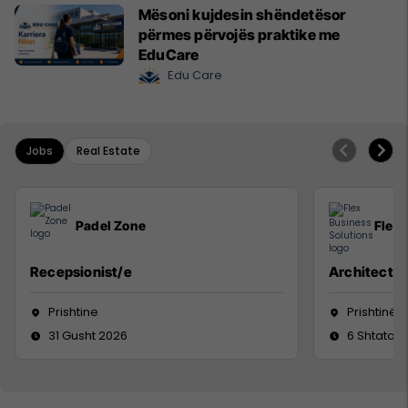
Mësoni kujdesin shëndetësor
përmes përvojës praktike me
EduCare
Edu Care
Jobs
Real Estate
Padel Zone
Flex 
Recepsionist/e
Architect
Prishtine
Prishtinë
31 Gusht 2026
6 Shtator 