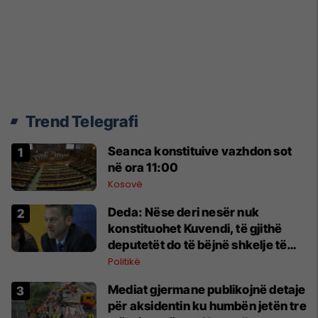
Trend Telegrafi
Seanca konstituive vazhdon sot
në ora 11:00
Kosovë
Deda: Nëse deri nesër nuk
konstituohet Kuvendi, të gjithë
deputetët do të bëjnë shkelje të
rëndë kushtetuese
Politikë
Mediat gjermane publikojnë detaje
për aksidentin ku humbën jetën tre