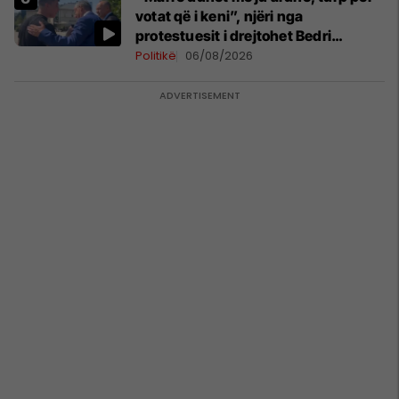
votat që i keni”, njëri nga
protestuesit i drejtohet Bedri
Hamzës
Politikë
06/08/2026