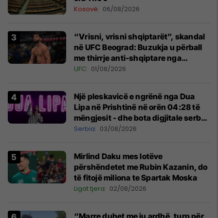
Kosovë
06/08/2026
“Vrisni, vrisni shqiptarët”, skandal
në UFC Beograd: Buzukja u përball
me thirrje anti-shqiptare nga
tribunat
UFC
01/08/2026
Një pleskavicë e ngrënë nga Dua
Lipa në Prishtinë në orën 04:28 të
mëngjesit - dhe bota digjitale serbe
shpall gjendjen e luftës
Serbia
03/08/2026
Mirlind Daku mes lotëve
përshëndetet me Rubin Kazanin, do
të fitojë miliona te Spartak Moska
Ligat tjera
02/08/2026
“Marre duhet me ju ardhë, turp për