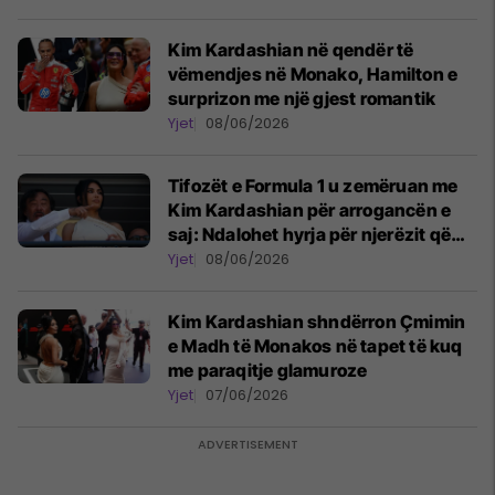
Kim Kardashian në qendër të
vëmendjes në Monako, Hamilton e
surprizon me një gjest romantik
Yjet
08/06/2026
Tifozët e Formula 1 u zemëruan me
Kim Kardashian për arrogancën e
saj: Ndalohet hyrja për njerëzit që
nuk tregojnë respekt
Yjet
08/06/2026
Kim Kardashian shndërron Çmimin
e Madh të Monakos në tapet të kuq
me paraqitje glamuroze
Yjet
07/06/2026