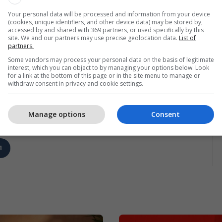
Your personal data will be processed and information from your device
(cookies, unique identifiers, and other device data) may be stored by,
accessed by and shared with 369 partners, or used specifically by this
site. We and our partners may use precise geolocation data.
List of
partners.
Some vendors may process your personal data on the basis of legitimate
interest, which you can object to by managing your options below. Look
for a link at the bottom of this page or in the site menu to manage or
withdraw consent in privacy and cookie settings.
Manage options
Consent
1