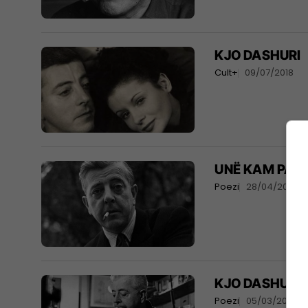
KJO DASHURI
Cult+
09/07/2018
UNË KAM PAR
Poezi
28/04/2018
KJO DASHURI
Poezi
05/03/2018