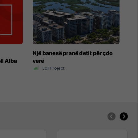
Një banesë pranë detit për çdo
ll Alba
verë
Edil Project