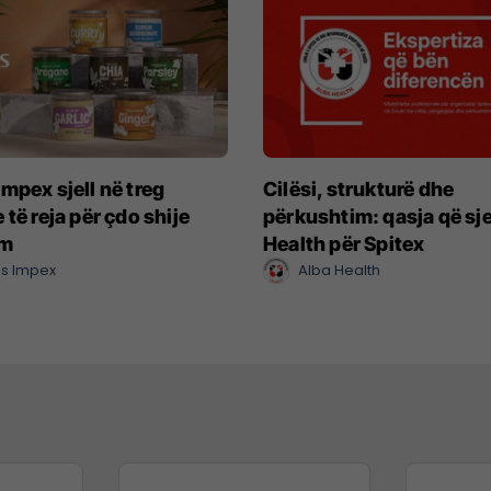
mpex sjell në treg
Cilësi, strukturë dhe
 të reja për çdo shije
përkushtim: qasja që sje
im
Health për Spitex
s Impex
Alba Health