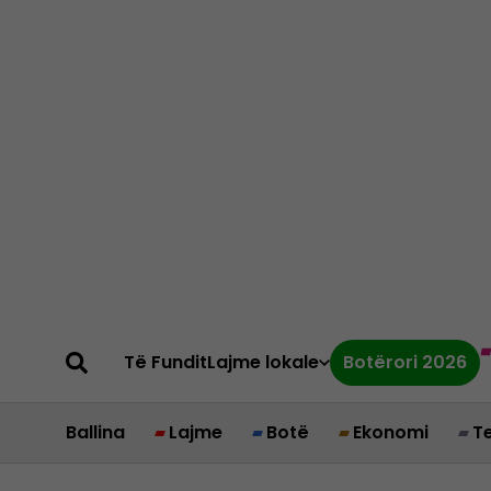
Të Fundit
Lajme lokale
Botërori 2026
Ballina
Lajme
Botë
Ekonomi
T