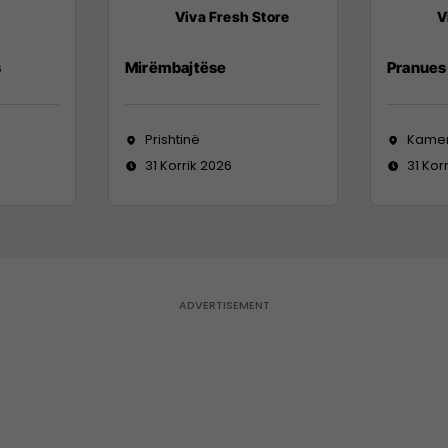
Viva Fresh Store
V
s
Mirëmbajtëse
Pranues 
Prishtinë
Kame
31 Korrik 2026
31 Kor