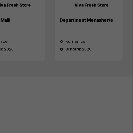
iva Fresh Store
Viva Fresh Store
Malli
Department Menaxher/e
nicë
Kamenicë
rik 2026
31 Korrik 2026