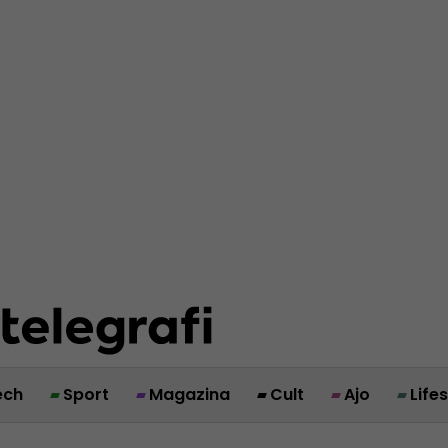
ech
Sport
Magazina
Cult
Ajo
Life