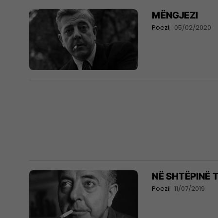
MËNGJEZI
Poezi
05/02/2020
NË SHTËPINË 
Poezi
11/07/2019