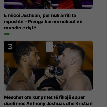
E rrëzoi Joshuan, por nuk arriti ta
mposhtë – Prenga bie me nokaut në
raundin e dytë
Boks
Mësohet ora kur pritet të fillojë super
dueli mes Anthony Joshuas dhe Kristian