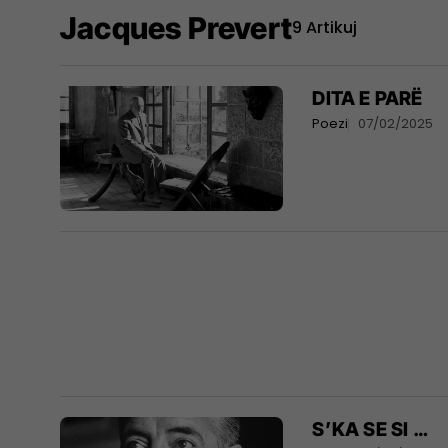
Jacques Prevert
9 Artikuj
DITA E PARË
Poezi
07/02/2025
S’KA SE SI …