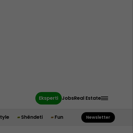
Eksperti
Jobs
Real Estate
style
Shëndeti
Fun
Newsletter