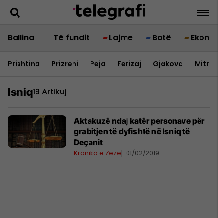
Ballina
Të fundit
Lajme
Botë
Ekono
Prishtina
Prizreni
Peja
Ferizaj
Gjakova
Mitrov
Isniq
18 Artikuj
Aktakuzë ndaj katër personave për
grabitjen të dyfishtë në Isniq të
Deçanit
Kronika e Zezë
01/02/2019