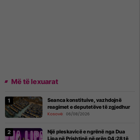
Më të lexuarat
Seanca konstituive, vazhdojnë
reagimet e deputetëve të zgjedhur
Kosovë
06/08/2026
Një pleskavicë e ngrënë nga Dua
Lipa në Prishtinë në orën 04:28 të