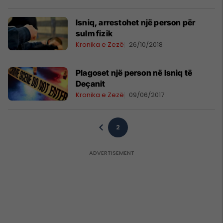
Isniq, arrestohet një person për
sulm fizik
Kronika e Zezë
26/10/2018
Plagoset një person në Isniq të
Deçanit
Kronika e Zezë
09/06/2017
2