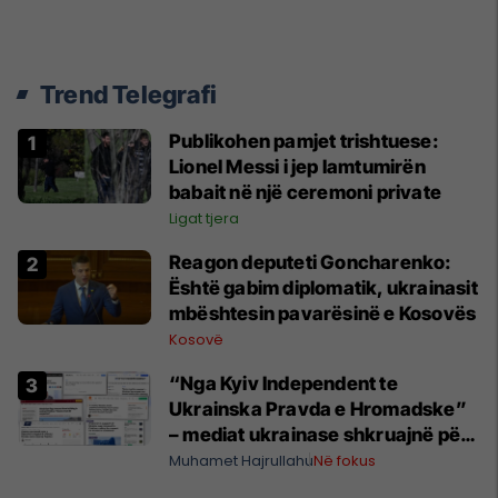
Trend Telegrafi
Publikohen pamjet trishtuese:
Lionel Messi i jep lamtumirën
babait në një ceremoni private
Ligat tjera
Reagon deputeti Goncharenko:
Është gabim diplomatik, ukrainasit
mbështesin pavarësinë e Kosovës
Kosovë
“Nga Kyiv Independent te
Ukrainska Pravda e Hromadske”
– mediat ukrainase shkruajnë për
reagimin e Kosovës ndaj
Muhamet Hajrullahu
Në fokus
Zelenskyt