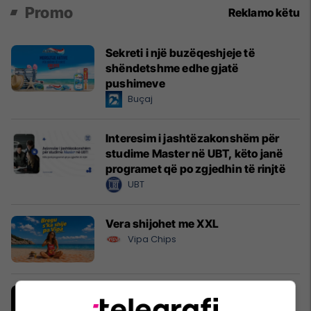
Promo
Reklamo këtu
Sekreti i një buzëqeshjeje të
shëndetshme edhe gjatë
pushimeve
Buçaj
Interesim i jashtëzakonshëm për
studime Master në UBT, këto janë
programet që po zgjedhin të rinjtë
UBT
Vera shijohet me XXL
Vipa Chips
Një hap më afër pronës së duhur –
zbuloni përzgjedhjen javore në