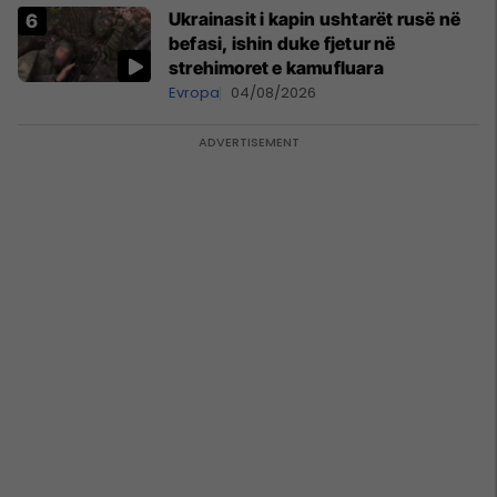
Ukrainasit i kapin ushtarët rusë në
befasi, ishin duke fjetur në
strehimoret e kamufluara
Evropa
04/08/2026