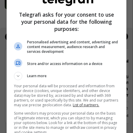
Telegrafi Real Estate
Telegrafi Real Estate
Telegrafi asks for your consent to use
your personal data for the following
purposes:
Jobs
Real Estate
Personalised advertising and content, advertising and
content measurement, audience research and
services development
Telegrafi
Gold
Store and/or access information on a device
Learn more
Gazetar/e - Edicioni Diasporë
Teknolog/e 
Paketimin e
Your personal data will be processed and information from
Përpunimin 
your device (cookies, unique identifiers, and other device
Menaxhimin 
data) may be stored by, accessed by and shared with 369
partners, or used specifically by this site. We and our partners
Prishtinë
may use precise geolocation data.
List of partners.
Mitrovicë
18 Gusht 2026
Some vendors may process your personal data on the basis
15 Gusht 2
of legitimate interest, which you can object to by managing
your options below. Look for a link at the bottom of this page
or in the site menu to manage or withdraw consent in privacy
and cookie settings.