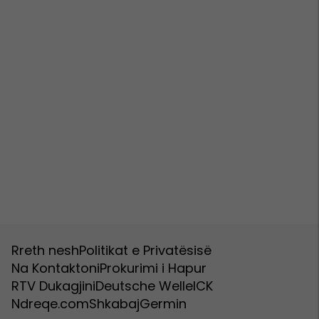
Rreth nesh
Politikat e Privatësisë
Na Kontaktoni
Prokurimi i Hapur
RTV Dukagjini
Deutsche Welle
ICK
Ndreqe.com
Shkabaj
Germin