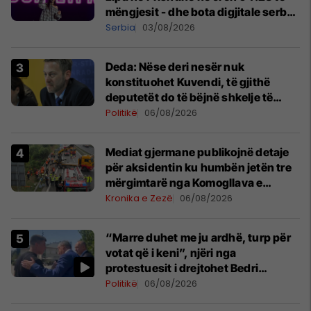
mëngjesit - dhe bota digjitale serbe
shpall gjendjen e luftës
Serbia
03/08/2026
Deda: Nëse deri nesër nuk
konstituohet Kuvendi, të gjithë
deputetët do të bëjnë shkelje të
rëndë kushtetuese
Politikë
06/08/2026
Mediat gjermane publikojnë detaje
për aksidentin ku humbën jetën tre
mërgimtarë nga Komogllava e
Ferizajt
Kronika e Zezë
06/08/2026
“Marre duhet me ju ardhë, turp për
votat që i keni”, njëri nga
protestuesit i drejtohet Bedri
Hamzës
Politikë
06/08/2026