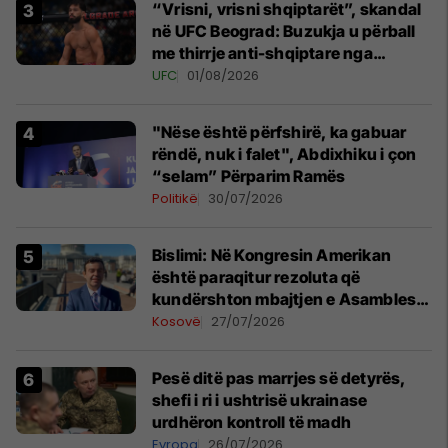
“Vrisni, vrisni shqiptarët”, skandal
në UFC Beograd: Buzukja u përball
me thirrje anti-shqiptare nga
tribunat
UFC
01/08/2026
"Nëse është përfshirë, ka gabuar
rëndë, nuk i falet", Abdixhiku i çon
“selam” Përparim Ramës
Politikë
30/07/2026
Bislimi: Në Kongresin Amerikan
është paraqitur rezoluta që
kundërshton mbajtjen e Asamblesë
Parlamentare të OSBE-së në
Kosovë
27/07/2026
Beograd
Pesë ditë pas marrjes së detyrës,
shefi i ri i ushtrisë ukrainase
urdhëron kontroll të madh
Evropa
26/07/2026