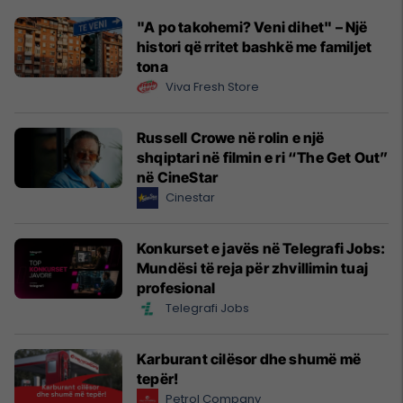
"A po takohemi? Veni dihet" – Një
histori që rritet bashkë me familjet
tona
Viva Fresh Store
Russell Crowe në rolin e një
shqiptari në filmin e ri “The Get Out”
në CineStar
Cinestar
Konkurset e javës në Telegrafi Jobs:
Mundësi të reja për zhvillimin tuaj
profesional
Telegrafi Jobs
Karburant cilësor dhe shumë më
tepër!
Petrol Company