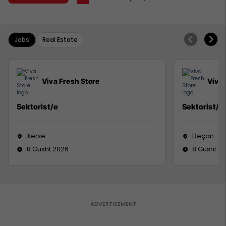
Jobs
Real Estate
Viva Fresh Store
Viva 
Sektorist/e
Sektorist/e
Xërxë
Deçan
8 Gusht 2026
8 Gusht 2