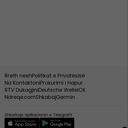
Rreth nesh
Politikat e Privatësisë
Na Kontaktoni
Prokurimi i Hapur
RTV Dukagjini
Deutsche Welle
ICK
Ndreqe.com
Shkabaj
Germin
Shkarkoje aplikacionin e Telegrafit