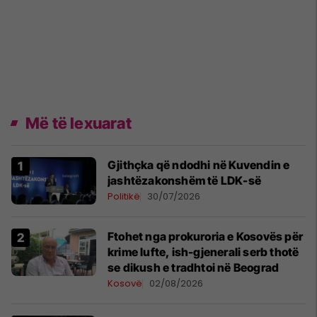
Më të lexuarat
Gjithçka që ndodhi në Kuvendin e
jashtëzakonshëm të LDK-së
Politikë
30/07/2026
Ftohet nga prokuroria e Kosovës për
krime lufte, ish-gjenerali serb thotë
se dikush e tradhtoi në Beograd
Kosovë
02/08/2026