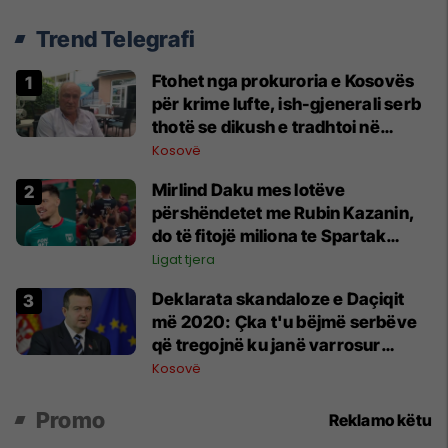
Trend Telegrafi
Ftohet nga prokuroria e Kosovës
për krime lufte, ish-gjenerali serb
thotë se dikush e tradhtoi në
Beograd
Kosovë
Mirlind Daku mes lotëve
përshëndetet me Rubin Kazanin,
do të fitojë miliona te Spartak
Moska
Ligat tjera
​Deklarata skandaloze e Daçiqit
më 2020: Çka t'u bëjmë serbëve
që tregojnë ku janë varrosur
shqiptarët në Serbi
Kosovë
Promo
Reklamo këtu