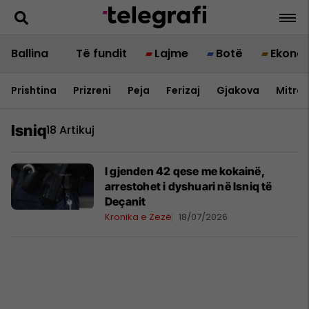
Ballina
Të fundit
Lajme
Botë
Ekono
Prishtina
Prizreni
Peja
Ferizaj
Gjakova
Mitrov
Isniq
18 Artikuj
I gjenden 42 qese me kokainë,
arrestohet i dyshuari në Isniq të
Deçanit
Kronika e Zezë
18/07/2026