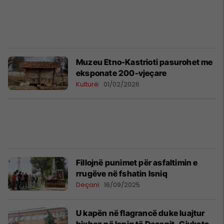
Muzeu Etno-Kastrioti pasurohet me
eksponate 200-vjeçare
Kulturë
01/02/2026
Fillojnë punimet për asfaltimin e
rrugëve në fshatin Isniq
Deçani
16/09/2025
U kapën në flagrancë duke luajtur