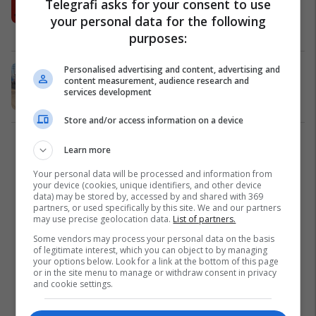
Telegrafi asks for your consent to use
Isniqit
your personal data for the following
Kosovë
23/07/2021
purposes:
Personalised advertising and content, advertising and
Aksident komunikacioni në Isniq të
content measurement, audience research and
Deçanit (Foto)
services development
Kronika e Zezë
30/06/2019
Store and/or access information on a device
1
Learn more
Your personal data will be processed and information from
your device (cookies, unique identifiers, and other device
data) may be stored by, accessed by and shared with 369
partners, or used specifically by this site. We and our partners
may use precise geolocation data.
List of partners.
Some vendors may process your personal data on the basis
of legitimate interest, which you can object to by managing
your options below. Look for a link at the bottom of this page
or in the site menu to manage or withdraw consent in privacy
and cookie settings.