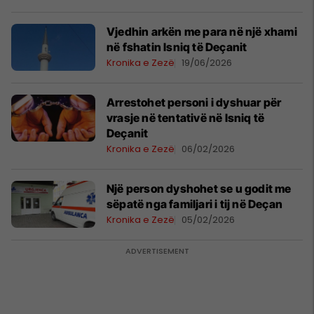
Vjedhin arkën me para në një xhami
në fshatin Isniq të Deçanit
Kronika e Zezë
19/06/2026
Arrestohet personi i dyshuar për
vrasje në tentativë në Isniq të
Deçanit
Kronika e Zezë
06/02/2026
Një person dyshohet se u godit me
sëpatë nga familjari i tij në Deçan
Kronika e Zezë
05/02/2026