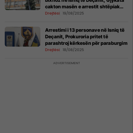
bixhoz në Isniq të Deçanit, Gjykata
cakton masën e arrestit shtëpiak
për të dyshuarit
Drejtësi
19/08/2025
Arrestimi i 13 personave në Isniq të
Deçanit, Prokuroria pritet të
parashtroj kërkesën për paraburgim
Drejtësi
18/08/2025