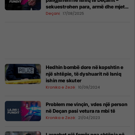
paligjshëm në Isniq të Deçanit –
sekuestrohen para, armë dhe mjete
të rrezikshme
Deçani
17/08/2025
Hedhin bombë dore në kopshtin e
një shtëpie, të dyshuarit në Isniq
ishin me skuter
Kronika e Zezë
10/09/2024
Problem me vinçin, vdes një person
në Deçan pasi vetura ra mbi të
Kronika e Zezë
21/04/2023
Largohet një femër nga shtëpia në