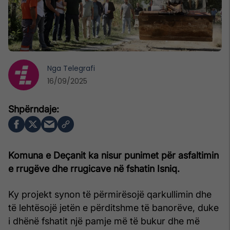
Nga
Telegrafi
16/09/2025
Komuna e Deçanit ka nisur punimet për asfaltimin
e rrugëve dhe rrugicave në fshatin Isniq.
Ky projekt synon të përmirësojë qarkullimin dhe
të lehtësojë jetën e përditshme të banorëve, duke
i dhënë fshatit një pamje më të bukur dhe më