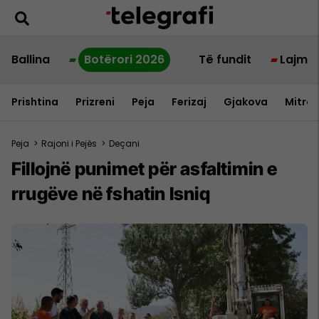
Ballina
Botërori 2026
Të fundit
Lajme
Prishtina
Prizreni
Peja
Ferizaj
Gjakova
Mitrov
Peja
>
Rajoni i Pejës
>
Deçani
Fillojnë punimet për asfaltimin e
rrugëve në fshatin Isniq