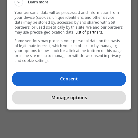
Learn more
Your personal data will be processed and information from
your device (cookies, unique identifiers, and other device
Bashkim Ramosaj
Deçan
Isniq
Peja
data) may be stored by, accessed by and shared with 369
partners, or used specifically by this site. We and our partners
may use precise geolocation data.
List of partners.
Some vendors may process your personal data on the basis
of legitimate interest, which you can object to by managing
your options below. Look for a link at the bottom of this page
or in the site menu to manage or withdraw consent in privacy
and cookie settings.
Consent
Manage options