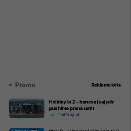
Promo
Reklamo këtu
Holiday In 2 – banesa juaj për
pushime pranë detit
Edil Project