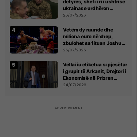
detyrës, shefi i ri i ushtrisë
ukrainase urdhëron
kontroll të madh
26/07/2026
Vetëm dy raunde dhe
miliona euro në xhep,
zbulohet sa fituan Joshua
e Prenga
26/07/2026
Vëllai iu etiketua si pjesëtar
i grupit të Arkanit, Drejtori i
Ekonomisë në Prizren
mohon pretendimet
24/07/2026