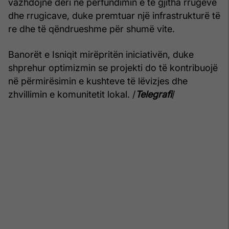
vazhdojnë deri në përfundimin e të gjitha rrugëve
dhe rrugicave, duke premtuar një infrastrukturë të
re dhe të qëndrueshme për shumë vite.
Banorët e Isniqit mirëpritën iniciativën, duke
shprehur optimizmin se projekti do të kontribuojë
në përmirësimin e kushteve të lëvizjes dhe
zhvillimin e komunitetit lokal. /
Telegrafi
/