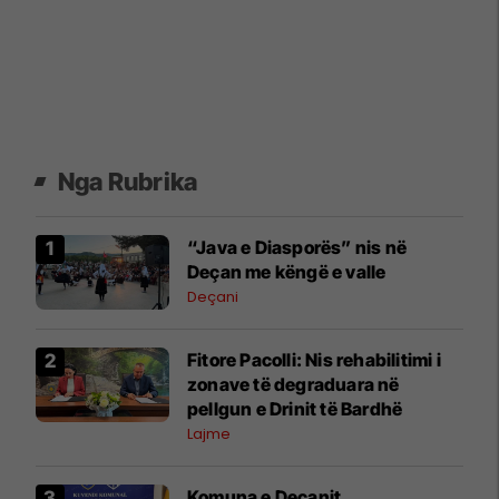
Nga Rubrika
“Java e Diasporës” nis në
Deçan me këngë e valle
Deçani
Fitore Pacolli: Nis rehabilitimi i
zonave të degraduara në
pellgun e Drinit të Bardhë
Lajme
Komuna e Deçanit