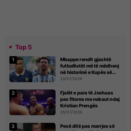
Top 5
Mbappe rendit gjashtë
futbollistët më të mëdhenj
në historinë e Kupës së
Botës, Messi mbetet i dyti
23/07/2026
Fjalët e para të Joshuas
pas fitores me nokaut ndaj
Kristian Prengës
26/07/2026
Pesë ditë pas marrjes së