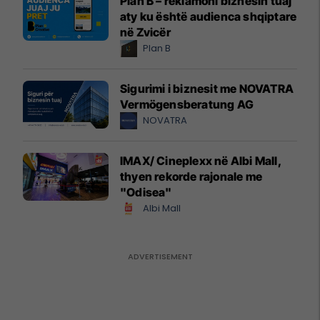
Plan B – reklamoni biznesin tuaj
aty ku është audienca shqiptare
në Zvicër
Plan B
Sigurimi i biznesit me NOVATRA
Vermögensberatung AG
NOVATRA
IMAX/ Cineplexx në Albi Mall,
thyen rekorde rajonale me
"Odisea"
Albi Mall