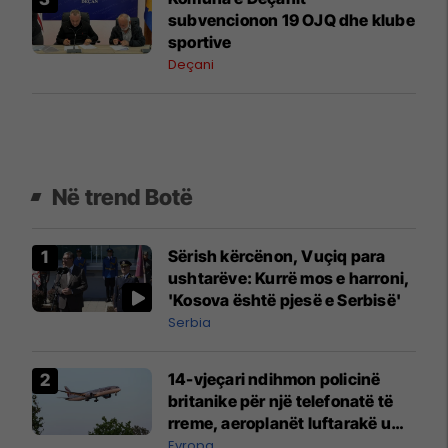
subvencionon 19 OJQ dhe klube
sportive
Deçani
Në trend Botë
Sërish kërcënon, Vuçiq para
ushtarëve: Kurrë mos e harroni,
'Kosova është pjesë e Serbisë'
Serbia
14-vjeçari ndihmon policinë
britanike për një telefonatë të
rreme, aeroplanët luftarakë u
ngritën në ajër për të
Evropa