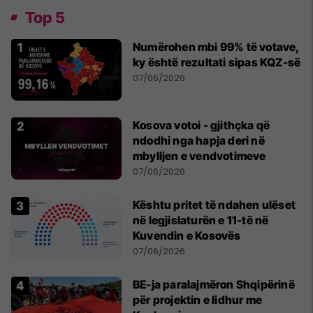
Top 5
Numërohen mbi 99% të votave,
ky është rezultati sipas KQZ-së
07/06/2026
Kosova votoi - gjithçka që
ndodhi nga hapja deri në
mbylljen e vendvotimeve
07/06/2026
Kështu pritet të ndahen ulëset
në legjislaturën e 11-të në
Kuvendin e Kosovës
07/06/2026
BE-ja paralajmëron Shqipërinë
për projektin e lidhur me