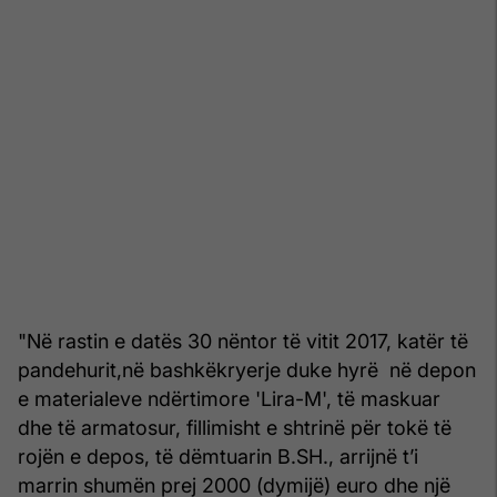
"Në rastin e datës 30 nëntor të vitit 2017, katër të
pandehurit,në bashkëkryerje duke hyrë në depon
e materialeve ndërtimore 'Lira-M', të maskuar
dhe të armatosur, fillimisht e shtrinë për tokë të
rojën e depos, të dëmtuarin B.SH., arrijnë t’i
marrin shumën prej 2000 (dymijë) euro dhe një