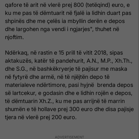
qafore të arit në vlerë prej 800 (tetëqind) euro, e
ku me pas të dëmtuarit në fjalë ia lidhin duart pas
shpinës dhe me çelës ia mbyllin derën e depos
dhe largohen nga vendi i ngjarjes", thuhet në
njoftim.
Ndërkaq, në rastin e 15 prill të vitit 2018, sipas
aktakuzës, katër të pandehurit, A.N., M.P., Xh.Th.,
dhe S.G., në bashkëkryerje të pajisur me maska
në fytyrë dhe armë, në të njëjtën depo të
materialeve ndërtimore, pasi hyjnë brenda depos
së lartcekur, e godasin dhe e lidhin rojën e depos,
të dëmtuarin Xh.Z., ku me pas arrijnë të marrin
shumën e të hollave prej 300 euro dhe disa pajisje
tjera në vlerë prej 200 euro.