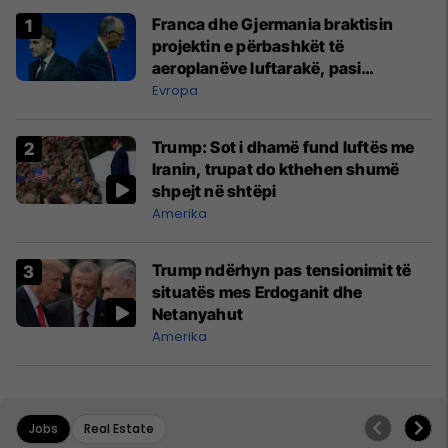
Franca dhe Gjermania braktisin
projektin e përbashkët të
aeroplanëve luftarakë, pasi
kompanitë nuk arrijnë marrëveshje
Evropa
Trump: Sot i dhamë fund luftës me
Iranin, trupat do kthehen shumë
shpejt në shtëpi
Amerika
Trump ndërhyn pas tensionimit të
situatës mes Erdoganit dhe
Netanyahut
Amerika
Jobs
Real Estate