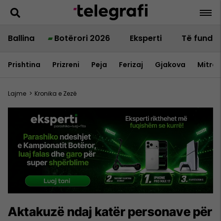
Ballina
Botërori 2026
Eksperti
Të fundit
Prishtina
Prizreni
Peja
Ferizaj
Gjakova
Mitrov
Lajme
>
Kronika e Zezë
Aktakuzë ndaj katër personave për