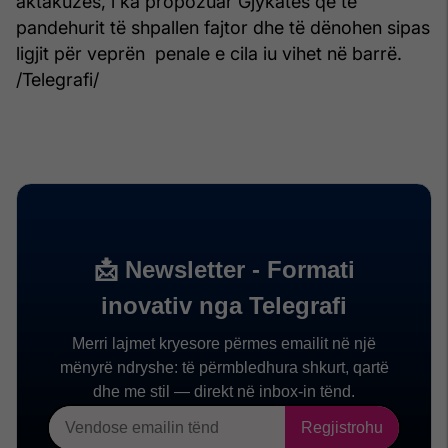
aktakuzës, i ka propozuar Gjykatës që të
pandehurit të shpallen fajtor dhe të dënohen sipas
ligjit për veprën penale e cila iu vihet në barrë.​
/Telegrafi/