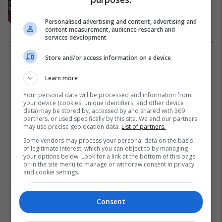
Scamacca do të jetë futbollist i ri i
Romës
Personalised advertising and content, advertising and
Serie A
13/06/2023
content measurement, audience research and
services development
Store and/or access information on a device
2
Learn more
Your personal data will be processed and information from
your device (cookies, unique identifiers, and other device
data) may be stored by, accessed by and shared with 369
partners, or used specifically by this site. We and our partners
may use precise geolocation data.
List of partners.
Some vendors may process your personal data on the basis
of legitimate interest, which you can object to by managing
your options below. Look for a link at the bottom of this page
or in the site menu to manage or withdraw consent in privacy
and cookie settings.
Consent