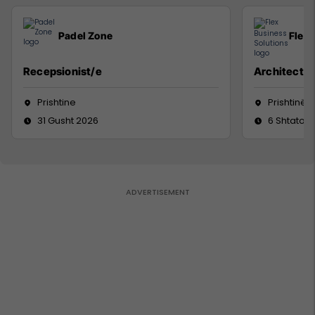
Padel Zone
Flex 
Recepsionist/e
Architect
Prishtine
Prishtinë
31 Gusht 2026
6 Shtator 