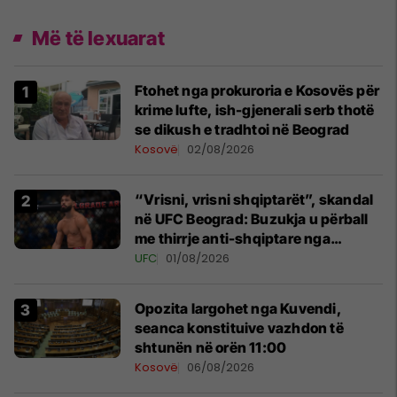
Më të lexuarat
Ftohet nga prokuroria e Kosovës për
krime lufte, ish-gjenerali serb thotë
se dikush e tradhtoi në Beograd
Kosovë
02/08/2026
“Vrisni, vrisni shqiptarët”, skandal
në UFC Beograd: Buzukja u përball
me thirrje anti-shqiptare nga
tribunat
UFC
01/08/2026
Opozita largohet nga Kuvendi,
seanca konstituive vazhdon të
shtunën në orën 11:00
Kosovë
06/08/2026