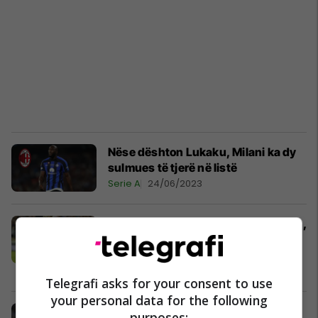
Nëse dështon Lukaku, Milani ka dy
sulmues të tjerë në listë
Serie A
24/06/2023
Scamacca pranon rikthimin te Roma,
tani dy klubet po punojnë për
marrëveshjen
Serie A
21/06/2023
Telegrafi asks for your consent to use
your personal data for the following
Tiago Pinto udhëton drejt Londrës,
purposes: