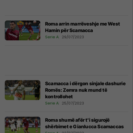
Roma arrin marrëveshje me West
Hamin për Scamacca
Serie A
29/07/2023
Scamacca i dërgon sinjale dashurie
Romës: Zemra nuk mund të
kontrollohet
Serie A
25/07/2023
Roma shumë afër t'i sigurojë
shërbimet e Gianlucca Scamaccas