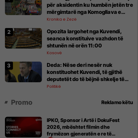
për aksidentin ku humbën jetën tre
mërgimtarë nga Komogllava e
Ferizajt
Kronika e Zezë
Opozita largohet nga Kuvendi,
seanca konstituive vazhdon të
shtunën në orën 11:00
Kosovë
Deda: Nëse deri nesër nuk
konstituohet Kuvendi, të gjithë
deputetët do të bëjnë shkelje të
rëndë kushtetuese
Politikë
Promo
Reklamo këtu
IPKO, Sponsor i Artë i DokuFest
2026, mbështet filmin dhe
frymëzon gjeneratën e re të