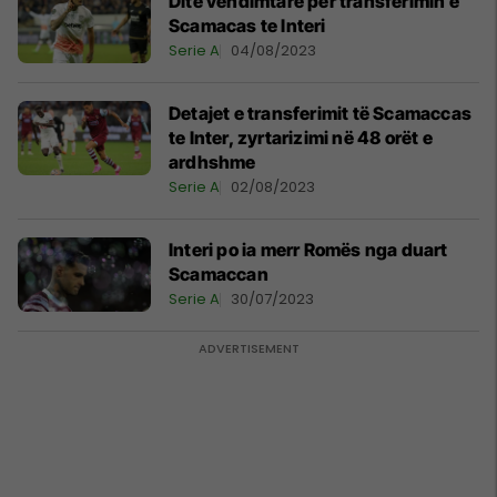
Ditë vendimtare për transferimin e
Scamacas te Interi
Serie A
04/08/2023
Detajet e transferimit të Scamaccas
te Inter, zyrtarizimi në 48 orët e
ardhshme
Serie A
02/08/2023
Interi po ia merr Romës nga duart
Scamaccan
Serie A
30/07/2023