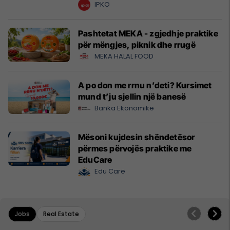
krijuesve
IPKO
Pashtetat MEKA - zgjedhje praktike
për mëngjes, piknik dhe rrugë
MEKA HALAL FOOD
A po don me rrnu n’deti? Kursimet
mund t’ju sjellin një banesë
Banka Ekonomike
Mësoni kujdesin shëndetësor
përmes përvojës praktike me
EduCare
Edu Care
Jobs
Real Estate