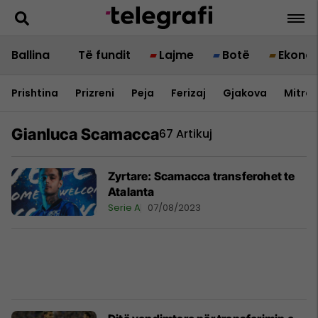
Ballina
Të fundit
Lajme
Botë
Ekono
Prishtina
Prizreni
Peja
Ferizaj
Gjakova
Mitrov
Gianluca Scamacca
67 Artikuj
Zyrtare: Scamacca transferohet te
Atalanta
Serie A
07/08/2023