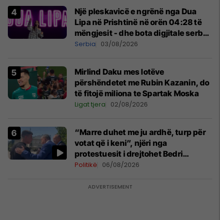
Një pleskavicë e ngrënë nga Dua
Lipa në Prishtinë në orën 04:28 të
mëngjesit - dhe bota digjitale serbe
shpall gjendjen e luftës
Serbia
03/08/2026
Mirlind Daku mes lotëve
përshëndetet me Rubin Kazanin, do
të fitojë miliona te Spartak Moska
Ligat tjera
02/08/2026
“Marre duhet me ju ardhë, turp për
votat që i keni”, njëri nga
protestuesit i drejtohet Bedri
Hamzës
Politikë
06/08/2026