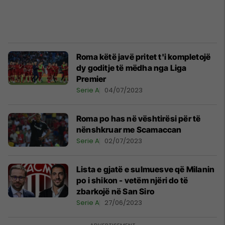
Roma këtë javë pritet t'i kompletojë
dy goditje të mëdha nga Liga
Premier
Serie A
04/07/2023
Roma po has në vështirësi për të
nënshkruar me Scamaccan
Serie A
02/07/2023
Lista e gjatë e sulmuesve që Milanin
po i shikon - vetëm njëri do të
zbarkojë në San Siro
Serie A
27/06/2023