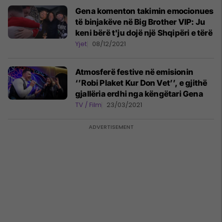
Gena komenton takimin emocionues
të binjakëve në Big Brother VIP: Ju
keni bërë t'ju dojë një Shqipëri e tërë
Yjet
08/12/2021
Atmosferë festive në emisionin
‘’Robi Plaket Kur Don Vet’’, e gjithë
gjallëria erdhi nga këngëtari Gena
TV / Film
23/03/2021