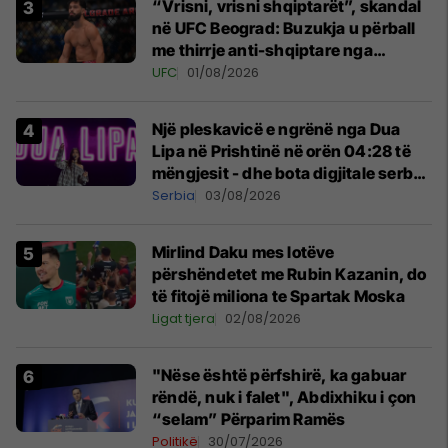
“Vrisni, vrisni shqiptarët”, skandal
në UFC Beograd: Buzukja u përball
me thirrje anti-shqiptare nga
tribunat
UFC
01/08/2026
Një pleskavicë e ngrënë nga Dua
Lipa në Prishtinë në orën 04:28 të
mëngjesit - dhe bota digjitale serbe
shpall gjendjen e luftës
Serbia
03/08/2026
Mirlind Daku mes lotëve
përshëndetet me Rubin Kazanin, do
të fitojë miliona te Spartak Moska
Ligat tjera
02/08/2026
"Nëse është përfshirë, ka gabuar
rëndë, nuk i falet", Abdixhiku i çon
“selam” Përparim Ramës
Politikë
30/07/2026