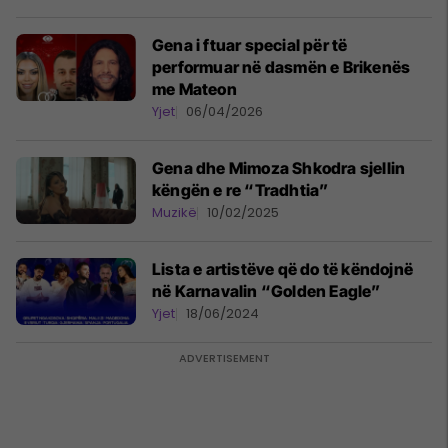
Gena i ftuar special për të
performuar në dasmën e Brikenës
me Mateon
Yjet
06/04/2026
Gena dhe Mimoza Shkodra sjellin
këngën e re “Tradhtia”
Muzikë
10/02/2025
Lista e artistëve që do të këndojnë
në Karnavalin “Golden Eagle”
Yjet
18/06/2024