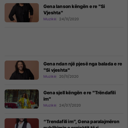
Gena lanson këngën e re "Si
Vjeshta"
Muzikë
24/11/2020
Gena ndan një pjesë nga balada e re
"Si vjeshta"
Muzikë
20/11/2020
Gena sjell këngën e re "Trëndafili
im"
Muzikë
24/07/2020
“Trendafili im”, Gena paralajmëron
publikimin e projektit të ri