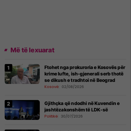
Më të lexuarat
Ftohet nga prokuroria e Kosovës për
krime lufte, ish-gjenerali serb thotë
se dikush e tradhtoi në Beograd
Kosovë
02/08/2026
Gjithçka që ndodhi në Kuvendin e
jashtëzakonshëm të LDK-së
Politikë
30/07/2026