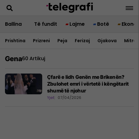
Ballina
Të fundit
Lajme
Botë
Ekono
Prishtina
Prizreni
Peja
Ferizaj
Gjakova
Mitrov
Gena
60 Artikuj
Çfarë e lidh Genën me Brikenën?
Zbulohet emri i vërtetë i këngëtarit
shumë të njohur
Yjet
07/04/2026