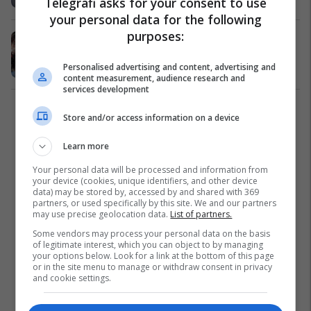
Telegrafi asks for your consent to use
your personal data for the following
purposes:
Urimet e yjeve për Vitin e Ri 2020
Yjet
31/12/2019
Personalised advertising and content, advertising and
content measurement, audience research and
services development
1
Store and/or access information on a device
Learn more
Your personal data will be processed and information from
your device (cookies, unique identifiers, and other device
data) may be stored by, accessed by and shared with 369
partners, or used specifically by this site. We and our partners
may use precise geolocation data.
List of partners.
Some vendors may process your personal data on the basis
of legitimate interest, which you can object to by managing
your options below. Look for a link at the bottom of this page
or in the site menu to manage or withdraw consent in privacy
and cookie settings.