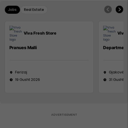
Jobs
Real Estate
Viva Fresh Store
Viva 
Pranues Malli
Department
Ferizaj
Gjakovë
19 Gusht 2026
31 Gusht 2