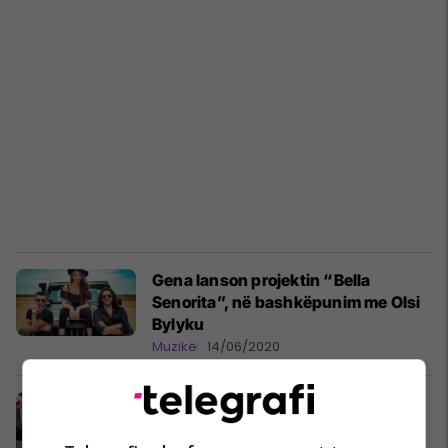
Gena lanson projektin “Bella
Senorita”, në bashkëpunim me Olsi
Bylyku
Muzikë
14/06/2020
"Mall për ty", kënga më e re nga
Gena
Muzikë
26/03/2020