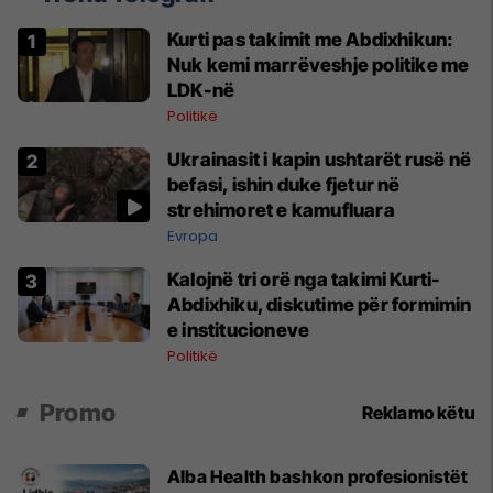
Kurti pas takimit me Abdixhikun:
Nuk kemi marrëveshje politike me
LDK-në
Politikë
Ukrainasit i kapin ushtarët rusë në
befasi, ishin duke fjetur në
strehimoret e kamufluara
Evropa
Kalojnë tri orë nga takimi Kurti-
Abdixhiku, diskutime për formimin
e institucioneve
Politikë
Promo
Reklamo këtu
Alba Health bashkon profesionistët