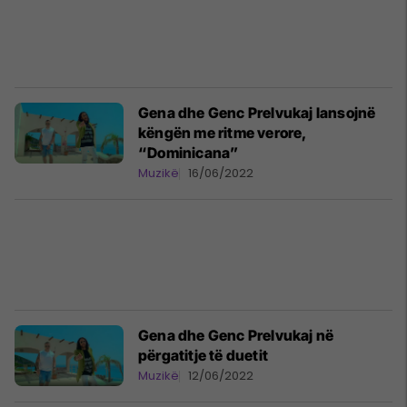
Gena dhe Genc Prelvukaj lansojnë
këngën me ritme verore,
“Dominicana”
Muzikë
16/06/2022
Gena dhe Genc Prelvukaj në
përgatitje të duetit
Muzikë
12/06/2022