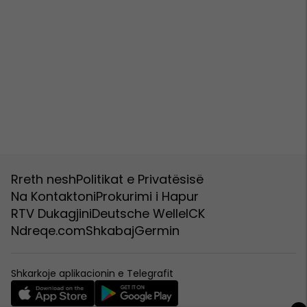
Rreth nesh
Politikat e Privatësisë
Na Kontaktoni
Prokurimi i Hapur
RTV Dukagjini
Deutsche Welle
ICK
Ndreqe.com
Shkabaj
Germin
Shkarkoje aplikacionin e Telegrafit