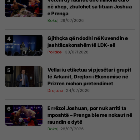
në xhep, zbulohet sa fituan Joshua
e Prenga
Boks
26/07/2026
Gjithçka që ndodhi në Kuvendin e
jashtëzakonshëm të LDK-së
Politikë
30/07/2026
Vëllai iu etiketua si pjesëtar i grupit
të Arkanit, Drejtori i Ekonomisë në
Prizren mohon pretendimet
Drejtësi
24/07/2026
E rrëzoi Joshuan, por nuk arriti ta
mposhtë – Prenga bie me nokaut në
raundin e dytë
Boks
26/07/2026