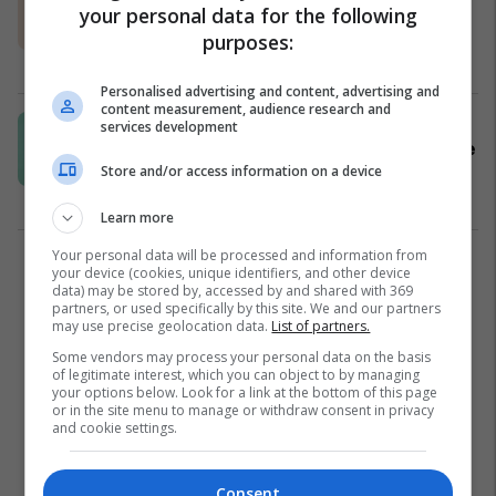
fazave të ndryshme të ciklit
your personal data for the following
menstrual?
purposes:
Ushqim i shëndetshëm
23/10/2024
Personalised advertising and content, advertising and
content measurement, audience research and
Pilulat për të shtyrë ciklin
services development
menstrual: A janë të rrezikshme dhe
Store and/or access information on a device
si duhet t'i përdorni
Lifestyle
20/08/2024
Learn more
Your personal data will be processed and information from
1
your device (cookies, unique identifiers, and other device
data) may be stored by, accessed by and shared with 369
partners, or used specifically by this site. We and our partners
may use precise geolocation data.
List of partners.
Some vendors may process your personal data on the basis
of legitimate interest, which you can object to by managing
your options below. Look for a link at the bottom of this page
or in the site menu to manage or withdraw consent in privacy
and cookie settings.
Consent