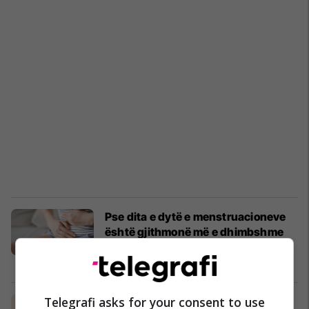
Pse dita e dytë e menstruacioneve
është gjithmonë më e dhimbshme
për shumicën e grave?
Këshilla dhe arsye
10/02/2025
Telegrafi asks for your consent to use
Çfarë duhet të konsumoni gjatë