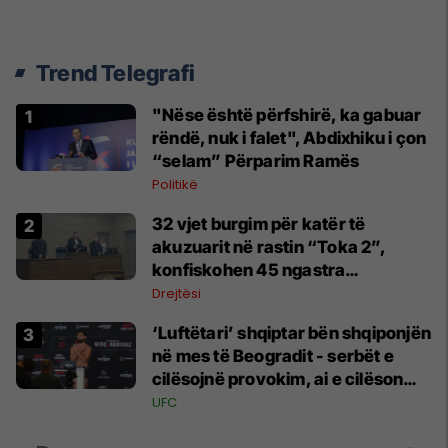
Trend Telegrafi
"Nëse është përfshirë, ka gabuar
rëndë, nuk i falet", Abdixhiku i çon
“selam” Përparim Ramës
Politikë
32 vjet burgim për katër të
akuzuarit në rastin “Toka 2”,
konfiskohen 45 ngastra
kadastrale
Drejtësi
‘Luftëtari’ shqiptar bën shqiponjën
në mes të Beogradit - serbët e
cilësojnë provokim, ai e cilëson
simbol të identitetit
UFC