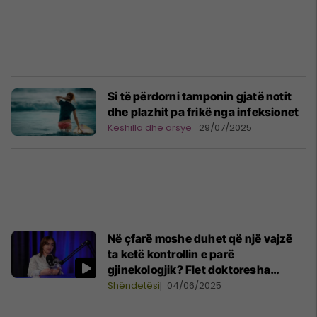
Si të përdorni tamponin gjatë notit
dhe plazhit pa frikë nga infeksionet
Këshilla dhe arsye
29/07/2025
Në çfarë moshe duhet që një vajzë
ta ketë kontrollin e parë
gjinekologjik? Flet doktoresha
Merita Demiri Demolli
Shëndetësi
04/06/2025