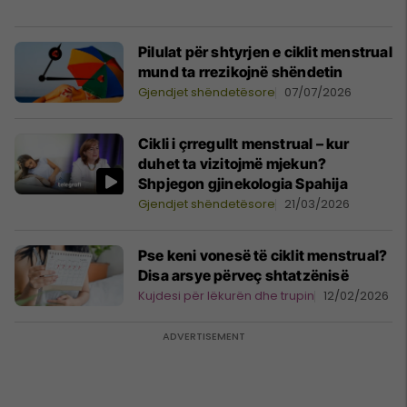
Pilulat për shtyrjen e ciklit menstrual
mund ta rrezikojnë shëndetin
Gjendjet shëndetësore
07/07/2026
Cikli i çrregullt menstrual – kur
duhet ta vizitojmë mjekun?
Shpjegon gjinekologia Spahija
Gjendjet shëndetësore
21/03/2026
Pse keni vonesë të ciklit menstrual?
Disa arsye përveç shtatzënisë
Kujdesi për lëkurën dhe trupin
12/02/2026