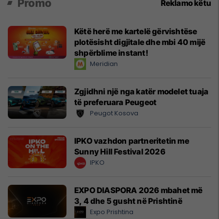
Promo
Reklamo këtu
Këtë herë me kartelë gërvishtëse
plotësisht digjitale dhe mbi 40 mijë
shpërblime instant!
Meridian
Zgjidhni një nga katër modelet tuaja
të preferuara Peugeot
Peugot Kosova
IPKO vazhdon partneritetin me
Sunny Hill Festival 2026
IPKO
EXPO DIASPORA 2026 mbahet më
3, 4 dhe 5 gusht në Prishtinë
Expo Prishtina