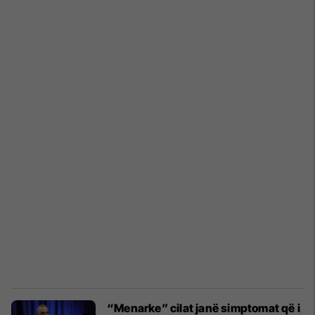
“Menarke” cilat janë simptomat që i