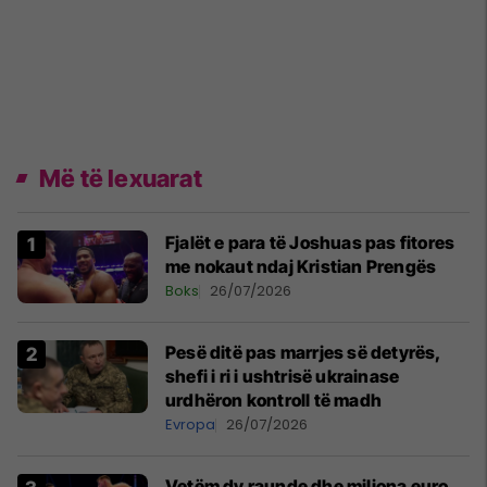
Më të lexuarat
Fjalët e para të Joshuas pas fitores
me nokaut ndaj Kristian Prengës
Boks
26/07/2026
Pesë ditë pas marrjes së detyrës,
shefi i ri i ushtrisë ukrainase
urdhëron kontroll të madh
Evropa
26/07/2026
Vetëm dy raunde dhe miliona euro