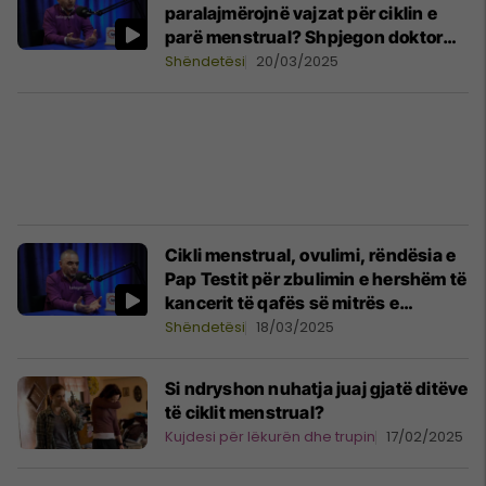
paralajmërojnë vajzat për ciklin e
parë menstrual? Shpjegon doktor
Morina
Shëndetësi
20/03/2025
Cikli menstrual, ovulimi, rëndësia e
Pap Testit për zbulimin e hershëm të
kancerit të qafës së mitrës e
menopauza – podcast me
Shëndetësi
18/03/2025
gjinekologun Memli Morina
Si ndryshon nuhatja juaj gjatë ditëve
të ciklit menstrual?
Kujdesi për lëkurën dhe trupin
17/02/2025