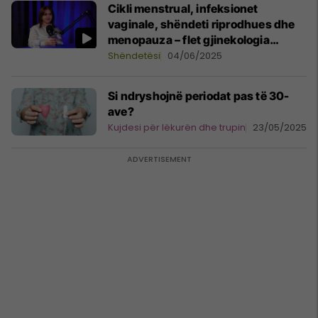
Cikli menstrual, infeksionet
vaginale, shëndeti riprodhues dhe
menopauza – flet gjinekologia
Merita Demiri Demolli
Shëndetësi
04/06/2025
Si ndryshojnë periodat pas të 30-
ave?
Kujdesi për lëkurën dhe trupin
23/05/2025