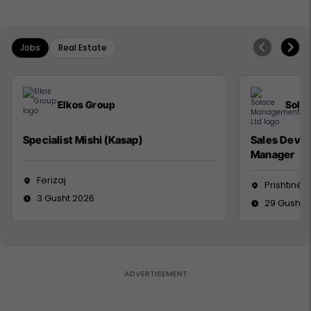
Jobs
Real Estate
Elkos Group
Sola
Specialist Mishi (Kasap)
Sales Deve
Manager
Ferizaj
Prishtinë
3 Gusht 2026
29 Gusht 