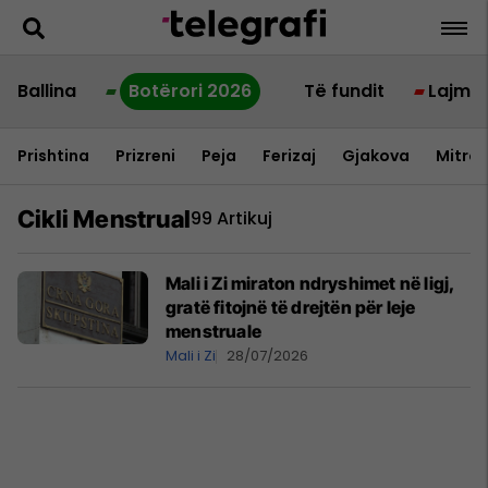
Ballina
Botërori 2026
Të fundit
Lajme
Prishtina
Prizreni
Peja
Ferizaj
Gjakova
Mitrov
Cikli Menstrual
99 Artikuj
Mali i Zi miraton ndryshimet në ligj,
gratë fitojnë të drejtën për leje
menstruale
Mali i Zi
28/07/2026