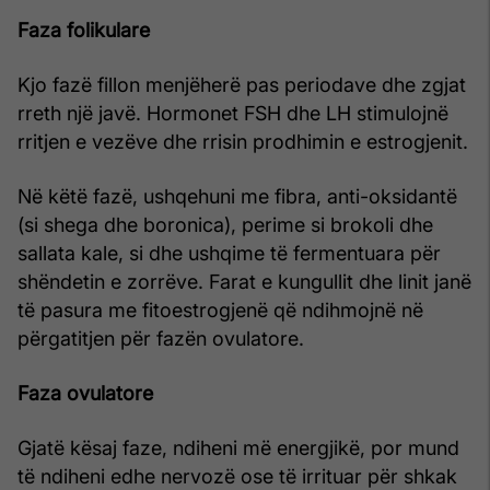
Faza folikulare
Kjo fazë fillon menjëherë pas periodave dhe zgjat
rreth një javë. Hormonet FSH dhe LH stimulojnë
rritjen e vezëve dhe rrisin prodhimin e estrogjenit.
Në këtë fazë, ushqehuni me fibra, anti-oksidantë
(si shega dhe boronica), perime si brokoli dhe
sallata kale, si dhe ushqime të fermentuara për
shëndetin e zorrëve. Farat e kungullit dhe linit janë
të pasura me fitoestrogjenë që ndihmojnë në
përgatitjen për fazën ovulatore.
Faza ovulatore
Gjatë kësaj faze, ndiheni më energjikë, por mund
të ndiheni edhe nervozë ose të irrituar për shkak