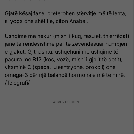
Gjatë kësaj faze, preferohen stërvitje më të lehta,
si yoga dhe shëtitje, citon Anabel.
Ushqime me hekur (mishi i kuq, fasulet, thjerrëzat)
janë të rëndësishme për të zëvendësuar humbjen
e gjakut. Gjithashtu, ushqehuni me ushqime të
pasura me B12 (kos, vezë, mishi i gjelit të detit),
vitaminë C (speca, luleshtrydhe, brokoli) dhe
omega-3 për një balancë hormonale më të mirë.
/Telegrafi/