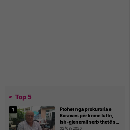
Top 5
Ftohet nga prokuroria e
Kosovës për krime lufte,
ish-gjenerali serb thotë se
dikush e tradhtoi në
02/08/2026