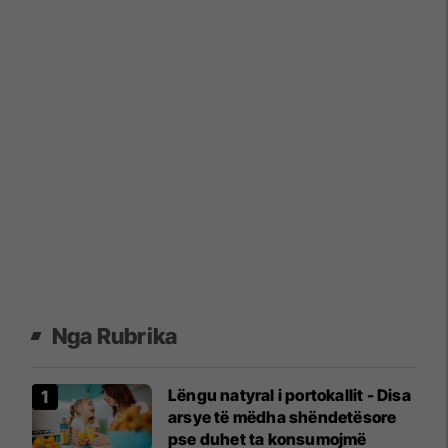
Nga Rubrika
Lëngu natyral i portokallit - Disa
arsye të mëdha shëndetësore
pse duhet ta konsumojmë