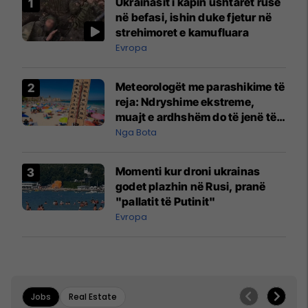
Ukrainasit i kapin ushtarët rusë
në befasi, ishin duke fjetur në
strehimoret e kamufluara
Evropa
Meteorologët me parashikime të
reja: Ndryshime ekstreme,
muajt e ardhshëm do të jenë të
pazakontë
Nga Bota
Momenti kur droni ukrainas
godet plazhin në Rusi, pranë
"pallatit të Putinit"
Evropa
Jobs
Real Estate