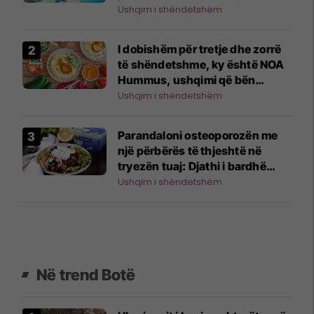
Ushqim i shëndetshëm
I dobishëm për tretje dhe zorrë
të shëndetshme, ky është NOA
Hummus, ushqimi që bën
mrekullinë
Ushqim i shëndetshëm
Parandaloni osteoporozën me
një përbërës të thjeshtë në
tryezën tuaj: Djathi i bardhë
Akadia
Ushqim i shëndetshëm
Në trend Botë