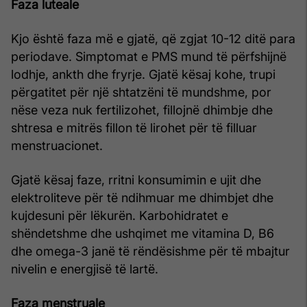
Faza luteale
Kjo është faza më e gjatë, që zgjat 10-12 ditë para
periodave. Simptomat e PMS mund të përfshijnë
lodhje, ankth dhe fryrje. Gjatë kësaj kohe, trupi
përgatitet për një shtatzëni të mundshme, por
nëse veza nuk fertilizohet, fillojnë dhimbje dhe
shtresa e mitrës fillon të lirohet për të filluar
menstruacionet.
Gjatë kësaj faze, rritni konsumimin e ujit dhe
elektroliteve për të ndihmuar me dhimbjet dhe
kujdesuni për lëkurën. Karbohidratet e
shëndetshme dhe ushqimet me vitamina D, B6
dhe omega-3 janë të rëndësishme për të mbajtur
nivelin e energjisë të lartë.
Faza menstruale