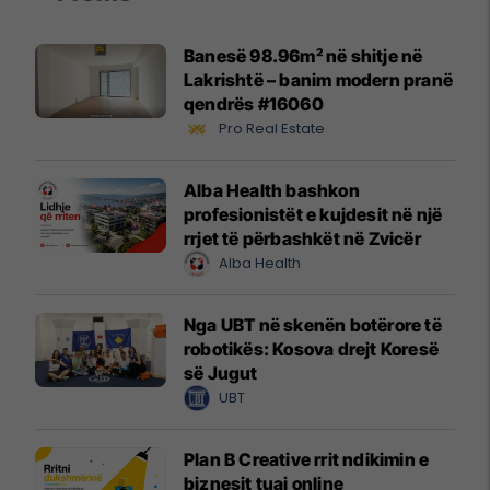
Banesë 98.96m² në shitje në
Lakrishtë – banim modern pranë
qendrës #16060
Pro Real Estate
Alba Health bashkon
profesionistët e kujdesit në një
rrjet të përbashkët në Zvicër
Alba Health
Nga UBT në skenën botërore të
robotikës: Kosova drejt Koresë
së Jugut
UBT
Plan B Creative rrit ndikimin e
biznesit tuaj online