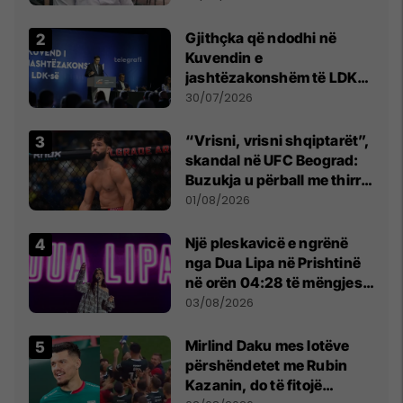
Beograd
Gjithçka që ndodhi në
Kuvendin e
jashtëzakonshëm të LDK-
së
30/07/2026
“Vrisni, vrisni shqiptarët”,
skandal në UFC Beograd:
Buzukja u përball me thirrje
anti-shqiptare nga
01/08/2026
tribunat
Një pleskavicë e ngrënë
nga Dua Lipa në Prishtinë
në orën 04:28 të mëngjesit
- dhe bota digjitale serbe
03/08/2026
shpall gjendjen e luftës
Mirlind Daku mes lotëve
përshëndetet me Rubin
Kazanin, do të fitojë