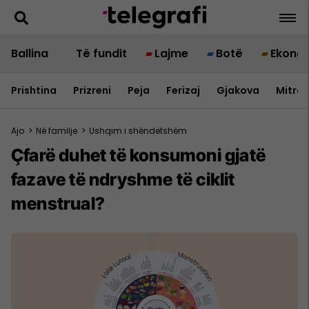
Ballina
Të fundit
Lajme
Botë
Ekono
Prishtina
Prizreni
Peja
Ferizaj
Gjakova
Mitrov
Ajo
>
Në familje
>
Ushqim i shëndetshëm
Çfarë duhet të konsumoni gjatë
fazave të ndryshme të ciklit
menstrual?