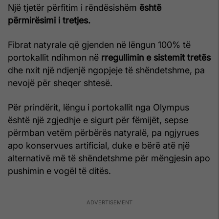
Një tjetër përfitim i rëndësishëm
është
përmirësimi i tretjes.
Fibrat natyrale që gjenden në lëngun 100% të
portokallit ndihmon në
rregullimin e sistemit tretës
dhe nxit një ndjenjë ngopjeje të shëndetshme, pa
nevojë për sheqer shtesë.
Për prindërit, lëngu i portokallit nga Olympus
është një zgjedhje e sigurt për fëmijët, sepse
përmban vetëm përbërës natyralë, pa ngjyrues
apo konservues artificial, duke e bërë atë një
alternativë më të shëndetshme për mëngjesin apo
pushimin e vogël të ditës.