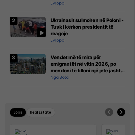
madh
Evropa
Ukrainasit sulmohen në Poloni -
Tusk i kërkon presidentit të
reagojë
Evropa
Vendet më të mira për
emigrantët në vitin 2026, po
mendoni të filloni një jetë jashtë
vendit?
Nga Bota
Jobs
Real Estate