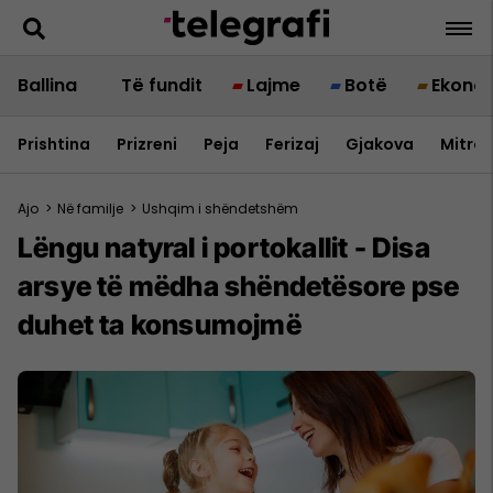
Ballina
Të fundit
Lajme
Botë
Ekono
Prishtina
Prizreni
Peja
Ferizaj
Gjakova
Mitrov
Ajo
>
Në familje
>
Ushqim i shëndetshëm
Lëngu natyral i portokallit - Disa
arsye të mëdha shëndetësore pse
duhet ta konsumojmë