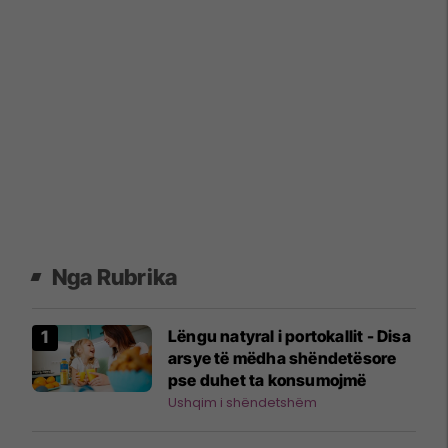
Nga Rubrika
Lëngu natyral i portokallit - Disa
arsye të mëdha shëndetësore
pse duhet ta konsumojmë
Ushqim i shëndetshëm