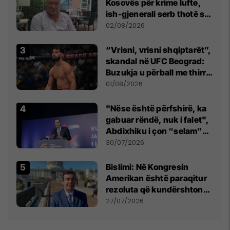
Kosovës për krime lufte,
ish-gjenerali serb thotë se
dikush e tradhtoi në
02/08/2026
Beograd
“Vrisni, vrisni shqiptarët”,
skandal në UFC Beograd:
Buzukja u përball me thirrje
anti-shqiptare nga
01/08/2026
tribunat
"Nëse është përfshirë, ka
gabuar rëndë, nuk i falet",
Abdixhiku i çon “selam”
Përparim Ramës
30/07/2026
Bislimi: Në Kongresin
Amerikan është paraqitur
rezoluta që kundërshton
mbajtjen e Asamblesë
27/07/2026
Parlamentare të OSBE-së
në Beograd