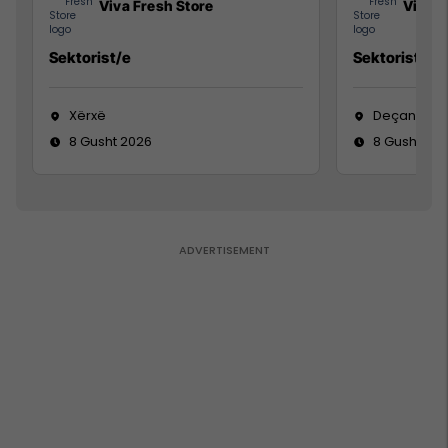
Viva Fresh Store
Viva F
Sektorist/e
Sektorist/e
Xërxë
Deçan
8 Gusht 2026
8 Gusht 20