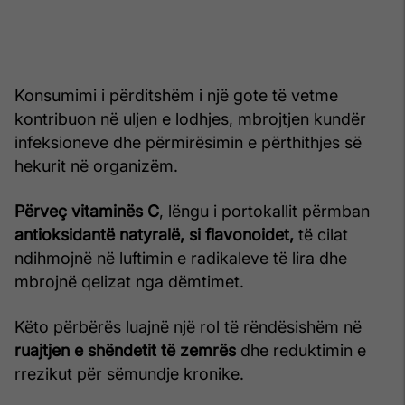
Konsumimi i përditshëm i një gote të vetme
kontribuon në uljen e lodhjes, mbrojtjen kundër
infeksioneve dhe përmirësimin e përthithjes së
hekurit në organizëm.
Përveç vitaminës C
, lëngu i portokallit përmban
antioksidantë natyralë, si flavonoidet,
të cilat
ndihmojnë në luftimin e radikaleve të lira dhe
mbrojnë qelizat nga dëmtimet.
Këto përbërës luajnë një rol të rëndësishëm në
ruajtjen e shëndetit të zemrës
dhe reduktimin e
rrezikut për sëmundje kronike.