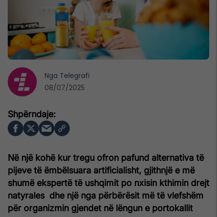
Nga
Telegrafi
08/07/2025
Në një kohë kur tregu ofron pafund alternativa të
pijeve të ëmbëlsuara artificialisht, gjithnjë e më
shumë ekspertë të ushqimit po nxisin kthimin drejt
natyrales dhe një nga përbërësit më të vlefshëm
për organizmin gjendet në lëngun e portokallit