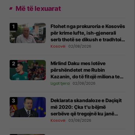
Më të lexuarat
Ftohet nga prokuroria e Kosovës
për krime lufte, ish-gjenerali
serb thotë se dikush e tradhtoi
në Beograd
Kosovë
02/08/2026
Mirlind Daku mes lotëve
përshëndetet me Rubin
Kazanin, do të fitojë miliona te
Spartak Moska
Ligat tjera
02/08/2026
​Deklarata skandaloze e Daçiqit
më 2020: Çka t'u bëjmë
serbëve që tregojnë ku janë
varrosur shqiptarët në Serbi
Kosovë
03/08/2026