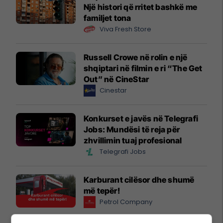
Një histori që rritet bashkë me
familjet tona
Viva Fresh Store
Russell Crowe në rolin e një
shqiptari në filmin e ri “The Get
Out” në CineStar
Cinestar
Konkurset e javës në Telegrafi
Jobs: Mundësi të reja për
zhvillimin tuaj profesional
Telegrafi Jobs
Karburant cilësor dhe shumë
më tepër!
Petrol Company