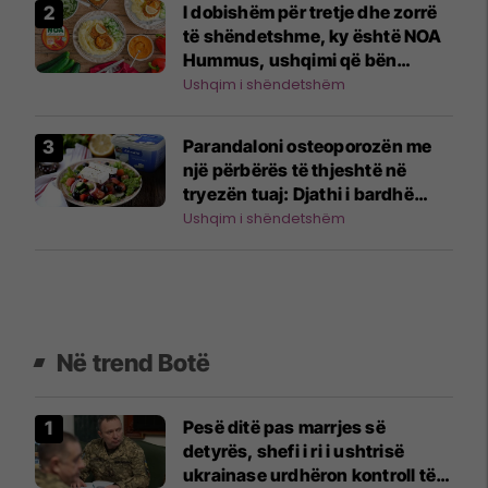
I dobishëm për tretje dhe zorrë
të shëndetshme, ky është NOA
Hummus, ushqimi që bën
mrekullinë
Ushqim i shëndetshëm
Parandaloni osteoporozën me
një përbërës të thjeshtë në
tryezën tuaj: Djathi i bardhë
Akadia
Ushqim i shëndetshëm
Në trend Botë
Pesë ditë pas marrjes së
detyrës, shefi i ri i ushtrisë
ukrainase urdhëron kontroll të