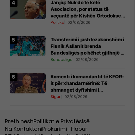
Janjiq: Nuk do të ketë
Asociacion, por status të
veçantë për Kishën Ortodokse
Serbe në Kosovë
Politikë
02/08/2026
Transferimi i jashtëzakonshëm i
Fisnik Asllanit brenda
Bundesligës po bëhet gjithnjë e
më konkret - detajet e fundit
Bundesliga
02/08/2026
Komenti i komandantit të KFOR-
it për xhandarmërinë: Të
shmanget dyfishimi i
përpjekjeve
Siguri
02/08/2026
Rreth nesh
Politikat e Privatësisë
Na Kontaktoni
Prokurimi i Hapur