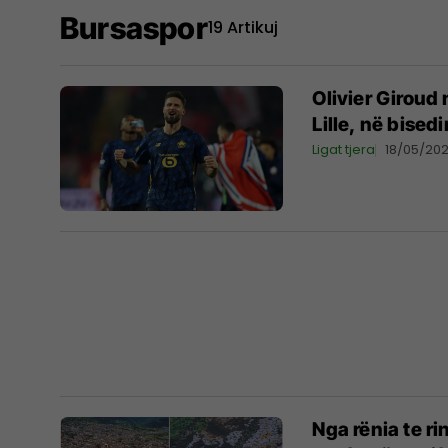
Bursaspor
19 Artikuj
Olivier Giroud 
Lille, në bised
Ligat tjera
18/05/20
Nga rënia te ri