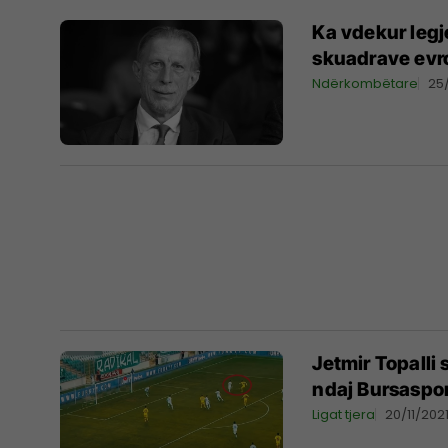
Ka vdekur legj
skuadrave evr
Ndërkombëtare
25
Jetmir Topalli 
ndaj Bursaspor
Ligat tjera
20/11/202