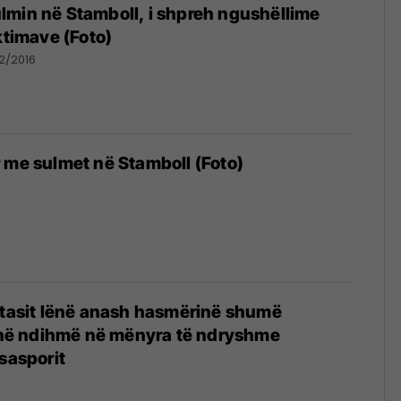
min në Stamboll, i shpreh ngushëllime
ktimave (Foto)
12/2016
 me sulmet në Stamboll (Foto)
ktasit lënë anash hasmërinë shumë
ojnë ndihmë në mënyra të ndryshme
rsasporit
6