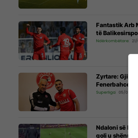
Fantastik Arb 
të Balikesirspo
Ndërkombëtare
21
Zyrtare: Gjilan
Fenerbahces, F
Superliga
05/02/20
Ndaloni së kërk
goli u shënua