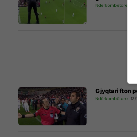
Ndërkombëtare
02
Gjyqtari fton p
Ndërkombëtare
13/