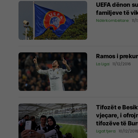
UEFA dënon sul
familjeve të vi
Ndërkombëtare
11/
Ramos i prekur
La Liga
11/12/2016
Tifozët e Besi
vjeçare, i ofr
tifozëve të Bu
Ligat tjera
10/12/201