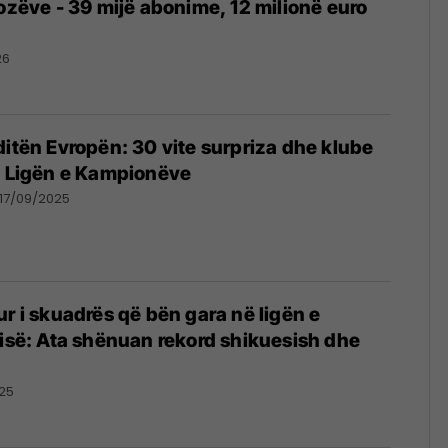
fozëve - 39 mijë abonime, 12 milionë euro
26
ditën Evropën: 30 vite surpriza dhe klube
ë Ligën e Kampionëve
17/09/2025
ur i skuadrës që bën gara në ligën e
qisë: Ata shënuan rekord shikuesish dhe
25