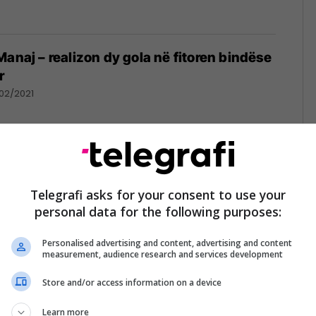
Manaj – realizon dy gola në fitoren bindëse
r
/02/2021
i transferon ish-lojtarin e Bursasporit dhe
atlind Azizi
Telegrafi asks for your consent to use your
personal data for the following purposes:
20
Personalised advertising and content, advertising and content
measurement, audience research and services development
Store and/or access information on a device
uari për fituesin e ri të ‘Puskas Award’ –
 mbrëmë
Learn more