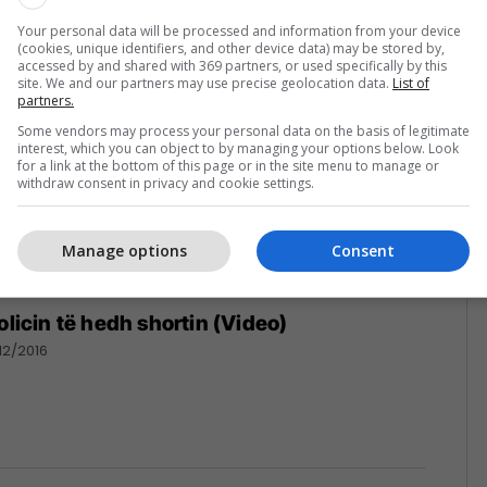
/09/2019
Your personal data will be processed and information from your device
(cookies, unique identifiers, and other device data) may be stored by,
accessed by and shared with 369 partners, or used specifically by this
site. We and our partners may use precise geolocation data.
List of
partners.
Some vendors may process your personal data on the basis of legitimate
interest, which you can object to by managing your options below. Look
for a link at the bottom of this page or in the site menu to manage or
withdraw consent in privacy and cookie settings.
Manage options
Consent
olicin të hedh shortin (Video)
12/2016