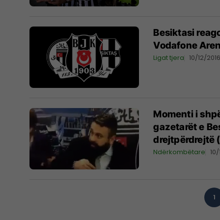
Besiktasi reag
Vodafone Arena
Ligat tjera
10/12/201
Momenti i shpë
gazetarët e Be
drejtpërdrejtë 
Ndërkombëtare
10/
1