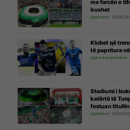
me forcën e ti
buxhet
Ligat tjera
21/04/20
Klubet që tron
të papritura n
Liga e Kampionëve
Stadiumi i buk
katërtë të Tur
festuan titullin
Ligat tjera
23/04/20