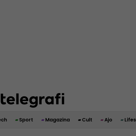
ech
Sport
Magazina
Cult
Ajo
Life