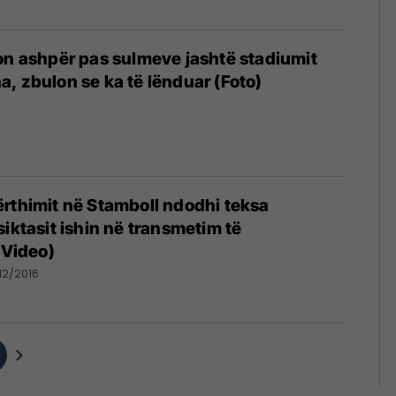
on ashpër pas sulmeve jashtë stadiumit
, zbulon se ka të lënduar (Foto)
6
rthimit në Stamboll ndodhi teksa
siktasit ishin në transmetim të
(Video)
12/2016