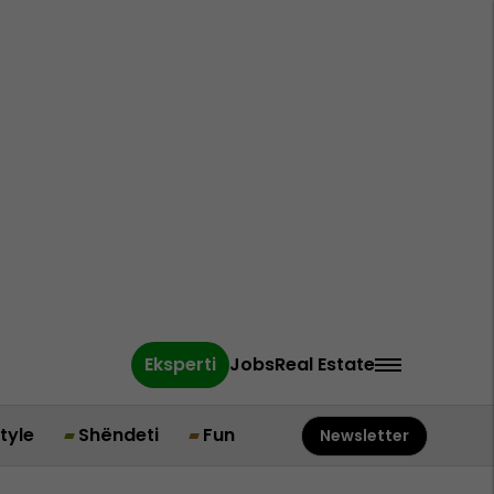
Eksperti
Jobs
Real Estate
style
Shëndeti
Fun
Newsletter