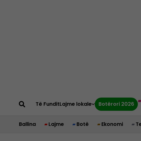
Të Fundit
Lajme lokale
Botërori 2026
Ballina
Lajme
Botë
Ekonomi
T