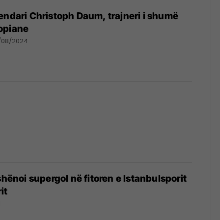
endari Christoph Daum, trajneri i shumë
opiane
/08/2024
shënoi supergol në fitoren e Istanbulsporit
it
1