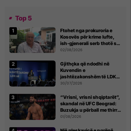
Top 5
Ftohet nga prokuroria e
Kosovës për krime lufte,
ish-gjenerali serb thotë se
dikush e tradhtoi në
02/08/2026
Beograd
Gjithçka që ndodhi në
Kuvendin e
jashtëzakonshëm të LDK-
së
30/07/2026
“Vrisni, vrisni shqiptarët”,
skandal në UFC Beograd:
Buzukja u përball me thirrje
anti-shqiptare nga
01/08/2026
tribunat
Një pleskavicë e ngrënë