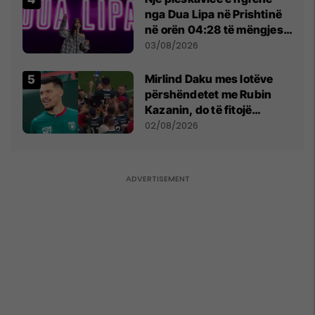
nga Dua Lipa në Prishtinë
në orën 04:28 të mëngjesit
- dhe bota digjitale serbe
03/08/2026
shpall gjendjen e luftës
Mirlind Daku mes lotëve
përshëndetet me Rubin
Kazanin, do të fitojë
miliona te Spartak Moska
02/08/2026