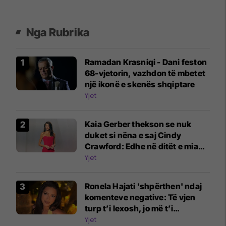
Nga Rubrika
Ramadan Krasniqi - Dani feston
68-vjetorin, vazhdon të mbetet
një ikonë e skenës shqiptare
Yjet
Kaia Gerber thekson se nuk
duket si nëna e saj Cindy
Crawford: Edhe në ditët e mia
më të mira, nuk jam askund
Yjet
pranë saj
Ronela Hajati 'shpërthen' ndaj
komenteve negative: Të vjen
turp t’i lexosh, jo më t’i
shkruash
Yjet