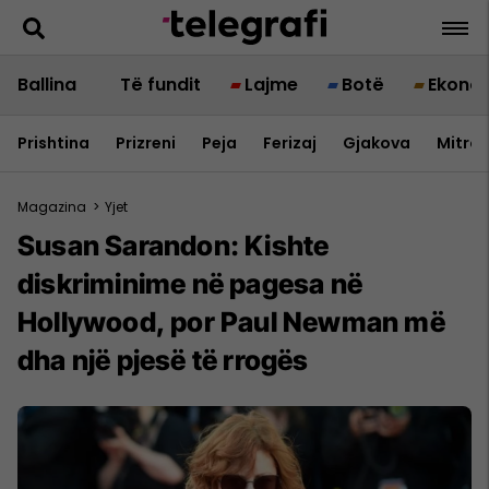
Ballina
Të fundit
Lajme
Botë
Ekono
Prishtina
Prizreni
Peja
Ferizaj
Gjakova
Mitrov
Magazina
>
Yjet
Susan Sarandon: Kishte
diskriminime në pagesa në
Hollywood, por Paul Newman më
dha një pjesë të rrogës