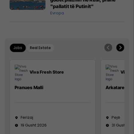
"pallatit të Putinit"
Evropa
Jobs
Real Estate
Viva Fresh Store
Viva F
Pranues Malli
Arkatare
Ferizaj
Pejë
19 Gusht 2026
31 Gusht 20