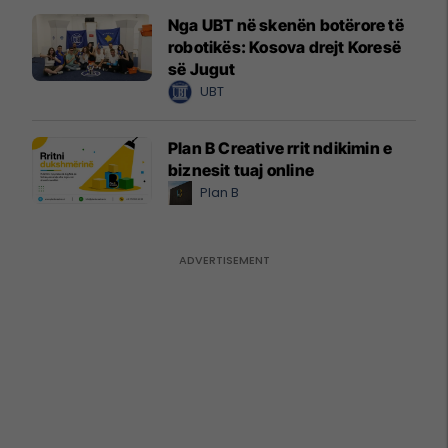
Nga UBT në skenën botërore të
robotikës: Kosova drejt Koresë
së Jugut
UBT
Plan B Creative rrit ndikimin e
biznesit tuaj online
Plan B