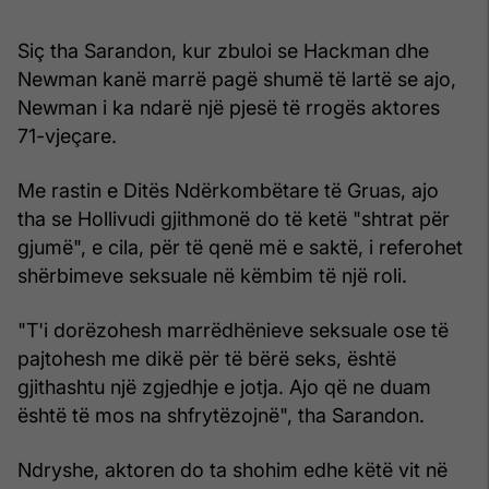
Siç tha Sarandon, kur zbuloi se Hackman dhe
Newman kanë marrë pagë shumë të lartë se ajo,
Newman i ka ndarë një pjesë të rrogës aktores
71-vjeçare.
Me rastin e Ditës Ndërkombëtare të Gruas, ajo
tha se Hollivudi gjithmonë do të ketë "shtrat për
gjumë", e cila, për të qenë më e saktë, i referohet
shërbimeve seksuale në këmbim të një roli.
"T'i dorëzohesh marrëdhënieve seksuale ose të
pajtohesh me dikë për të bërë seks, është
gjithashtu një zgjedhje e jotja. Ajo që ne duam
është të mos na shfrytëzojnë", tha Sarandon.
Ndryshe, aktoren do ta shohim edhe këtë vit në