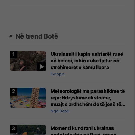
Në trend Botë
Ukrainasit i kapin ushtarët rusë
në befasi, ishin duke fjetur në
strehimoret e kamufluara
Evropa
Meteorologët me parashikime të
reja: Ndryshime ekstreme,
muajt e ardhshëm do të jenë të
pazakontë
Nga Bota
Momenti kur droni ukrainas
godet plazhin në Rusi, pranë