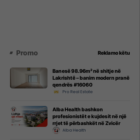
Promo
Reklamo këtu
Banesë 98.96m² në shitje në
Lakrishtë – banim modern pranë
qendrës #16060
Pro Real Estate
Alba Health bashkon
profesionistët e kujdesit në një
rrjet të përbashkët në Zvicër
Alba Health