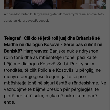
Ambasadori britanik Hargreaves gjatë takimeve zyrtare në Kosovë, foto:
Jonathan Hargreaves/Faceebok
Telegrafi
:
Cili do të jetë roli juaj dhe Britanisë së
Madhe në dialogun Kosovë - Serbi pas sulmit në
Banjskë?
Hargreaves:
Banjska nuk e ndryshon
rolin tonë dhe as mbështetjen tonë, pasi ka të
bëjë me dialogun Kosovë-Serbi. Por ky sulm
tronditës, të cilit Policia e Kosovës iu përgjigj në
mënyrë përgjegjëse tregon qartë se pse
mbështetja jonë në siguri është e rëndësishme. Ne
vazhdojmë të bëjmë presion për përgjegjësi të
plotë për këtë sulm, diçka që nuk e kemi parë
ende.