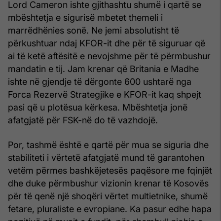
Lord Cameron ishte gjithashtu shumë i qartë se
mbështetja e sigurisë mbetet themeli i
marrëdhënies sonë. Ne jemi absolutisht të
përkushtuar ndaj KFOR-it dhe për të siguruar që
ai të ketë aftësitë e nevojshme për të përmbushur
mandatin e tij. Jam krenar që Britania e Madhe
ishte në gjendje të dërgonte 600 ushtarë nga
Forca Rezervë Strategjike e KFOR-it kaq shpejt
pasi që u plotësua kërkesa. Mbështetja jonë
afatgjatë për FSK-në do të vazhdojë.
Por, tashmë është e qartë për mua se siguria dhe
stabiliteti i vërtetë afatgjatë mund të garantohen
vetëm përmes bashkëjetesës paqësore me fqinjët
dhe duke përmbushur vizionin krenar të Kosovës
për të qenë një shoqëri vërtet multietnike, shumë
fetare, pluraliste e evropiane. Ka pasur edhe hapa