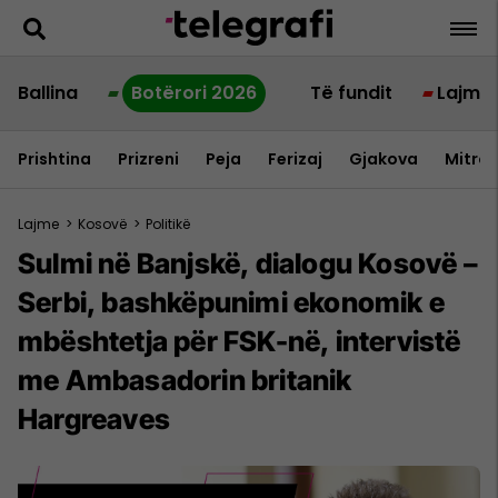
Ballina
Botërori 2026
Të fundit
Lajme
Prishtina
Prizreni
Peja
Ferizaj
Gjakova
Mitrov
Lajme
>
Kosovë
>
Politikë
Sulmi në Banjskë, dialogu Kosovë –
Serbi, bashkëpunimi ekonomik e
mbështetja për FSK-në, intervistë
me Ambasadorin britanik
Hargreaves