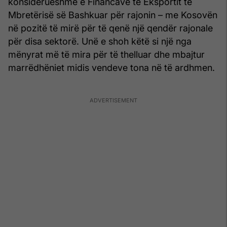
konsiderueshme e Financave të Eksportit të
Mbretërisë së Bashkuar për rajonin – me Kosovën
në pozitë të mirë për të qenë një qendër rajonale
për disa sektorë. Unë e shoh këtë si një nga
mënyrat më të mira për të thelluar dhe mbajtur
marrëdhëniet midis vendeve tona në të ardhmen.