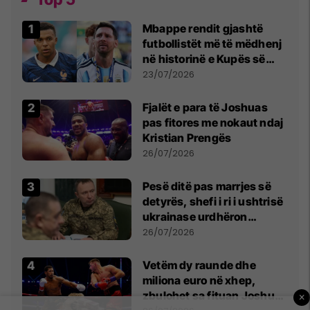
Mbappe rendit gjashtë
futbollistët më të mëdhenj
në historinë e Kupës së
Botës, Messi mbetet i dyti
23/07/2026
Fjalët e para të Joshuas
pas fitores me nokaut ndaj
Kristian Prengës
26/07/2026
Pesë ditë pas marrjes së
detyrës, shefi i ri i ushtrisë
ukrainase urdhëron
kontroll të madh
26/07/2026
Vetëm dy raunde dhe
miliona euro në xhep,
zbulohet sa fituan Joshua
×