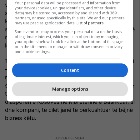
Your personal data will be processed and information from
vazhdojmë të ndihmojmë ku të mundemi për të
your device (cookies, unique identifiers, and other device
siguruar që serbët e Kosovës – dhe të gjitha
data) may be stored by, accessed by and shared with 369
partners, or used specifically by this site. We and our partners
komunitetet jo-shumicë të Kosovës, të ndihen të
may use precise geolocation data.
List of partners.
sigurt, që ata të kenë një të ardhme në një Kosovë
Some vendors may process your personal data on the basis
of legitimate interest, which you can object to by managing
multietnike dhe që të kenë pushtet qendror dhe
your options below. Look for a link at the bottom of this page
lokal që u përgjigjen nevojave të tyre.
or in the site menu to manage or withdraw consent in privacy
and cookie settings.
Telegrafi: Të flasim pak për bashkëpunimin Britani
– Kosovë. Në cilat fusha do të këtë fokus më të
Consent
madh këtë vit?
Hargreaves
: Unë do të doja të
shihja më shumë bashkëpunim ekonomik. Para se
Manage options
të vija këtu, takova disa njerëz të mirë në
diasporën e Kosovës në Mbretërinë e Bashkuar, si
dhe kompani, të cilët janë të përkushtuar të bëjnë
biznes këtu.