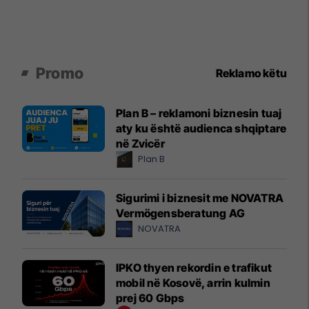
Promo
Reklamo këtu
Plan B – reklamoni biznesin tuaj
aty ku është audienca shqiptare
në Zvicër
Plan B
Sigurimi i biznesit me NOVATRA
Vermögensberatung AG
NOVATRA
IPKO thyen rekordin e trafikut
mobil në Kosovë, arrin kulmin
prej 60 Gbps