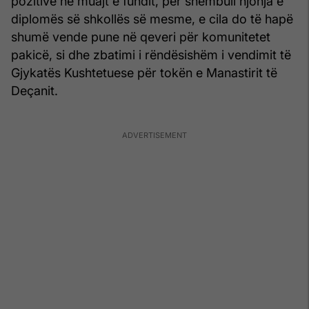
pozitivë në muajt e fundit, për shembull njohja e
diplomës së shkollës së mesme, e cila do të hapë
shumë vende pune në qeveri për komunitetet
pakicë, si dhe zbatimi i rëndësishëm i vendimit të
Gjykatës Kushtetuese për tokën e Manastirit të
Deçanit.