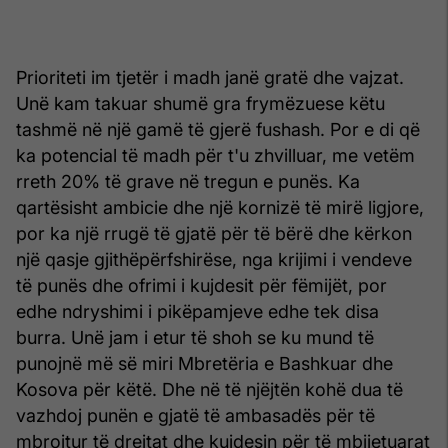
Prioriteti im tjetër i madh janë gratë dhe vajzat.
Unë kam takuar shumë gra frymëzuese këtu
tashmë në një gamë të gjerë fushash. Por e di që
ka potencial të madh për t'u zhvilluar, me vetëm
rreth 20% të grave në tregun e punës. Ka
qartësisht ambicie dhe një kornizë të mirë ligjore,
por ka një rrugë të gjatë për të bërë dhe kërkon
një qasje gjithëpërfshirëse, nga krijimi i vendeve
të punës dhe ofrimi i kujdesit për fëmijët, por
edhe ndryshimi i pikëpamjeve edhe tek disa
burra. Unë jam i etur të shoh se ku mund të
punojnë më së miri Mbretëria e Bashkuar dhe
Kosova për këtë. Dhe në të njëjtën kohë dua të
vazhdoj punën e gjatë të ambasadës për të
mbrojtur të drejtat dhe kujdesin për të mbijetuarat