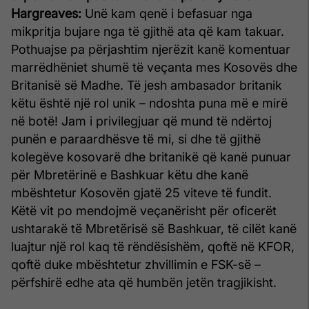
Hargreaves:
Unë kam qenë i befasuar nga
mikpritja bujare nga të gjithë ata që kam takuar.
Pothuajse pa përjashtim njerëzit kanë komentuar
marrëdhëniet shumë të veçanta mes Kosovës dhe
Britanisë së Madhe. Të jesh ambasador britanik
këtu është një rol unik – ndoshta puna më e mirë
në botë! Jam i privilegjuar që mund të ndërtoj
punën e paraardhësve të mi, si dhe të gjithë
kolegëve kosovarë dhe britanikë që kanë punuar
për Mbretërinë e Bashkuar këtu dhe kanë
mbështetur Kosovën gjatë 25 viteve të fundit.
Këtë vit po mendojmë veçanërisht për oficerët
ushtarakë të Mbretërisë së Bashkuar, të cilët kanë
luajtur një rol kaq të rëndësishëm, qoftë në KFOR,
qoftë duke mbështetur zhvillimin e FSK-së –
përfshirë edhe ata që humbën jetën tragjikisht.