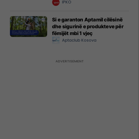
IPKO
Si e garanton Aptamil cilësinë
dhe sigurinë e produkteve për
fëmijët mbi 1 vjeç
Aptaclub Kosova