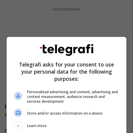
Telegrafi asks for your consent to use
your personal data for the following
purposes:
Personalised advertising and content, advertising and
content measurement, audience research and
services development
Ndërsa nuk ka asnjë justifikim për dhunën, ne e
Store and/or access information on a device
dimë nga përvoja jonë në Mbretëri të Bashkuar
se ankesat reale dhe ato të perceptuara duhet të
Learn more
adresohen për të siguruar paqen. Ne do të