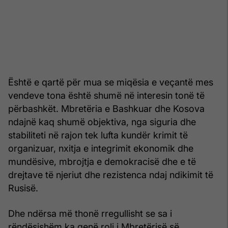
Është e qartë për mua se miqësia e veçantë mes
vendeve tona është shumë në interesin tonë të
përbashkët. Mbretëria e Bashkuar dhe Kosova
ndajnë kaq shumë objektiva, nga siguria dhe
stabiliteti në rajon tek lufta kundër krimit të
organizuar, nxitja e integrimit ekonomik dhe
mundësive, mbrojtja e demokracisë dhe e të
drejtave të njeriut dhe rezistenca ndaj ndikimit të
Rusisë.
Dhe ndërsa më thonë rregullisht se sa i
rëndësishëm ka qenë roli i Mbretërisë së