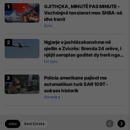
GJITHÇKA, MINUTË PAS MINUTE -
Vazhdojnë tensionet mes SHBA-së
dhe Iranit
Azia
Ngjarje e jashtëzakonshme në
qiellin e Zvicrës: Brenda 24 orëve, i
njëjti aeroplan goditet dy herë nga
rrufeja
Evropa
Policia amerikane pajiset me
automatikun turk SAR 109T -
sukses historik
Amerika
Jobs
Real Estate