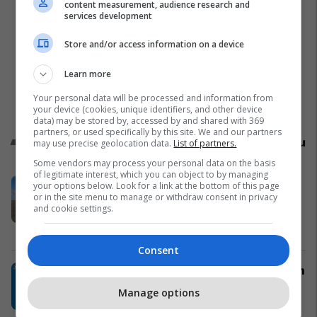
content measurement, audience research and
services development
Store and/or access information on a device
Learn more
Your personal data will be processed and information from
your device (cookies, unique identifiers, and other device
data) may be stored by, accessed by and shared with 369
partners, or used specifically by this site. We and our partners
Promo
Reklamo këtu
may use precise geolocation data.
List of partners.
Some vendors may process your personal data on the basis
of legitimate interest, which you can object to by managing
GP Aviation prezanton tri
your options below. Look for a link at the bottom of this page
or in the site menu to manage or withdraw consent in privacy
destinacione të reja nga Prishtina
and cookie settings.
gjatë muajit qershor
Prishtina Ticket
Consent
Zbritje deri në 59% në Neptun vetëm
më 21 maj
Manage options
Neptun