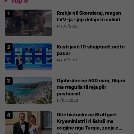
Top 5
Rrahja në Skenderaj, reagon
LVV-ja - jep detaje të sulmit
14/05/2026
Kush janë 10 shqiptarët më të
pasur
14/05/2026
Gjobë deri në 500 euro, Ulqini
me rregulla të reja për
pushuesit
17/05/2026
Ditë historike në Stuttgart:
Kryeministri i ri është me
origjinë nga Turqia, zonja e