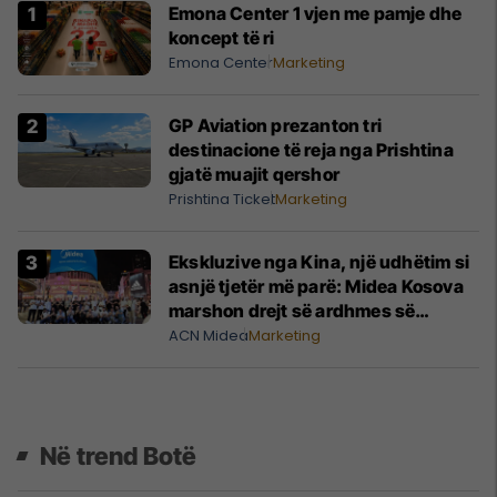
Emona Center 1 vjen me pamje dhe
koncept të ri
Emona Center
Marketing
GP Aviation prezanton tri
destinacione të reja nga Prishtina
gjatë muajit qershor
Prishtina Ticket
Marketing
Ekskluzive nga Kina, një udhëtim si
asnjë tjetër më parë: Midea Kosova
marshon drejt së ardhmes së
klimatizimit me 40 partnerë
ACN Midea
Marketing
Në trend Botë