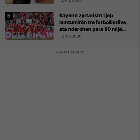
parë një shqiptare nga
13/05/2026
Kanadaja
Bayerni zyrtarisht i jep
lamtumirën tre futbollistëve,
ata nderohen para 80 mijë
tifozëve
17/05/2026