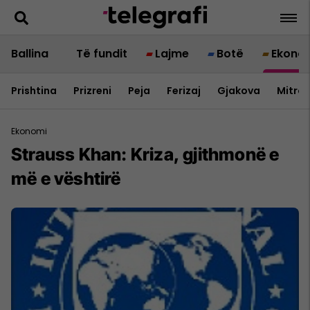
Ballina
Të fundit
Lajme
Botë
Ekono
Prishtina
Prizreni
Peja
Ferizaj
Gjakova
Mitrov
Ekonomi
Strauss Khan: Kriza, gjithmonë e
më e vështirë