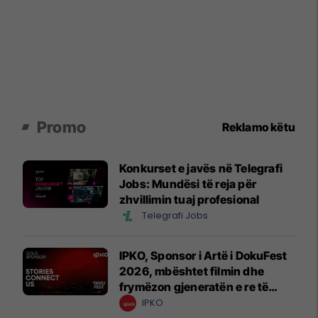
Promo
Reklamo këtu
Konkurset e javës në Telegrafi
Jobs: Mundësi të reja për
zhvillimin tuaj profesional
Telegrafi Jobs
IPKO, Sponsor i Artë i DokuFest
2026, mbështet filmin dhe
frymëzon gjeneratën e re të
krijuesve
IPKO