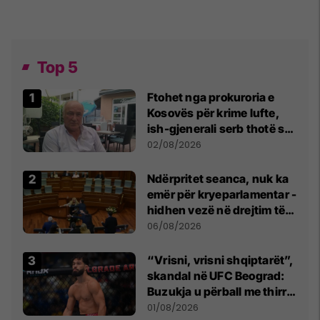
Top 5
Ftohet nga prokuroria e
Kosovës për krime lufte,
ish-gjenerali serb thotë se
dikush e tradhtoi në
02/08/2026
Beograd
Ndërpritet seanca, nuk ka
emër për kryeparlamentar -
hidhen vezë në drejtim të
Kurtit
06/08/2026
“Vrisni, vrisni shqiptarët”,
skandal në UFC Beograd:
Buzukja u përball me thirrje
anti-shqiptare nga
01/08/2026