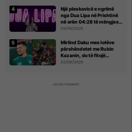
tribunat
Një pleskavicë e ngrënë
nga Dua Lipa në Prishtinë
në orën 04:28 të mëngjesit
- dhe bota digjitale serbe
03/08/2026
shpall gjendjen e luftës
Mirlind Daku mes lotëve
përshëndetet me Rubin
Kazanin, do të fitojë
miliona te Spartak Moska
02/08/2026