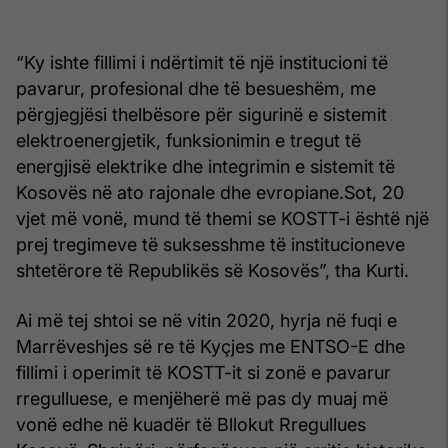
“Ky ishte fillimi i ndërtimit të një institucioni të
pavarur, profesional dhe të besueshëm, me
përgjegjësi thelbësore për sigurinë e sistemit
elektroenergjetik, funksionimin e tregut të
energjisë elektrike dhe integrimin e sistemit të
Kosovës në ato rajonale dhe evropiane.Sot, 20
vjet më vonë, mund të themi se KOSTT-i është një
prej tregimeve të suksesshme të institucioneve
shtetërore të Republikës së Kosovës”, tha Kurti.
Ai më tej shtoi se në vitin 2020, hyrja në fuqi e
Marrëveshjes së re të Kyçjes me ENTSO-E dhe
fillimi i operimit të KOSTT-it si zonë e pavarur
rregulluese, e menjëherë më pas dy muaj më
vonë edhe në kuadër të Bllokut Rregullues