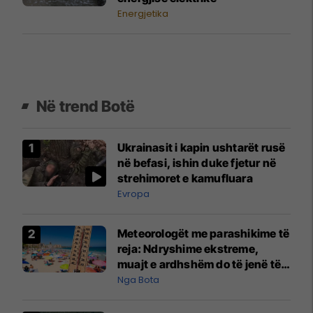
Energjetika
Në trend Botë
Ukrainasit i kapin ushtarët rusë
në befasi, ishin duke fjetur në
strehimoret e kamufluara
Evropa
Meteorologët me parashikime të
reja: Ndryshime ekstreme,
muajt e ardhshëm do të jenë të
pazakontë
Nga Bota