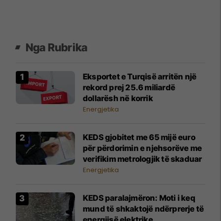
Nga Rubrika
​Eksportet e Turqisë arritën një
rekord prej 25.6 miliardë
dollarësh në korrik
Energjetika
KEDS gjobitet me 65 mijë euro
për përdorimin e njehsorëve me
verifikim metrologjik të skaduar
Energjetika
KEDS paralajmëron: Moti i keq
mund të shkaktojë ndërprerje të
energjisë elektrike