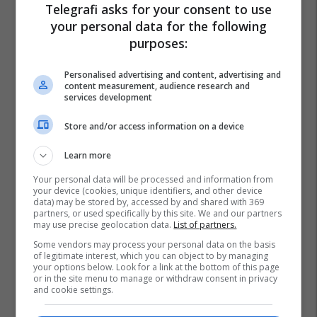
Telegrafi asks for your consent to use
your personal data for the following
purposes:
Personalised advertising and content, advertising and
content measurement, audience research and
services development
Store and/or access information on a device
Learn more
Your personal data will be processed and information from
your device (cookies, unique identifiers, and other device
data) may be stored by, accessed by and shared with 369
partners, or used specifically by this site. We and our partners
may use precise geolocation data.
List of partners.
Some vendors may process your personal data on the basis
of legitimate interest, which you can object to by managing
Albin Kurti
Qeveria E Kosoves
Kostt
your options below. Look for a link at the bottom of this page
or in the site menu to manage or withdraw consent in privacy
and cookie settings.