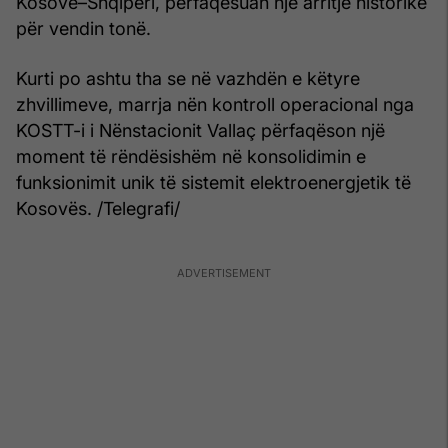
Kosovë–Shqipëri, përfaqësuan një arritje historike
për vendin tonë.
Kurti po ashtu tha se në vazhdën e këtyre
zhvillimeve, marrja nën kontroll operacional nga
KOSTT-i i Nënstacionit Vallaç përfaqëson një
moment të rëndësishëm në konsolidimin e
funksionimit unik të sistemit elektroenergjetik të
Kosovës. /Telegrafi/