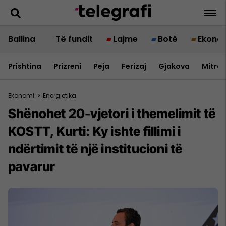
Ballina
Të fundit
Lajme
Botë
Ekono
Prishtina
Prizreni
Peja
Ferizaj
Gjakova
Mitrov
Ekonomi
>
Energjetika
Shënohet 20-vjetori i themelimit të
KOSTT, Kurti: Ky ishte fillimi i
ndërtimit të një institucioni të
pavarur