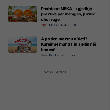
Pashtetat MEKA - zgjedhje
praktike për mëngjes, piknik
dhe rrugë
MEKA HALAL FOOD
A po don me rrnu n’deti?
Kursimet mund t’ju sjellin një
banesë
Banka Ekonomike