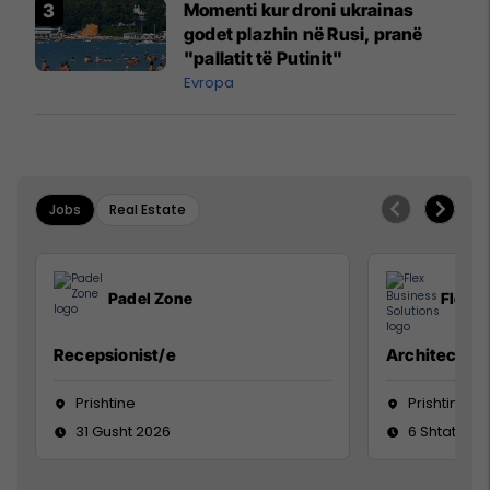
Momenti kur droni ukrainas
godet plazhin në Rusi, pranë
"pallatit të Putinit"
Evropa
Jobs
Real Estate
Padel Zone
Flex B
Recepsionist/e
Architect
Prishtine
Prishtinë
31 Gusht 2026
6 Shtator 2