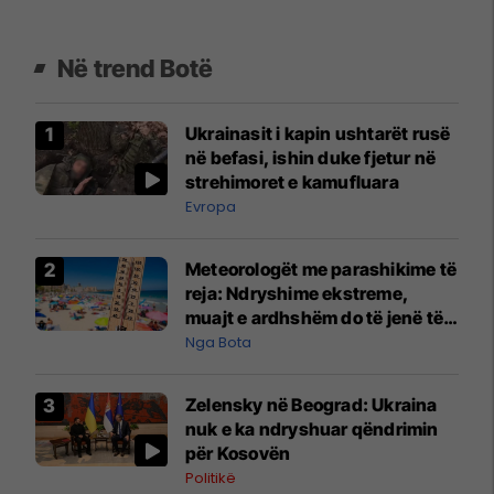
Në trend Botë
Ukrainasit i kapin ushtarët rusë
në befasi, ishin duke fjetur në
strehimoret e kamufluara
Evropa
Meteorologët me parashikime të
reja: Ndryshime ekstreme,
muajt e ardhshëm do të jenë të
pazakontë
Nga Bota
Zelensky në Beograd: Ukraina
nuk e ka ndryshuar qëndrimin
për Kosovën
Politikë