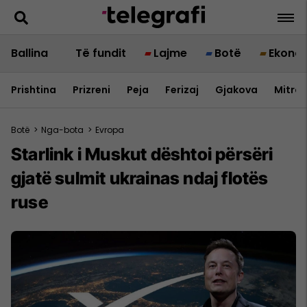
Ballina
Të fundit
Lajme
Botë
Ekono
Prishtina
Prizreni
Peja
Ferizaj
Gjakova
Mitrov
Botë
>
Nga-bota
>
Evropa
Starlink i Muskut dështoi përsëri
gjatë sulmit ukrainas ndaj flotës
ruse