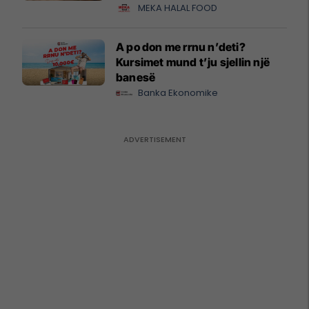
MEKA HALAL FOOD
A po don me rrnu n’deti?
Kursimet mund t’ju sjellin një
banesë
Banka Ekonomike