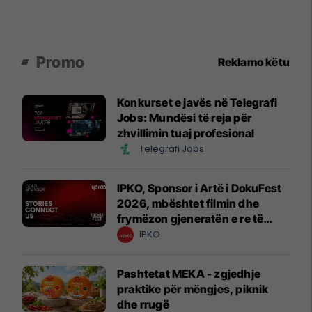
Promo
Reklamo këtu
Konkurset e javës në Telegrafi
Jobs: Mundësi të reja për
zhvillimin tuaj profesional
Telegrafi Jobs
IPKO, Sponsor i Artë i DokuFest
2026, mbështet filmin dhe
frymëzon gjeneratën e re të
krijuesve
IPKO
Pashtetat MEKA - zgjedhje
praktike për mëngjes, piknik
dhe rrugë