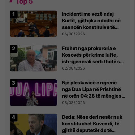
Top 5
Incidenti me vezë ndaj
Kurtit, gjithçka ndodhi në
seancën konstituive të
Kuvendit
06/08/2026
Ftohet nga prokuroria e
Kosovës për krime lufte,
ish-gjenerali serb thotë se
dikush e tradhtoi në
02/08/2026
Beograd
Një pleskavicë e ngrënë
nga Dua Lipa në Prishtinë
në orën 04:28 të mëngjesit
- dhe bota digjitale serbe
03/08/2026
shpall gjendjen e luftës
Deda: Nëse deri nesër nuk
konstituohet Kuvendi, të
gjithë deputetët do të