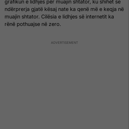
grafikun e lidhjes për muajin shtator, ku shihet se
ndërprerja gjatë kësaj nate ka qenë më e keqja në
muajin shtator. Cilësia e lidhjes së internetit ka
rënë pothuajse në zero.