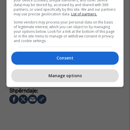
your device (cookies, unique identifiers, and other device
data) may be stored by, accessed by and shared with 369
partners, or used specifically by this site. We and our partners
may use precise geolocation data.
List of partners.
Some vendors may process your personal data on the basis
of legitimate interest, which you can object to by managing
your options below. Look for a link at the bottom of this page
or in the site menu to manage or withdraw consent in privacy
and cookie settings.
Consent
Kriza Në Ukrainë
Ukraina
Elon Musk
Starlink
Manage options
Rusia