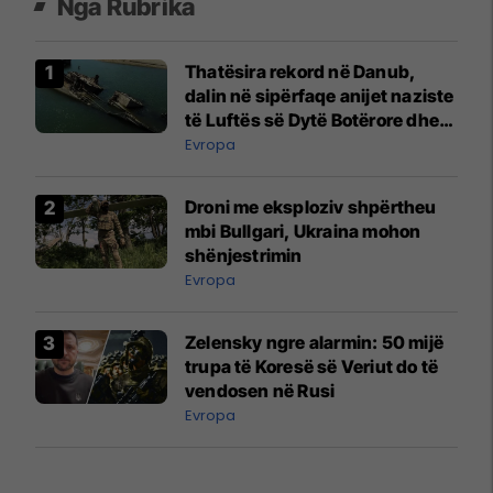
Nga Rubrika
Thatësira rekord në Danub,
dalin në sipërfaqe anijet naziste
të Luftës së Dytë Botërore dhe
municionet e pashpërthyera
Evropa
Droni me eksploziv shpërtheu
mbi Bullgari, Ukraina mohon
shënjestrimin
Evropa
Zelensky ngre alarmin: 50 mijë
trupa të Koresë së Veriut do të
vendosen në Rusi
Evropa