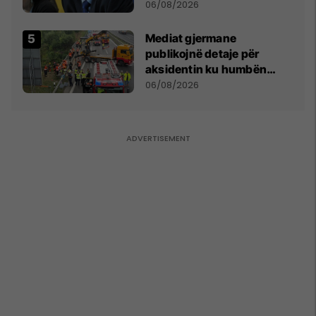
bëjnë shkelje të rëndë
06/08/2026
kushtetuese
Mediat gjermane
publikojnë detaje për
aksidentin ku humbën
jetën tre mërgimtarë nga
06/08/2026
Komogllava e Ferizajt