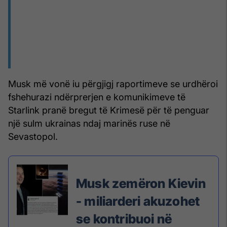
Musk më vonë iu përgjigj raportimeve se urdhëroi
fshehurazi ndërprerjen e komunikimeve të
Starlink pranë bregut të Krimesë për të penguar
një sulm ukrainas ndaj marinës ruse në
Sevastopol.
Musk zemëron Kievin
- miliarderi akuzohet
se kontribuoi në