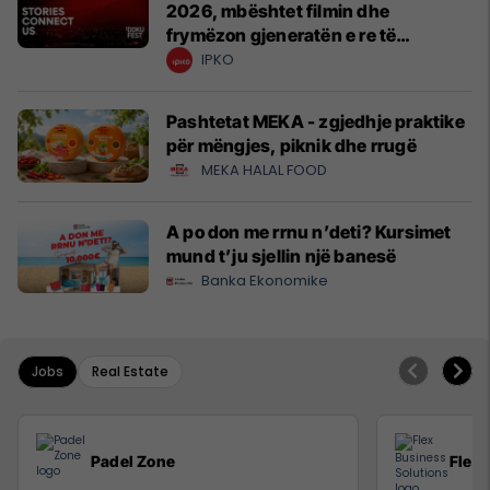
2026, mbështet filmin dhe
frymëzon gjeneratën e re të
krijuesve
IPKO
Pashtetat MEKA - zgjedhje praktike
për mëngjes, piknik dhe rrugë
MEKA HALAL FOOD
A po don me rrnu n’deti? Kursimet
mund t’ju sjellin një banesë
Banka Ekonomike
Jobs
Real Estate
Padel Zone
Flex 