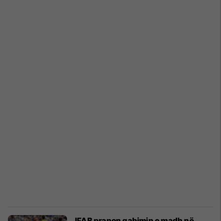
IFAB pranon gabimin e madh në