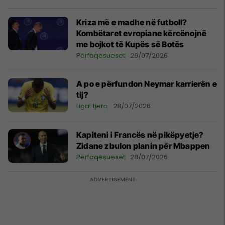
Kriza më e madhe në futboll?
Kombëtaret evropiane kërcënojnë
me bojkot të Kupës së Botës
Përfaqësueset
29/07/2026
A po e përfundon Neymar karrierën e
tij?
Ligat tjera
28/07/2026
Kapiteni i Francës në pikëpyetje?
Zidane zbulon planin për Mbappen
Përfaqësueset
28/07/2026