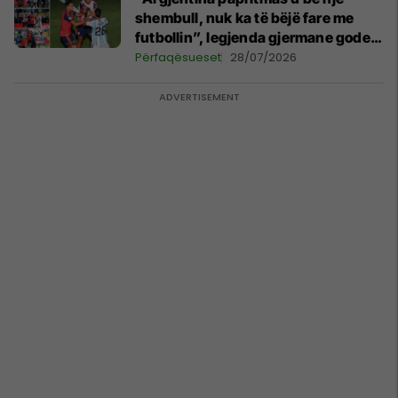
shembull, nuk ka të bëjë fare me
futbollin”, legjenda gjermane godet
argjentinasit
Përfaqësueset
28/07/2026