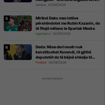
shpall gjendjen e luftës
Serbia
03/08/2026
Mirlind Daku mes lotëve
përshëndetet me Rubin Kazanin, do
të fitojë miliona te Spartak Moska
Ligat tjera
02/08/2026
Deda: Nëse deri nesër nuk
konstituohet Kuvendi, të gjithë
deputetët do të bëjnë shkelje të
rëndë kushtetuese
Politikë
06/08/2026