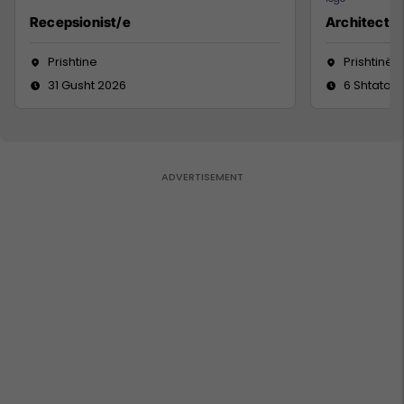
Recepsionist/e
Architect
Prishtine
Prishtinë
31 Gusht 2026
6 Shtator 