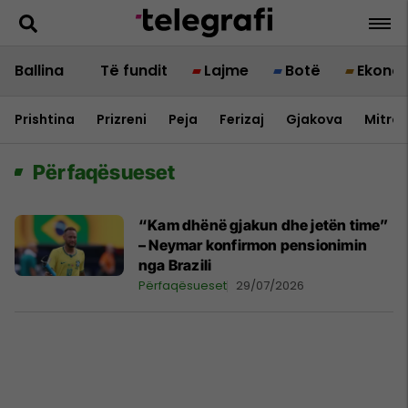
Ballina
Të fundit
Lajme
Botë
Ekono
Prishtina
Prizreni
Peja
Ferizaj
Gjakova
Mitrov
Përfaqësueset
“Kam dhënë gjakun dhe jetën time”
– Neymar konfirmon pensionimin
nga Brazili
Përfaqësueset
29/07/2026