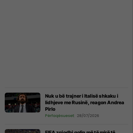
Nuk u bë trajner i Italisë shkaku i
lidhjeve me Rusinë, reagon Andrea
Pirlo
Përfaqësueset
28/07/2026
FIFA zgjodhi golin më të mirë të