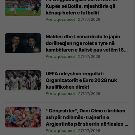
Kupës së Botës, mjeshtëria që
kënaqi botën e futbollit
Përfaqësueset
27/07/2026
Maldini dhe Leonardo do të japin
dorëheqjen nga rolet e tyre në
kombëtaren e Italisë pas vetëm 16
ditësh
Përfaqësueset
27/07/2026
UEFA ndryshon rregullat:
Organizatorët e Euro 2028 nuk
kualifikohen direkt
Përfaqësueset
27/07/2026
“Gënjeshtër”, Dani Olmo e kritikon
ashpër ndihmës-trajnerin e
Argjentinës për sherrin në finalen e
Kupës së Botës
Përfaqësueset
27/07/2026