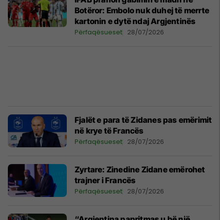
Botëror: Embolo nuk duhej të merrte
kartonin e dytë ndaj Argjentinës
Përfaqësueset
28/07/2026
Fjalët e para të Zidanes pas emërimit
në krye të Francës
Përfaqësueset
28/07/2026
Zyrtare: Zinedine Zidane emërohet
trajner i Francës
Përfaqësueset
28/07/2026
“Argjentina papritmas u bë një