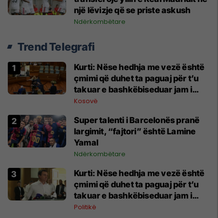
një lëvizje që se priste askush
Ndërkombëtare
Trend Telegrafi
Kurti: Nëse hedhja me vezë është
çmimi që duhet ta paguaj për t’u
takuar e bashkëbiseduar jam i
lumtur ta bëj këtë
Kosovë
Super talenti i Barcelonës pranë
largimit, “fajtori” është Lamine
Yamal
Ndërkombëtare
Kurti: Nëse hedhja me vezë është
çmimi që duhet ta paguaj për t’u
takuar e bashkëbiseduar jam i
lumtur ta bëj këtë
Politikë