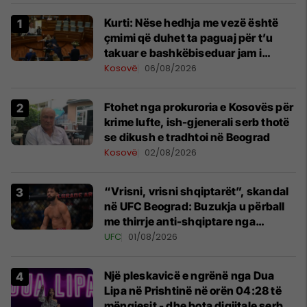
Kurti: Nëse hedhja me vezë është
çmimi që duhet ta paguaj për t’u
takuar e bashkëbiseduar jam i
lumtur ta bëj këtë
Kosovë
06/08/2026
Ftohet nga prokuroria e Kosovës për
krime lufte, ish-gjenerali serb thotë
se dikush e tradhtoi në Beograd
Kosovë
02/08/2026
“Vrisni, vrisni shqiptarët”, skandal
në UFC Beograd: Buzukja u përball
me thirrje anti-shqiptare nga
tribunat
UFC
01/08/2026
Një pleskavicë e ngrënë nga Dua
Lipa në Prishtinë në orën 04:28 të
mëngjesit - dhe bota digjitale serbe