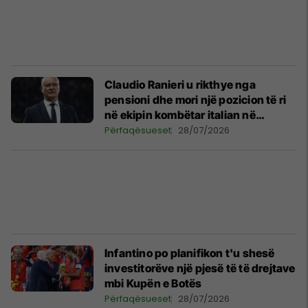
Claudio Ranieri u rikthye nga
pensioni dhe mori një pozicion të ri
në ekipin kombëtar italian në
moshën 75 vjeç
Përfaqësueset
28/07/2026
Infantino po planifikon t'u shesë
investitorëve një pjesë të të drejtave
mbi Kupën e Botës
Përfaqësueset
28/07/2026