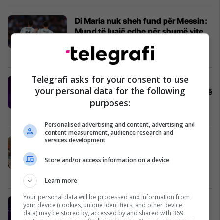
Di Maria nuk sheh fund për Messin:
Mund të luajë edhe për shumë vite
të tjera
Përfaqësueset
27/07/2026
Telegrafi asks for your consent to use
Presidenti i FIFA-s nuk përmbahet
your personal data for the following
ndaj kritikëve: Urrejtja ju verboi gjatë
purposes:
Kupës së Botës
Përfaqësueset
27/07/2026
Personalised advertising and content, advertising and
content measurement, audience research and
services development
Gruaja e reprezentuesit argjentinas
zbulon dhuratat e Messit për
Store and/or access information on a device
bashkëlojtarët për Kupën e Botës
Yjet
26/07/2026
Learn more
Your personal data will be processed and information from
“Më falni të gjithë, nuk ju bëra
your device (cookies, unique identifiers, and other device
krenar”, Kristian Prenga reagon pas
data) may be stored by, accessed by and shared with 369