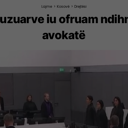
Lajme
>
Kosovë
>
Drejtësi
akuzuarve iu ofruam ndih
avokatë