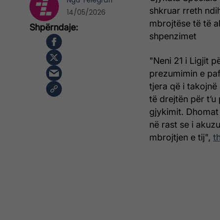
Nga
Telegrafi
shkruar rreth nd
14/05/2026
mbrojtëse të të a
shpenzimet
"Neni 21 i Ligjit
prezumimin e pafa
tjera që i takojnë
të drejtën për t’u
gjykimit. Dhomat 
në rast se i akuz
mbrojtjen e tij",
t