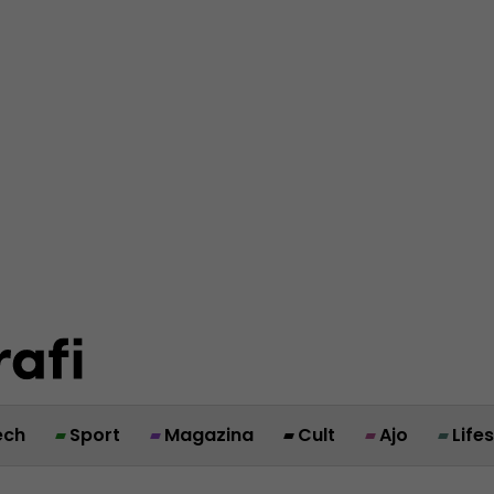
ech
Sport
Magazina
Cult
Ajo
Life