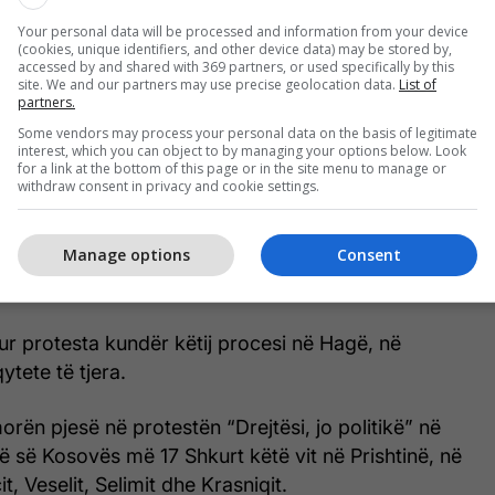
Your personal data will be processed and information from your device
arë dëshmuan në këtë gjyq, ndërsa u pranuam me
(cookies, unique identifiers, and other device data) may be stored by,
ata të dëshmitarëve të tjerë.
accessed by and shared with 369 partners, or used specifically by this
site. We and our partners may use precise geolocation data.
List of
partners.
-krerëve të UÇK-së ka hasur në kundërshtime të
Some vendors may process your personal data on the basis of legitimate
, pasi është parë si e njëanshme, pasi që në të nuk
interest, which you can object to by managing your options below. Look
for a link at the bottom of this page or in the site menu to manage or
 e kryera nga serbët në territorin e Kosovës.
withdraw consent in privacy and cookie settings.
ër Kosovë janë vendosur pankarte e pllakate të
Manage options
Consent
n “Liria ka emër” dhe fotografi të ish-krerëve të
ur protesta kundër këtij procesi në Hagë, në
ytete të tjera.
orën pjesë në protestën “Drejtësi, jo politikë” në
ë së Kosovës më 17 Shkurt këtë vit në Prishtinë, në
t, Veselit, Selimit dhe Krasniqit.