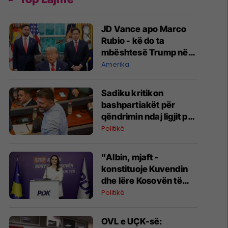
JD Vance apo Marco
Rubio - kë do ta
mbështesë Trump në
zgjedhjet presidenciale
Amerika
të vitit 2028?
Sadiku kritikon
bashpartiakët për
qëndrimin ndaj ligjit për
shtetësinë: Ne është
Politikë
dashur të protestojmë,
nuk e bëmë
"Albin, mjaft -
konstituoje Kuvendin
dhe lëre Kosovën të
ecë përpara", reagon
Politikë
Çitaku
OVL e UÇK-së: