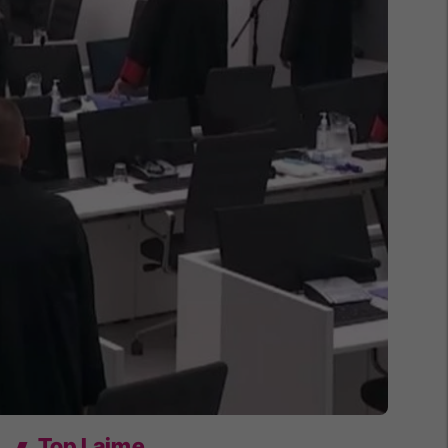
Top Lajme