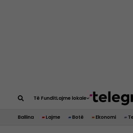
Të Fundit
Lajme lokale
Ballina
Lajme
Botë
Ekonomi
T