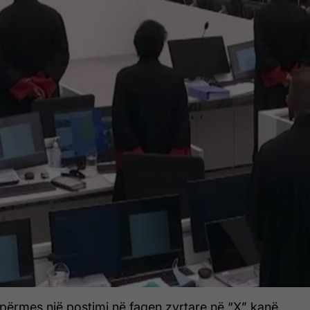
 përmes një postimi në faqen zyrtare në “X” kanë