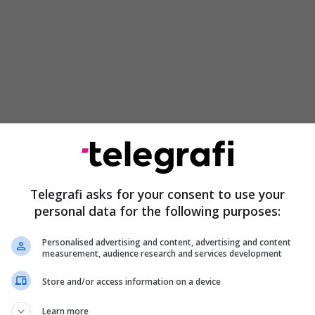
eseli, Krasniqi dhe Selimi, akuzohen për vepra si
dhe përndjekje, gjoja të kryera gjatë viteve 1998-’99
Telegrafi asks for your consent to use your
pavarësimin e Kosovës nga Serbia.
personal data for the following purposes:
kanë mohuar këto akuza dhe janë deklaruar të
Personalised advertising and content, advertising and content
zat që përfshijnë rreth 155 viktima.
measurement, audience research and services development
Store and/or access information on a device
ërkuar që ata të shpallen fajtorë dhe secili të
5 vjet burgim për krimet e pretenduara.
Learn more