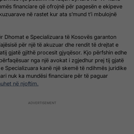
ihmës financiare që ofrojnë për pagesën e ekipeve
kuzuarave në rastet kur ata s’mund t’i mbulojnë
 për Dhomat e Specializuara të Kosovës garanton
jësisë për një të akuzuar dhe rendit të drejtat e
 atij gjatë gjithë procesit gjyqësor. Kjo përfshin edhe
 përfaqësuar nga një avokat i zgjedhur prej tij gjatë
e Specializuara kanë një skemë të ndihmës juridike
uari nuk ka mundësi financiare për të paguar
huhet në njoftim.