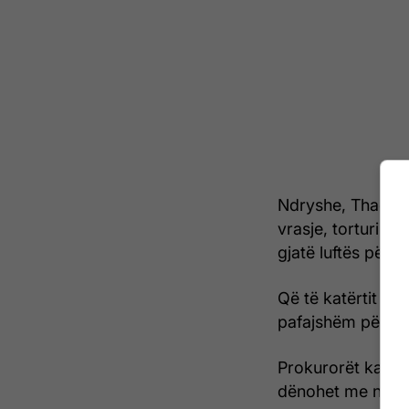
Ndryshe, Thaçi, V
vrasje, torturim 
gjatë luftës për 
Që të katërtit i 
pafajshëm për aku
Prokurorët kanë k
dënohet me nga 4