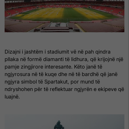
Dizajni i jashtëm i stadiumit vë në pah qindra
pllaka në formë diamanti të lidhura, që krijojnë një
pamje zingjirore interesante. Këto janë të
ngjyrosura në të kuqe dhe në të bardhë që janë
ngjyra simbol të Spartakut, por mund të
ndryshohen për të reflektuar ngjyrën e ekipeve që
luajnë.