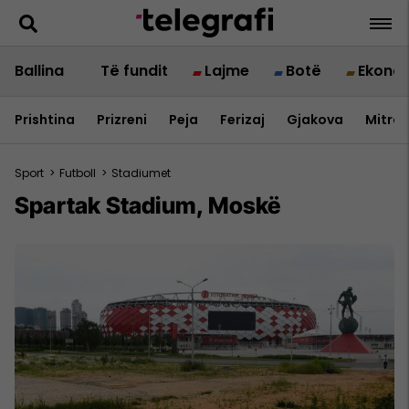
Ballina
Të fundit
Lajme
Botë
Ekono
Prishtina
Prizreni
Peja
Ferizaj
Gjakova
Mitrov
Sport
>
Futboll
>
Stadiumet
Spartak Stadium, Moskë