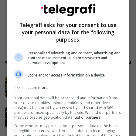
Telegrafi asks for your consent to use
your personal data for the following
purposes:
Personalised advertising and content, advertising and
content measurement, audience research and
Promo
Reklamo këtu
services development
Store and/or access information on a device
Super Viva PRAP godet me zbritje
Super Viva
Learn more
Your personal data will be processed and information from
your device (cookies, unique identifiers, and other device
data) may be stored by, accessed by and shared with 369
Turneu EA7 Spring Padel
partners, or used specifically by this site. We and our partners
Tournament vjen më 29 mars në
may use precise geolocation data.
List of partners.
Padel Zone Prishtina
Some vendors may process your personal data on the basis
Padel Zone Prishtina
of legitimate interest, which you can object to by managing
your options below. Look for a link at the bottom of this page