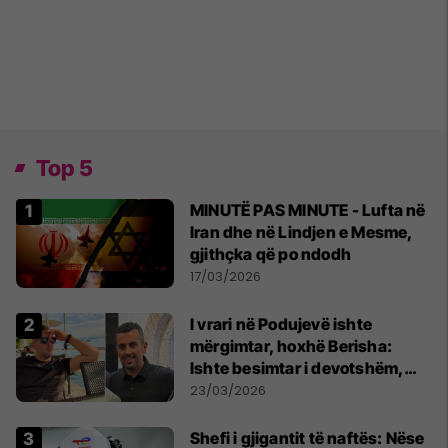
Top 5
MINUTË PAS MINUTE - Lufta në
Iran dhe në Lindjen e Mesme,
gjithçka që po ndodh
17/03/2026
I vrari në Podujevë ishte
mërgimtar, hoxhë Berisha:
Ishte besimtar i devotshëm,
erdhi në Kosovë për Bajram
23/03/2026
Shefi i gjigantit të naftës: Nëse