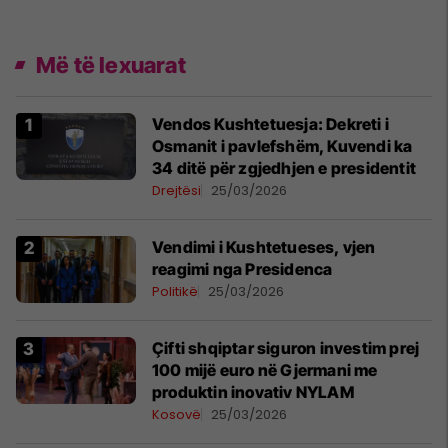
Më të lexuarat
Vendos Kushtetuesja: Dekreti i
Osmanit i pavlefshëm, Kuvendi ka
34 ditë për zgjedhjen e presidentit
Drejtësi
25/03/2026
Vendimi i Kushtetueses, vjen
reagimi nga Presidenca
Politikë
25/03/2026
Çifti shqiptar siguron investim prej
100 mijë euro në Gjermani me
produktin inovativ NYLAM
Kosovë
25/03/2026