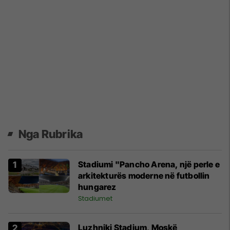
Nga Rubrika
Stadiumi "Pancho Arena, një perle e
arkitekturës moderne në futbollin
hungarez
Stadiumet
Luzhniki Stadium, Moskë