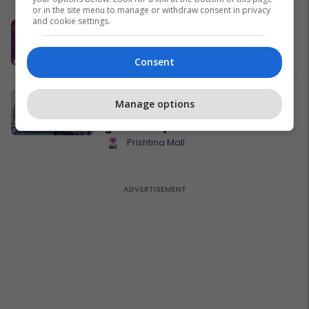
or in the site menu to manage or withdraw consent in privacy
and cookie settings.
Produkti i më ri në Popeyes Kosova -
Voodoo Sandwich
Popeyes
Consent
Decathlon, Prishtina Mall dhe
Manage options
Federata e Atletikës organizojnë
garën e vrapimit “Kosova në
Lëvizje”
Prishtina Mall