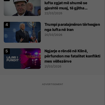
lufta zgjat më shumë se
gjashtë muaj, të gjitha
ekonomitë botërore do të
22/03/2026
vuajnë
Trumpi paralajmëron tërheqjen
nga lufta në Iran
20/03/2026
Ngjarje e rëndë në Klinë,
përfundon me fatalitet konflikti
mes vëllezërve
21/03/2026