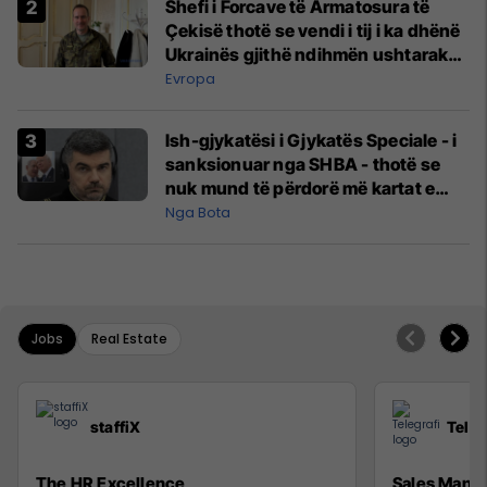
Shefi i Forcave të Armatosura të
Çekisë thotë se vendi i tij i ka dhënë
Ukrainës gjithë ndihmën ushtarake
që mundi
Evropa
Ish-gjykatësi i Gjykatës Speciale - i
sanksionuar nga SHBA - thotë se
nuk mund të përdorë më kartat e
kreditit e as të porositë gjëra në
Nga Bota
internet
Jobs
Real Estate
staffiX
Teleg
The HR Excellence
Sales Mana