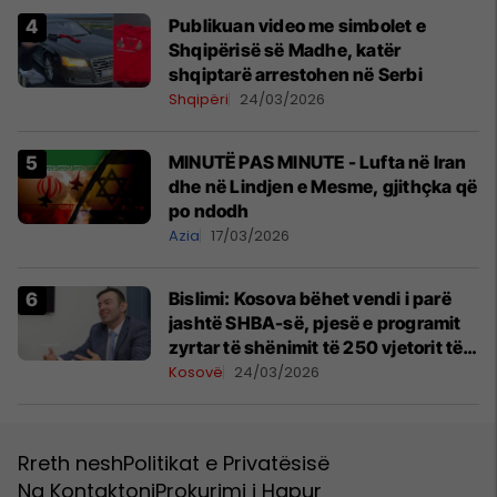
Publikuan video me simbolet e
Shqipërisë së Madhe, katër
shqiptarë arrestohen në Serbi
Shqipëri
24/03/2026
MINUTË PAS MINUTE - Lufta në Iran
dhe në Lindjen e Mesme, gjithçka që
po ndodh
Azia
17/03/2026
Bislimi: Kosova bëhet vendi i parë
jashtë SHBA-së, pjesë e programit
zyrtar të shënimit të 250 vjetorit të
SHBA-ve
Kosovë
24/03/2026
Rreth nesh
Politikat e Privatësisë
Na Kontaktoni
Prokurimi i Hapur