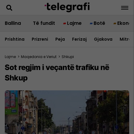
Ballina
Të fundit
Lajme
Botë
Ekono
Prishtina
Prizreni
Peja
Ferizaj
Gjakova
Mitrov
Lajme
>
Maqedonia e Veriut
>
Shkupi
Sot regjim i veçantë trafiku në
Shkup