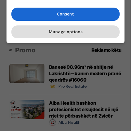
Consent
Manage options
Promo
Reklamo këtu
Banesë 98.96m² në shitje në
Lakrishtë – banim modern pranë
qendrës #16060
Pro Real Estate
Alba Health bashkon
profesionistët e kujdesit në një
rrjet të përbashkët në Zvicër
Alba Health