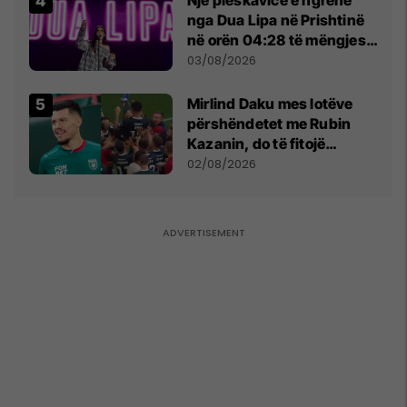
nga Dua Lipa në Prishtinë
në orën 04:28 të mëngjesit
- dhe bota digjitale serbe
03/08/2026
shpall gjendjen e luftës
Mirlind Daku mes lotëve
përshëndetet me Rubin
Kazanin, do të fitojë
miliona te Spartak Moska
02/08/2026