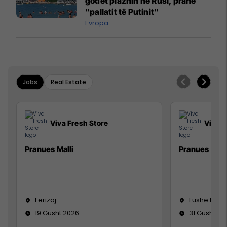
godet plazhin në Rusi, pranë
"pallatit të Putinit"
Evropa
Jobs
Real Estate
Viva Fresh Store
Viva F
Pranues Malli
Pranues mall
Ferizaj
Fushë Koso
19 Gusht 2026
31 Gusht 20