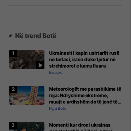
Në trend Botë
Ukrainasit i kapin ushtarët rusë
në befasi, ishin duke fjetur në
strehimoret e kamufluara
Evropa
Meteorologët me parashikime të
reja: Ndryshime ekstreme,
muajt e ardhshëm do të jenë të
pazakontë
Nga Bota
Momenti kur droni ukrainas