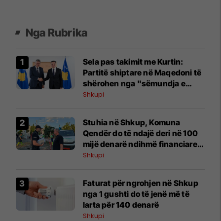
Nga Rubrika
Sela pas takimit me Kurtin:
Partitë shiptare në Maqedoni të
shërohen nga "sëmundja e
pushtetit"
Shkupi
Stuhia në Shkup, Komuna
Qendër do të ndajë deri në 100
mijë denarë ndihmë financiare
për familjet e dëmtuara
Shkupi
Faturat për ngrohjen në Shkup
nga 1 gushti do të jenë më të
larta për 140 denarë
Shkupi