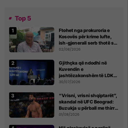
Top 5
Ftohet nga prokuroria e
Kosovës për krime lufte,
ish-gjenerali serb thotë se
dikush e tradhtoi në
02/08/2026
Beograd
Gjithçka që ndodhi në
Kuvendin e
jashtëzakonshëm të LDK-
së
30/07/2026
“Vrisni, vrisni shqiptarët”,
skandal në UFC Beograd:
Buzukja u përball me thirrje
anti-shqiptare nga
01/08/2026
tribunat
Një pleskavicë e ngrënë