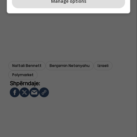
Manage options
Naftali Bennett
Benjamin Netanyahu
Izraeli
Polymarket