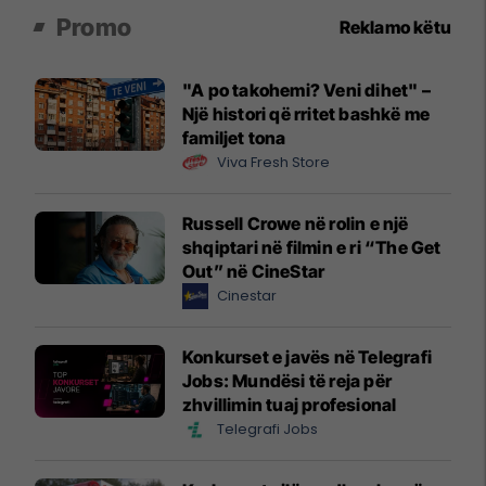
Promo
Reklamo këtu
"A po takohemi? Veni dihet" –
Një histori që rritet bashkë me
familjet tona
Viva Fresh Store
Russell Crowe në rolin e një
shqiptari në filmin e ri “The Get
Out” në CineStar
Cinestar
Konkurset e javës në Telegrafi
Jobs: Mundësi të reja për
zhvillimin tuaj profesional
Telegrafi Jobs