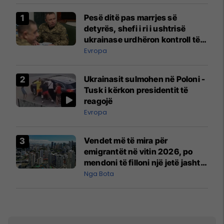
Pesë ditë pas marrjes së
detyrës, shefi i ri i ushtrisë
ukrainase urdhëron kontroll të
madh
Evropa
Ukrainasit sulmohen në Poloni -
Tusk i kërkon presidentit të
reagojë
Evropa
Vendet më të mira për
emigrantët në vitin 2026, po
mendoni të filloni një jetë jashtë
vendit?
Nga Bota