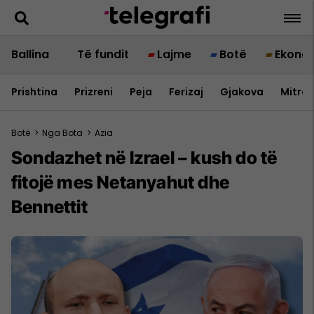
Ballina
Të fundit
Lajme
Botë
Ekono
Prishtina
Prizreni
Peja
Ferizaj
Gjakova
Mitrov
Botë
>
Nga Bota
>
Azia
Sondazhet në Izrael – kush do të
fitojë mes Netanyahut dhe
Bennettit