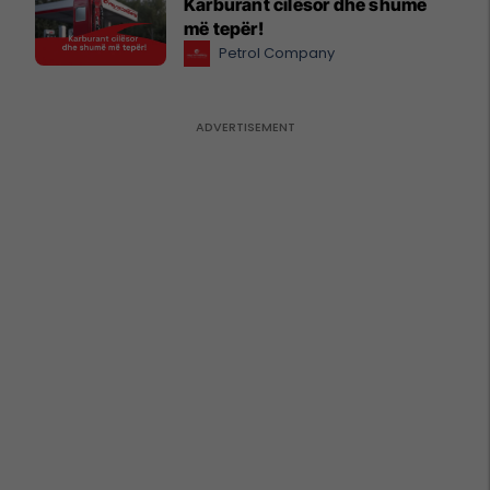
Karburant cilësor dhe shumë
më tepër!
Petrol Company