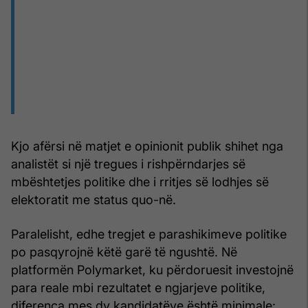
Kjo afërsi në matjet e opinionit publik shihet nga
analistët si një tregues i rishpërndarjes së
mbështetjes politike dhe i rritjes së lodhjes së
elektoratit me status quo-në.
Paralelisht, edhe tregjet e parashikimeve politike
po pasqyrojnë këtë garë të ngushtë. Në
platformën Polymarket, ku përdoruesit investojnë
para reale mbi rezultatet e ngjarjeve politike,
diferenca mes dy kandidatëve është minimale: