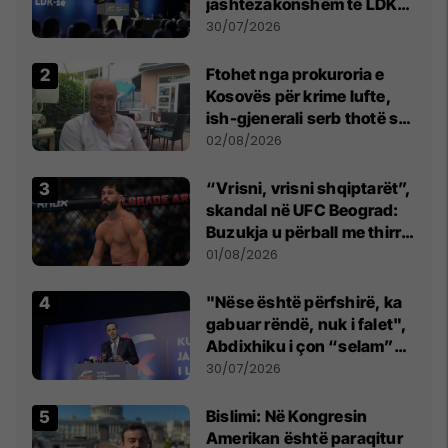
jashtëzakonshëm të LDK-
së
30/07/2026
Ftohet nga prokuroria e
Kosovës për krime lufte,
ish-gjenerali serb thotë se
dikush e tradhtoi në
02/08/2026
Beograd
“Vrisni, vrisni shqiptarët”,
skandal në UFC Beograd:
Buzukja u përball me thirrje
anti-shqiptare nga
01/08/2026
tribunat
"Nëse është përfshirë, ka
gabuar rëndë, nuk i falet",
Abdixhiku i çon “selam”
Përparim Ramës
30/07/2026
Bislimi: Në Kongresin
Amerikan është paraqitur