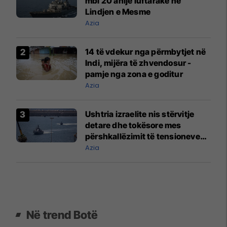
mbi 20 anije luftarake në
Lindjen e Mesme
Azia
14 të vdekur nga përmbytjet në
Indi, mijëra të zhvendosur -
pamje nga zona e goditur
Azia
Ushtria izraelite nis stërvitje
detare dhe tokësore mes
përshkallëzimit të tensioneve
SHBA-Iran
Azia
Në trend Botë