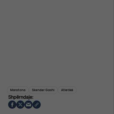
Maratona
Skender Gashi
Atletikë