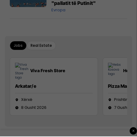
"pallatit të Putinit"
Evropa
Jobs
Real Estate
Viva Fresh Store
Hebs 
Arkatar/e
Pizza Man
Xërxë
Prishtinë
8 Gusht 2026
7 Gusht 20
×