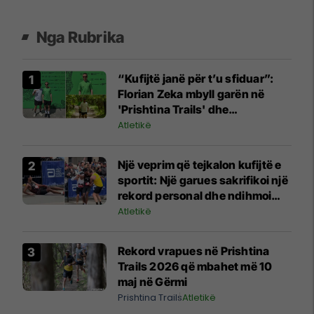
Nga Rubrika
“Kufijtë janë për t’u sfiduar”:
Florian Zeka mbyll garën në
'Prishtina Trails' dhe
përmirëson renditjen me 35
Atletikë
vende
Një veprim që tejkalon kufijtë e
sportit: Një garues sakrifikoi një
rekord personal dhe ndihmoi
kundërshtarin që u rrëzua
Atletikë
Rekord vrapues në Prishtina
Trails 2026 që mbahet më 10
maj në Gërmi
Prishtina Trails
Atletikë