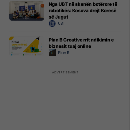
Nga UBT në skenën botërore të
robotikës: Kosova drejt Koresë
së Jugut
UBT
Plan B Creative rrit ndikimin e
biznesit tuaj online
Plan B