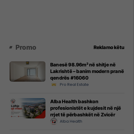
Promo
Reklamo këtu
Banesë 98.96m² në shitje në
Lakrishtë – banim modern pranë
qendrës #16060
Pro Real Estate
Alba Health bashkon
profesionistët e kujdesit në një
rrjet të përbashkët në Zvicër
Alba Health