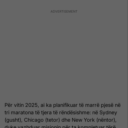
Për vitin 2025, ai ka planifikuar të marrë pjesë në
tri maratona të tjera të rëndësishme: në Sydney
(gusht), Chicago (tetor) dhe New York (nëntor),
duke vazhduar misionin për ta kompletuar tërë