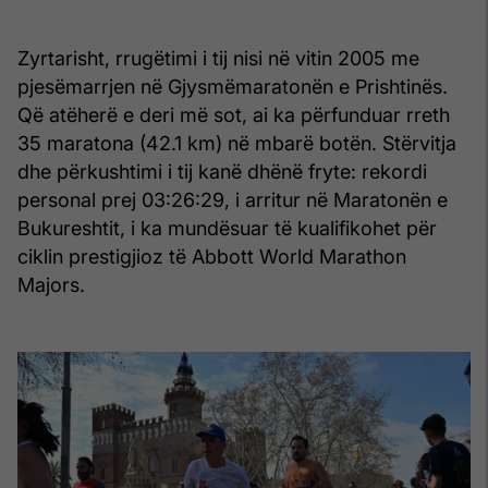
Zyrtarisht, rrugëtimi i tij nisi në vitin 2005 me
pjesëmarrjen në Gjysmëmaratonën e Prishtinës.
Që atëherë e deri më sot, ai ka përfunduar rreth
35 maratona (42.1 km) në mbarë botën. Stërvitja
dhe përkushtimi i tij kanë dhënë fryte: rekordi
personal prej 03:26:29, i arritur në Maratonën e
Bukureshtit, i ka mundësuar të kualifikohet për
ciklin prestigjioz të Abbott World Marathon
Majors.