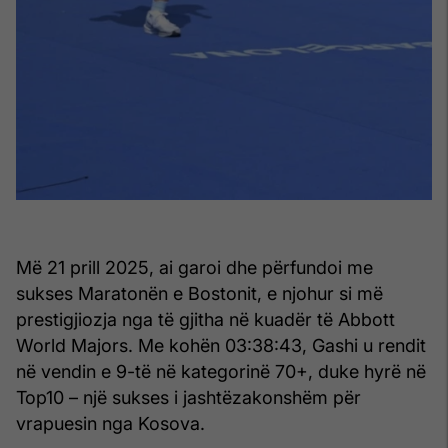
Më 21 prill 2025, ai garoi dhe përfundoi me
sukses Maratonën e Bostonit, e njohur si më
prestigjiozja nga të gjitha në kuadër të Abbott
World Majors. Me kohën 03:38:43, Gashi u rendit
në vendin e 9-të në kategorinë 70+, duke hyrë në
Top10 – një sukses i jashtëzakonshëm për
vrapuesin nga Kosova.