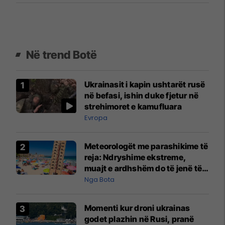
Në trend Botë
Ukrainasit i kapin ushtarët rusë
në befasi, ishin duke fjetur në
strehimoret e kamufluara
Evropa
Meteorologët me parashikime të
reja: Ndryshime ekstreme,
muajt e ardhshëm do të jenë të
pazakontë
Nga Bota
Momenti kur droni ukrainas
godet plazhin në Rusi, pranë