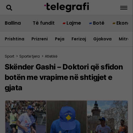
Ballina
Të fundit
Lajme
Botë
Ekono
Prishtina
Prizreni
Peja
Ferizaj
Gjakova
Mitrov
Sport
>
Sporte tjera
>
Atletikë
Skënder Gashi – Doktori që sfidon
botën me vrapime në shtigjet e
gjata