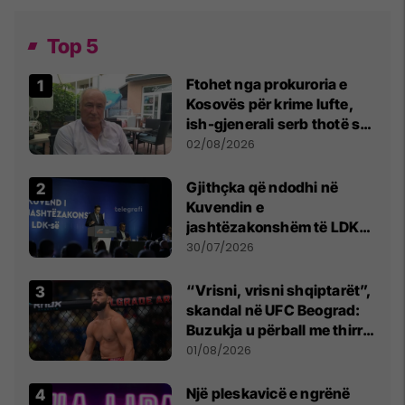
Top 5
Ftohet nga prokuroria e
Kosovës për krime lufte,
ish-gjenerali serb thotë se
dikush e tradhtoi në
02/08/2026
Beograd
Gjithçka që ndodhi në
Kuvendin e
jashtëzakonshëm të LDK-
së
30/07/2026
“Vrisni, vrisni shqiptarët”,
skandal në UFC Beograd:
Buzukja u përball me thirrje
anti-shqiptare nga
01/08/2026
tribunat
Një pleskavicë e ngrënë