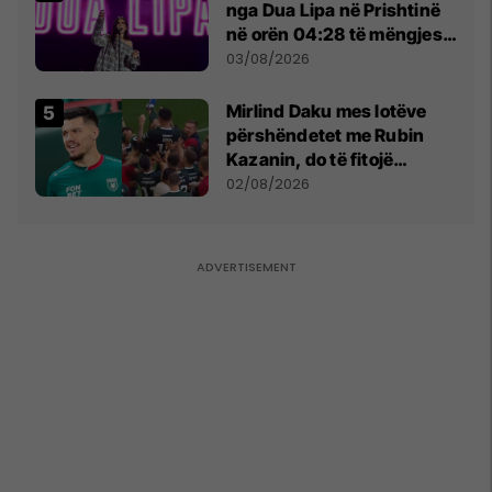
nga Dua Lipa në Prishtinë
në orën 04:28 të mëngjesit
- dhe bota digjitale serbe
03/08/2026
shpall gjendjen e luftës
Mirlind Daku mes lotëve
përshëndetet me Rubin
Kazanin, do të fitojë
miliona te Spartak Moska
02/08/2026