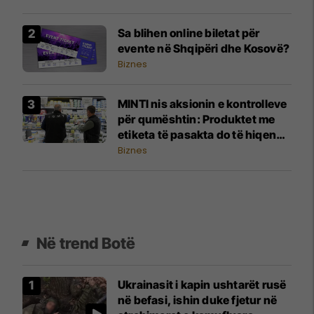
Sa blihen online biletat për
evente në Shqipëri dhe Kosovë?
Biznes
MINTI nis aksionin e kontrolleve
për qumështin: Produktet me
etiketa të pasakta do të hiqen
nga tregu
Biznes
Në trend Botë
Ukrainasit i kapin ushtarët rusë
në befasi, ishin duke fjetur në