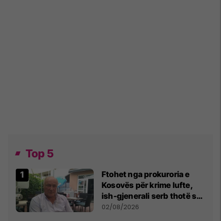
Top 5
Ftohet nga prokuroria e
Kosovës për krime lufte,
ish-gjenerali serb thotë se
dikush e tradhtoi në
02/08/2026
Beograd