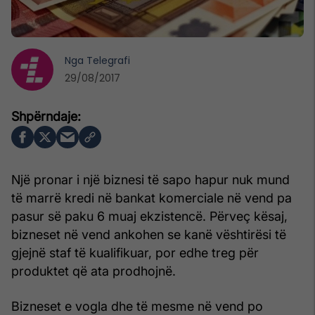
Nga
Telegrafi
29/08/2017
Një pronar i një biznesi të sapo hapur nuk mund
të marrë kredi në bankat komerciale në vend pa
pasur së paku 6 muaj ekzistencë. Përveç kësaj,
bizneset në vend ankohen se kanë vështirësi të
gjejnë staf të kualifikuar, por edhe treg për
produktet që ata prodhojnë.
Bizneset e vogla dhe të mesme në vend po