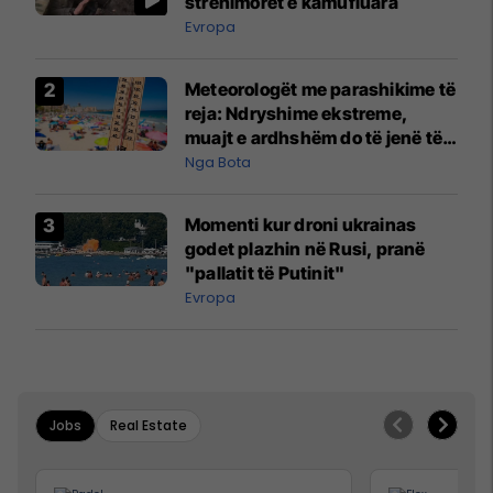
strehimoret e kamufluara
Evropa
Meteorologët me parashikime të
reja: Ndryshime ekstreme,
muajt e ardhshëm do të jenë të
pazakontë
Nga Bota
Momenti kur droni ukrainas
godet plazhin në Rusi, pranë
"pallatit të Putinit"
Evropa
Jobs
Real Estate