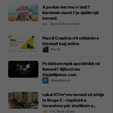
A po don me rrnu n’deti?
Kursimet mund t’ju sjellin një
banesë
Banka Ekonomike
Plan B Creative rrit ndikimin e
biznesit tuaj online
Plan B
Po kërkoni mjek apo klinikë në
Kosovë? Njihuni me
GjejeMjekun.com
GjejeMjekun
Lokal 517m² me tarracë në shitje
te Rruga C – hapësirë e
favorshme për zhvillimin e
biznesit #15796
Pro Real Estate