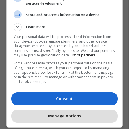
services development
Store and/or access information on a device
Learn more
Your personal data will be processed and information from
your device (cookies, unique identifiers, and other device
data) may be stored by, accessed by and shared with 369
Bizneset E Reja
Kredit
partners, or used specifically by this site. We and our partners
may use precise geolocation data.
List of partners.
Some vendors may process your personal data on the basis
of legitimate interest, which you can object to by managing
your options below. Look for a link at the bottom of this page
or in the site menu to manage or withdraw consent in privacy
and cookie settings.
Consent
Manage options