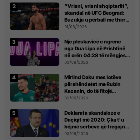
“Vrisni, vrisni shqiptarët”,
skandal në UFC Beograd:
Buzukja u përball me thirrje
anti-shqiptare nga
01/08/2026
tribunat
Një pleskavicë e ngrënë
nga Dua Lipa në Prishtinë
në orën 04:28 të mëngjesit
- dhe bota digjitale serbe
03/08/2026
shpall gjendjen e luftës
Mirlind Daku mes lotëve
përshëndetet me Rubin
Kazanin, do të fitojë
miliona te Spartak Moska
02/08/2026
​Deklarata skandaloze e
Daçiqit më 2020: Çka t'u
bëjmë serbëve që tregojnë
ku janë varrosur shqiptarët
03/08/2026