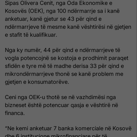
Sipas Olivera Cenit, nga Oda Ekonomike e
Kosovës (OEK), nga 100 ndërmarrje sa i kanë
anketuar, kanë gjetur se 43 për qind e
ndërmarrjeve të mesme kanë vështirësi në gjetjen
e stafit të kualifikuar.
Nga ky numër, 44 për qind e ndërmarrjeve të
vogla potencojnë se kostoja e prodhimit paraqet
sfidën e tyre më të madhe derisa 33 për qind e
mikrondërmarrjeve thonë se kanë problem me
gjetjen e konsumatorëve.
Ceni nga OEK-u thotë se në vazhdimësi nga
bizneset është potencuar qasja e vështirë në
financa.
“Ne kemi anketuar 7 banka komerciale në Kosovë
dhe 6 institucione mikrofinanciare për të