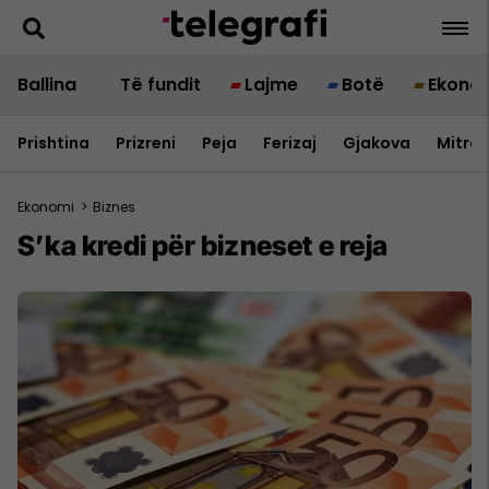
Ballina
Të fundit
Lajme
Botë
Ekono
Prishtina
Prizreni
Peja
Ferizaj
Gjakova
Mitrov
Ekonomi
>
Biznes
S’ka kredi për bizneset e reja