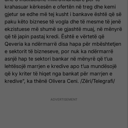
krahasuar kërkesën e ofertën në treg dhe kemi
gjetur se edhe më tej kusht i bankave është që së
paku këto biznese të vogla dhe të mesme të jenë
ekzistuese më shumë se gjashtë muaj, në mënyrë
që të japin pastaj kredi. Është e vërtetë që
Qeveria ka ndërmarrë disa hapa për mbështetjen
e sektorit të bizneseve, por nuk ka ndërmarrë
asnjë hap te sektori bankar në mënyrë që t’ua
lehtësojë marrjen e kredive apo t’ua mundësojë
që ky kriter të hiqet nga bankat për marrjen e
kredive”, ka thënë Olivera Ceni. /Zëri/Telegrafi/