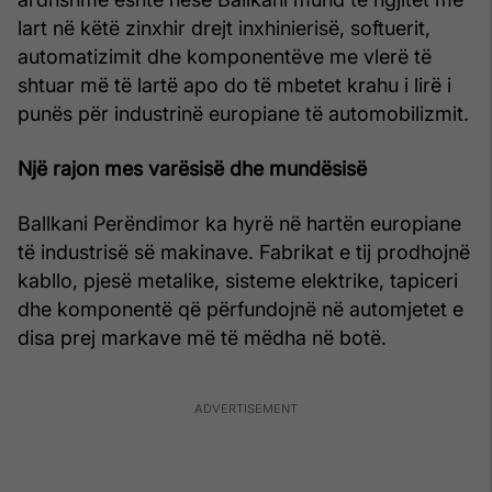
lart në këtë zinxhir drejt inxhinierisë, softuerit,
automatizimit dhe komponentëve me vlerë të
shtuar më të lartë apo do të mbetet krahu i lirë i
punës për industrinë europiane të automobilizmit.
Një rajon mes varësisë dhe mundësisë
Ballkani Perëndimor ka hyrë në hartën europiane
të industrisë së makinave. Fabrikat e tij prodhojnë
kabllo, pjesë metalike, sisteme elektrike, tapiceri
dhe komponentë që përfundojnë në automjetet e
disa prej markave më të mëdha në botë.