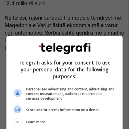
12.4 milionë euro.
Në tërësi, rajoni paraqet tre modele të ndryshme.
Maqedonia e Veriut është ekonomia më e varur
nga automotive, Serbia është qendra më e madhe
industriale, ndërsa Bosnja ruan bazën më
tradicionale prodhuese.
Telegrafi asks for your consent to use
your personal data for the following
purposes:
Personalised advertising and content, advertising and
content measurement, audience research and
services development
Store and/or access information on a device
Learn more