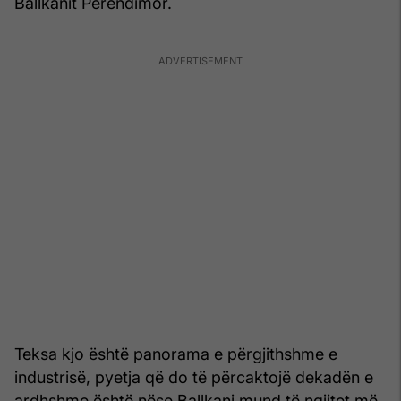
Ballkanit Perëndimor.
Teksa kjo është panorama e përgjithshme e
industrisë, pyetja që do të përcaktojë dekadën e
ardhshme është nëse Ballkani mund të ngjitet më