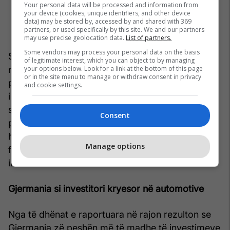
Your personal data will be processed and information from
your device (cookies, unique identifiers, and other device
data) may be stored by, accessed by and shared with 369
partners, or used specifically by this site. We and our partners
may use precise geolocation data.
List of partners.
Some vendors may process your personal data on the basis
Shqipëria dhe Kosova janë ende duke ndërtuar
of legitimate interest, which you can object to by managing
your options below. Look for a link at the bottom of this page
një industri mbështetëse automotive, pa arritur
or in the site menu to manage or withdraw consent in privacy
për momentin vlerë të lartë të shtuar, ndërsa Mali
and cookie settings.
i Zi qëndron jashtë ciklit industrial. Ajo që bie në
sy është se të gjitha ekonomitë, me përjashtim të
Consent
pjesshëm të Bosnjës, mbështeten kryesisht në
hallkat me vlerë të ulët të zinxhirit europian të
Manage options
furnizimit: montim, komponentë dhe punë
intensive.
Gjermania si investitori kryesor në automotive
Nga të dhënat e raportuara në rajon rezulton se
Gjermania zë peshën më të madhe të investimeve