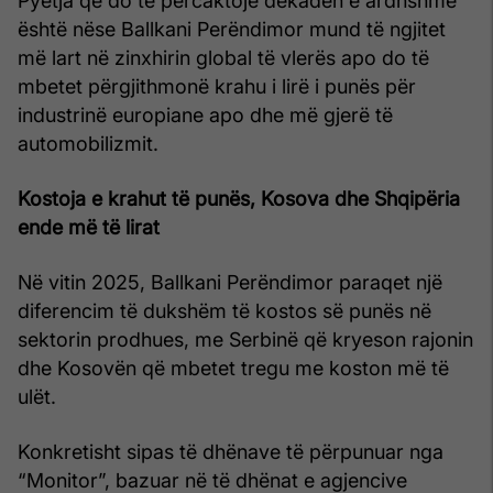
Pyetja që do të përcaktojë dekadën e ardhshme
është nëse Ballkani Perëndimor mund të ngjitet
më lart në zinxhirin global të vlerës apo do të
mbetet përgjithmonë krahu i lirë i punës për
industrinë europiane apo dhe më gjerë të
automobilizmit.
Kostoja e krahut të punës, Kosova dhe Shqipëria
ende më të lirat
Në vitin 2025, Ballkani Perëndimor paraqet një
diferencim të dukshëm të kostos së punës në
sektorin prodhues, me Serbinë që kryeson rajonin
dhe Kosovën që mbetet tregu me koston më të
ulët.
Konkretisht sipas të dhënave të përpunuar nga
“Monitor”, bazuar në të dhënat e agjencive