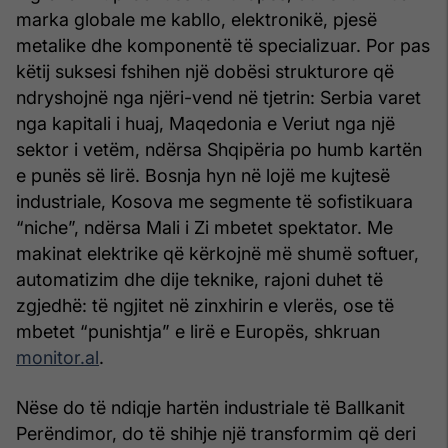
marka globale me kabllo, elektronikë, pjesë
metalike dhe komponentë të specializuar. Por pas
këtij suksesi fshihen një dobësi strukturore që
ndryshojnë nga njëri-vend në tjetrin: Serbia varet
nga kapitali i huaj, Maqedonia e Veriut nga një
sektor i vetëm, ndërsa Shqipëria po humb kartën
e punës së lirë. Bosnja hyn në lojë me kujtesë
industriale, Kosova me segmente të sofistikuara
“niche”, ndërsa Mali i Zi mbetet spektator. Me
makinat elektrike që kërkojnë më shumë softuer,
automatizim dhe dije teknike, rajoni duhet të
zgjedhë: të ngjitet në zinxhirin e vlerës, ose të
mbetet “punishtja” e lirë e Europës, shkruan
monitor.al
.
Nëse do të ndiqje hartën industriale të Ballkanit
Perëndimor, do të shihje një transformim që deri