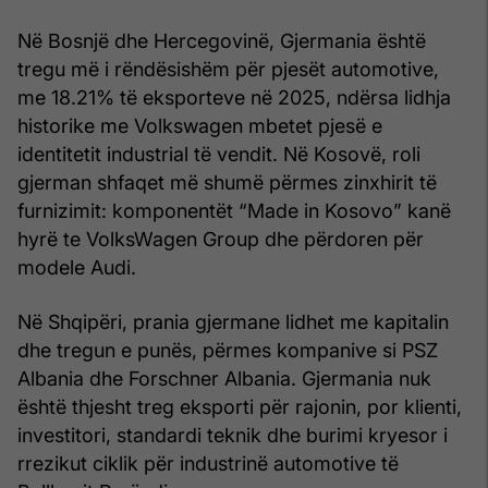
Në Bosnjë dhe Hercegovinë, Gjermania është
tregu më i rëndësishëm për pjesët automotive,
me 18.21% të eksporteve në 2025, ndërsa lidhja
historike me Volkswagen mbetet pjesë e
identitetit industrial të vendit. Në Kosovë, roli
gjerman shfaqet më shumë përmes zinxhirit të
furnizimit: komponentët “Made in Kosovo” kanë
hyrë te VolksWagen Group dhe përdoren për
modele Audi.
Në Shqipëri, prania gjermane lidhet me kapitalin
dhe tregun e punës, përmes kompanive si PSZ
Albania dhe Forschner Albania. Gjermania nuk
është thjesht treg eksporti për rajonin, por klienti,
investitori, standardi teknik dhe burimi kryesor i
rrezikut ciklik për industrinë automotive të