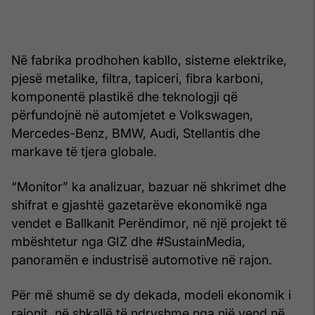
Në fabrika prodhohen kabllo, sisteme elektrike,
pjesë metalike, filtra, tapiceri, fibra karboni,
komponentë plastikë dhe teknologji që
përfundojnë në automjetet e Volkswagen,
Mercedes-Benz, BMW, Audi, Stellantis dhe
markave të tjera globale.
“Monitor” ka analizuar, bazuar në shkrimet dhe
shifrat e gjashtë gazetarëve ekonomikë nga
vendet e Ballkanit Perëndimor, në një projekt të
mbështetur nga GIZ dhe #SustainMedia,
panoramën e industrisë automotive në rajon.
Për më shumë se dy dekada, modeli ekonomik i
rajonit, në shkallë të ndryshme nga një vend në