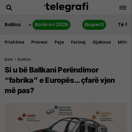
Ballina
Botërori 2026
Eksperti
Të fu
Prishtina
Prizreni
Peja
Ferizaj
Gjakova
Mitrov
Botë
>
Ballkan
Si u bë Ballkani Perëndimor
“fabrika” e Europës… çfarë vjen
më pas?