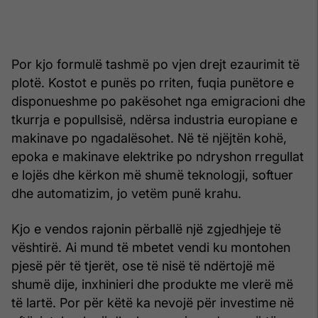
Por kjo formulë tashmë po vjen drejt ezaurimit të
plotë. Kostot e punës po rriten, fuqia punëtore e
disponueshme po pakësohet nga emigracioni dhe
tkurrja e popullsisë, ndërsa industria europiane e
makinave po ngadalësohet. Në të njëjtën kohë,
epoka e makinave elektrike po ndryshon rregullat
e lojës dhe kërkon më shumë teknologji, softuer
dhe automatizim, jo vetëm punë krahu.
Kjo e vendos rajonin përballë një zgjedhjeje të
vështirë. Ai mund të mbetet vendi ku montohen
pjesë për të tjerët, ose të nisë të ndërtojë më
shumë dije, inxhinieri dhe produkte me vlerë më
të lartë. Por për këtë ka nevojë për investime në