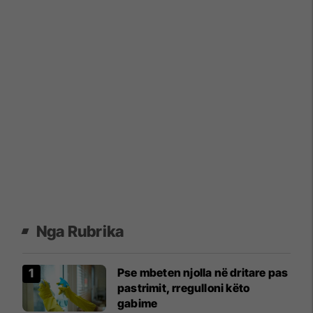
Nga Rubrika
Pse mbeten njolla në dritare pas
pastrimit, rregulloni këto
gabime