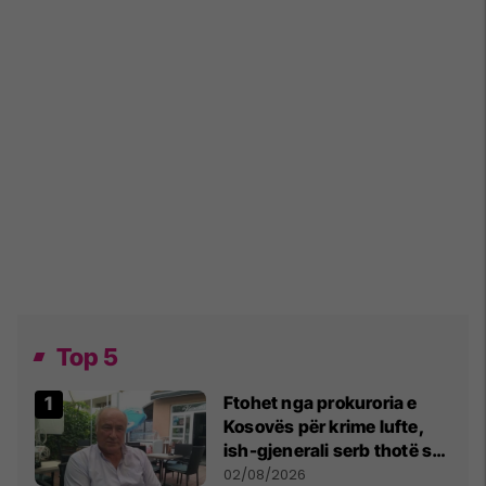
Top 5
Ftohet nga prokuroria e
Kosovës për krime lufte,
ish-gjenerali serb thotë se
dikush e tradhtoi në
02/08/2026