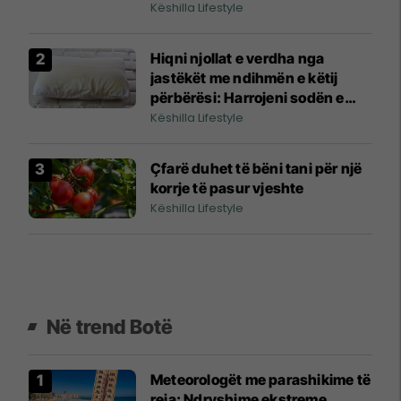
Këshilla Lifestyle
Hiqni njollat e verdha nga
jastëkët me ndihmën e këtij
përbërësi: Harrojeni sodën e
bukës dhe uthullën
Këshilla Lifestyle
Çfarë duhet të bëni tani për një
korrje të pasur vjeshte
Këshilla Lifestyle
Në trend Botë
Meteorologët me parashikime të
reja: Ndryshime ekstreme,