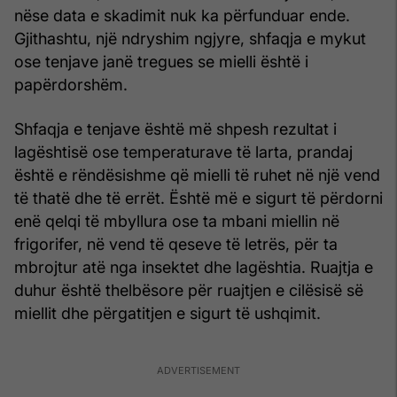
nëse data e skadimit nuk ka përfunduar ende.
Gjithashtu, një ndryshim ngjyre, shfaqja e mykut
ose tenjave janë tregues se mielli është i
papërdorshëm.
Shfaqja e tenjave është më shpesh rezultat i
lagështisë ose temperaturave të larta, prandaj
është e rëndësishme që mielli të ruhet në një vend
të thatë dhe të errët. Është më e sigurt të përdorni
enë qelqi të mbyllura ose ta mbani miellin në
frigorifer, në vend të qeseve të letrës, për ta
mbrojtur atë nga insektet dhe lagështia. Ruajtja e
duhur është thelbësore për ruajtjen e cilësisë së
miellit dhe përgatitjen e sigurt të ushqimit.