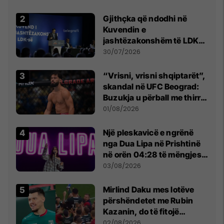
Beograd
Gjithçka që ndodhi në
Kuvendin e
jashtëzakonshëm të LDK-
së
30/07/2026
“Vrisni, vrisni shqiptarët”,
skandal në UFC Beograd:
Buzukja u përball me thirrje
anti-shqiptare nga
01/08/2026
tribunat
Një pleskavicë e ngrënë
nga Dua Lipa në Prishtinë
në orën 04:28 të mëngjesit
- dhe bota digjitale serbe
03/08/2026
shpall gjendjen e luftës
Mirlind Daku mes lotëve
përshëndetet me Rubin
Kazanin, do të fitojë
miliona te Spartak Moska
02/08/2026