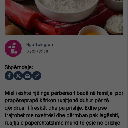
Nga
Telegrafi
13/05/2026
Mielli është një nga përbërësit bazë në familje, por
prapëseprapë kërkon ruajtje të duhur për të
qëndruar i freskët dhe pa prishje. Edhe pse
trajtohet me nxehtësi dhe përmban pak lagështi,
ruajtja e papërshtatshme mund të çojë në prishje