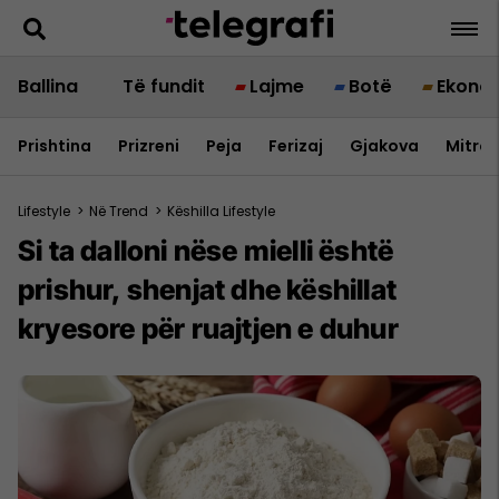
Ballina
Të fundit
Lajme
Botë
Ekono
Prishtina
Prizreni
Peja
Ferizaj
Gjakova
Mitrov
Lifestyle
>
Në Trend
>
Këshilla Lifestyle
Si ta dalloni nëse mielli është
prishur, shenjat dhe këshillat
kryesore për ruajtjen e duhur