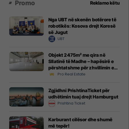
Promo
Reklamo këtu
Nga UBT në skenën botërore të
robotikës: Kosova drejt Koresë
së Jugut
UBT
Objekt 2475m² me qira në
Sllatinë të Madhe – hapësirë e
përshtatshme për zhvillimin e
biznesit #16068
Pro Real Estate
Zgjidhni PrishtinaTicket për
udhëtimin tuaj drejt Hamburgut
Prishtina Ticket
Karburant cilësor dhe shumë
më tepër!