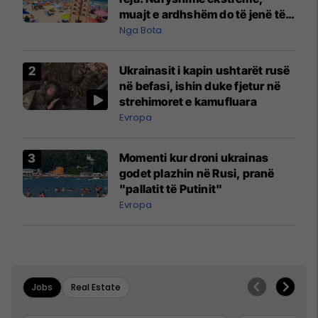
muajt e ardhshëm do të jenë të
pazakontë
Nga Bota
Ukrainasit i kapin ushtarët rusë
në befasi, ishin duke fjetur në
strehimoret e kamufluara
Evropa
Momenti kur droni ukrainas
godet plazhin në Rusi, pranë
"pallatit të Putinit"
Evropa
Jobs
Real Estate